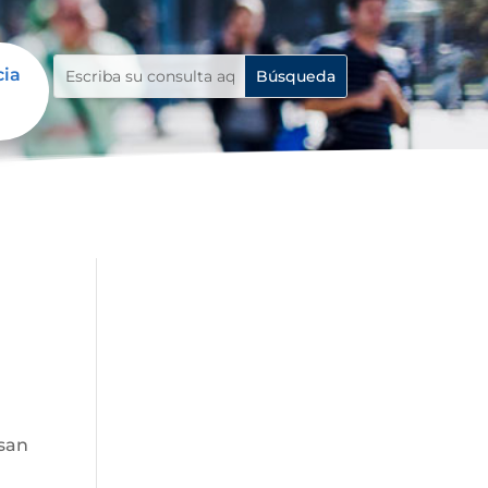
cia
osan