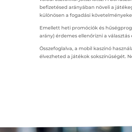
befizetésed arányában növeli a játék
különösen a fogadási követelményeke
Emellett heti promóciók és hűségprogra
arány) érdemes ellenőrizni a választás 
Összefoglalva, a mobil kaszinó használ
élvezheted a játékok sokszínűségét. Ne