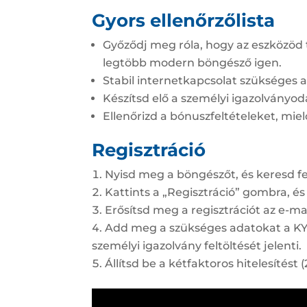
Gyors ellenőrzőlista
Győződj meg róla, hogy az eszközöd
legtöbb modern böngésző igen.
Stabil internetkapcsolat szükséges
Készítsd elő a személyi igazolványoda
Ellenőrizd a bónuszfeltételeket, miel
Regisztráció
Nyisd meg a böngészőt, és keresd fe
Kattints a „Regisztráció” gombra, és t
Erősítsd meg a regisztrációt az e-ma
Add meg a szükséges adatokat a KYC
személyi igazolvány feltöltését jelenti.
Állítsd be a kétfaktoros hitelesítést