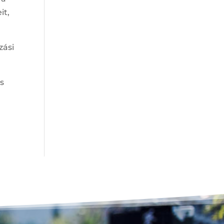
it,
zási
is