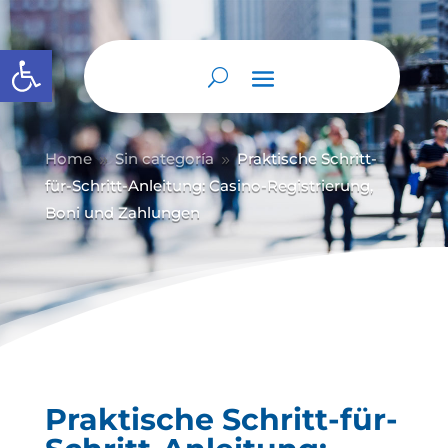
Abrir barra de herramientas
Home
Sin categoría
Praktische Schritt-
9
9
für-Schritt-Anleitung: Casino-Registrierung,
Boni und Zahlungen
Praktische Schritt-für-