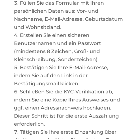
Füllen Sie das Formular mit Ihren
persönlichen Daten aus: Vor- und
Nachname, E-Mail-Adresse, Geburtsdatum
und Wohnsitzland.
Erstellen Sie einen sicheren
Benutzernamen und ein Passwort
(mindestens 8 Zeichen, Groß- und
Kleinschreibung, Sonderzeichen).
Bestätigen Sie Ihre E-Mail-Adresse,
indem Sie auf den Link in der
Bestätigungsmail klicken.
Schließen Sie die KYC-Verifikation ab,
indem Sie eine Kopie Ihres Ausweises und
ggf. einen Adressnachweis hochladen.
Dieser Schritt ist für die erste Auszahlung
erforderlich.
Tätigen Sie Ihre erste Einzahlung über