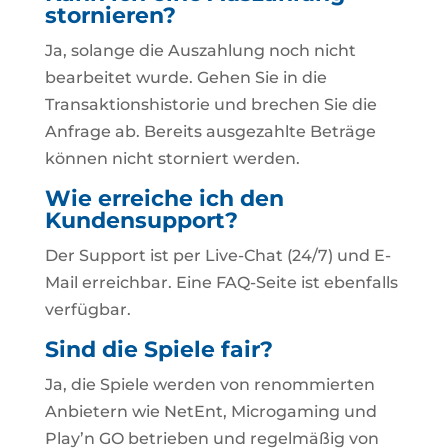
stornieren?
Ja, solange die Auszahlung noch nicht
bearbeitet wurde. Gehen Sie in die
Transaktionshistorie und brechen Sie die
Anfrage ab. Bereits ausgezahlte Beträge
können nicht storniert werden.
Wie erreiche ich den
Kundensupport?
Der Support ist per Live-Chat (24/7) und E-
Mail erreichbar. Eine FAQ-Seite ist ebenfalls
verfügbar.
Sind die Spiele fair?
Ja, die Spiele werden von renommierten
Anbietern wie NetEnt, Microgaming und
Play’n GO betrieben und regelmäßig von