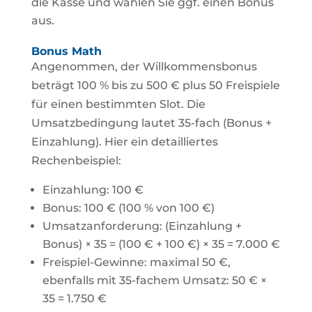
die Kasse und wählen Sie ggf. einen Bonus
aus.
Bonus Math
Angenommen, der Willkommensbonus
beträgt 100 % bis zu 500 € plus 50 Freispiele
für einen bestimmten Slot. Die
Umsatzbedingung lautet 35-fach (Bonus +
Einzahlung). Hier ein detailliertes
Rechenbeispiel:
Einzahlung: 100 €
Bonus: 100 € (100 % von 100 €)
Umsatzanforderung: (Einzahlung +
Bonus) × 35 = (100 € + 100 €) × 35 = 7.000 €
Freispiel-Gewinne: maximal 50 €,
ebenfalls mit 35-fachem Umsatz: 50 € ×
35 = 1.750 €