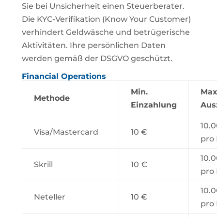
Sie bei Unsicherheit einen Steuerberater.
Die KYC-Verifikation (Know Your Customer)
verhindert Geldwäsche und betrügerische
Aktivitäten. Ihre persönlichen Daten
werden gemäß der DSGVO geschützt.
Financial Operations
Min.
Max
Methode
Einzahlung
Aus
10.
Visa/Mastercard
10 €
pro
10.
Skrill
10 €
pro
10.
Neteller
10 €
pro