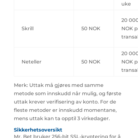
uke
20 00
Skrill
50 NOK
NOK p
transa
20 00
Neteller
50 NOK
NOK p
transa
Merk: Uttak må gjøres med samme
metode som innskudd når mulig, og første
uttak krever verifisering av konto. For de
fleste metoder er innskudd momentane,
mens uttak kan ta opptil 3 virkedager.
Sikkerhetsoversikt
Mr. Bet bruker 256-bit SSL-kryptering for å