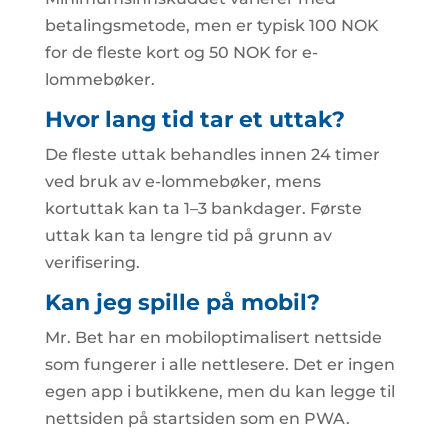
betalingsmetode, men er typisk 100 NOK
for de fleste kort og 50 NOK for e-
lommebøker.
Hvor lang tid tar et uttak?
De fleste uttak behandles innen 24 timer
ved bruk av e-lommebøker, mens
kortuttak kan ta 1–3 bankdager. Første
uttak kan ta lengre tid på grunn av
verifisering.
Kan jeg spille på mobil?
Mr. Bet har en mobiloptimalisert nettside
som fungerer i alle nettlesere. Det er ingen
egen app i butikkene, men du kan legge til
nettsiden på startsiden som en PWA.