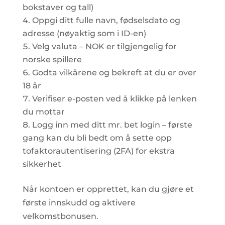
bokstaver og tall)
Oppgi ditt fulle navn, fødselsdato og
adresse (nøyaktig som i ID-en)
Velg valuta – NOK er tilgjengelig for
norske spillere
Godta vilkårene og bekreft at du er over
18 år
Verifiser e-posten ved å klikke på lenken
du mottar
Logg inn med ditt mr. bet login – første
gang kan du bli bedt om å sette opp
tofaktorautentisering (2FA) for ekstra
sikkerhet
Når kontoen er opprettet, kan du gjøre et
første innskudd og aktivere
velkomstbonusen.