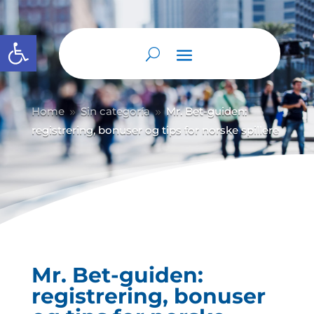
Abrir barra de herramientas
Home
Sin categoría
Mr. Bet-guiden:
9
9
registrering, bonuser og tips for norske spillere
Mr. Bet-guiden:
registrering, bonuser