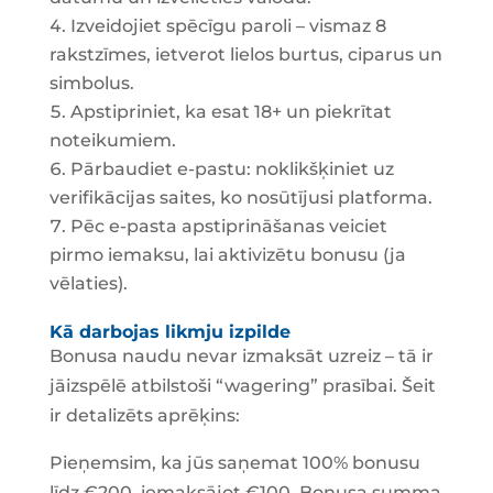
Izveidojiet spēcīgu paroli – vismaz 8
rakstzīmes, ietverot lielos burtus, ciparus un
simbolus.
Apstipriniet, ka esat 18+ un piekrītat
noteikumiem.
Pārbaudiet e-pastu: noklikšķiniet uz
verifikācijas saites, ko nosūtījusi platforma.
Pēc e-pasta apstiprināšanas veiciet
pirmo iemaksu, lai aktivizētu bonusu (ja
vēlaties).
Kā darbojas likmju izpilde
Bonusa naudu nevar izmaksāt uzreiz – tā ir
jāizspēlē atbilstoši “wagering” prasībai. Šeit
ir detalizēts aprēķins:
Pieņemsim, ka jūs saņemat 100% bonusu
līdz €200, iemaksājot €100. Bonusa summa