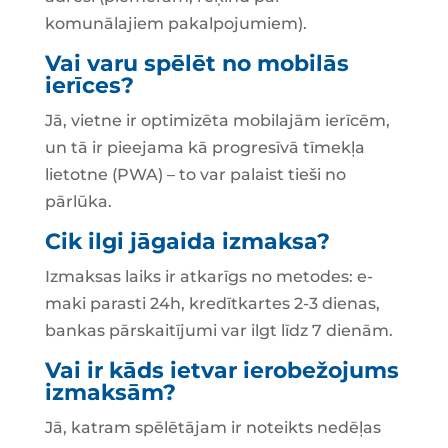
komunālajiem pakalpojumiem).
Vai varu spēlēt no mobilās
ierīces?
Jā, vietne ir optimizēta mobilajām ierīcēm,
un tā ir pieejama kā progresīvā tīmekļa
lietotne (PWA) – to var palaist tieši no
pārlūka.
Cik ilgi jāgaida izmaksa?
Izmaksas laiks ir atkarīgs no metodes: e-
maki parasti 24h, kredītkartes 2-3 dienas,
bankas pārskaitījumi var ilgt līdz 7 dienām.
Vai ir kāds ietvar ierobežojums
izmaksām?
Jā, katram spēlētājam ir noteikts nedēļas