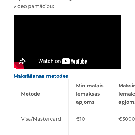
video pamācību:
Maksāšanas metodes
Minimālais
Maksi
Metode
iemaksas
iemak
apjoms
apjom
Visa/Mastercard
€10
€5000