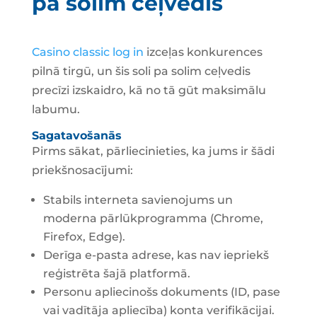
pa solim ceļvedis
Casino classic log in
izceļas konkurences
pilnā tirgū, un šis soli pa solim ceļvedis
precīzi izskaidro, kā no tā gūt maksimālu
labumu.
Sagatavošanās
Pirms sākat, pārliecinieties, ka jums ir šādi
priekšnosacījumi:
Stabils interneta savienojums un
moderna pārlūkprogramma (Chrome,
Firefox, Edge).
Derīga e-pasta adrese, kas nav iepriekš
reģistrēta šajā platformā.
Personu apliecinošs dokuments (ID, pase
vai vadītāja apliecība) konta verifikācijai.