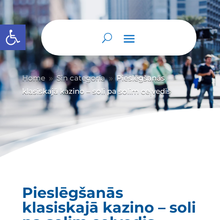
Abrir barra de herramientas
Home
Sin categoría
Pieslēgšanās
9
9
klasiskajā kazino – soli pa solim ceļvedis
Pieslēgšanās
klasiskajā kazino – soli