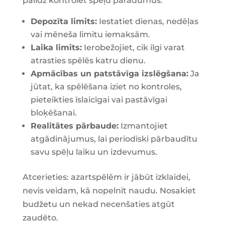
palīdz kontrolēt spēļu paradumus:
Depozīta limits:
Iestatiet dienas, nedēļas
vai mēneša limitu iemaksām.
Laika limits:
Ierobežojiet, cik ilgi varat
atrasties spēlēs katru dienu.
Apmācības un patstāvīga izslēgšana:
Ja
jūtat, ka spēlēšana iziet no kontroles,
pieteikties īslaicīgai vai pastāvīgai
bloķēšanai.
Realitātes pārbaude:
Izmantojiet
atgādinājumus, lai periodiski pārbaudītu
savu spēļu laiku un izdevumus.
Atcerieties: azartspēlēm ir jābūt izklaidei,
nevis veidam, kā nopelnīt naudu. Nosakiet
budžetu un nekad necenšaties atgūt
zaudēto.