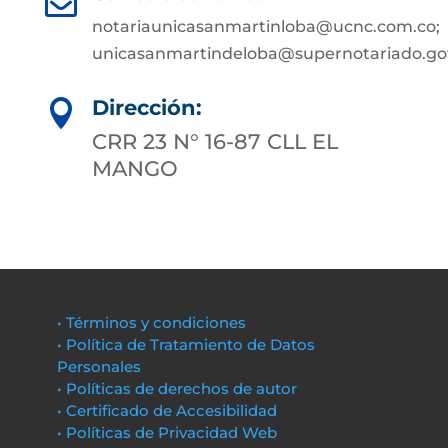

notariaunicasanmartinloba@ucnc.com.co;
unicasanmartindeloba@supernotariado.go
Dirección:

CRR 23 N° 16-87 CLL EL
MANGO
• Términos y condiciones
• Política de Tratamiento de Datos
Personales
• Políticas de derechos de autor
• Certificado de Accesibilidad
• Políticas de Privacidad Web