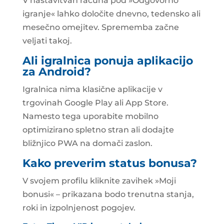
V nastavitvah računa pod »Odgovorno
igranje« lahko določite dnevno, tedensko ali
mesečno omejitev. Sprememba začne
veljati takoj.
Ali igralnica ponuja aplikacijo
za Android?
Igralnica nima klasične aplikacije v
trgovinah Google Play ali App Store.
Namesto tega uporabite mobilno
optimizirano spletno stran ali dodajte
bližnjico PWA na domači zaslon.
Kako preverim status bonusa?
V svojem profilu kliknite zavihek »Moji
bonusi« – prikazana bodo trenutna stanja,
roki in izpolnjenost pogojev.