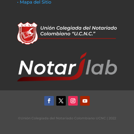
• Mapa del Sitio
©Unión Colegiada del Notariado Colombiano UCNC | 2022