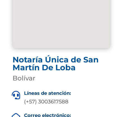
Notaría Única de San
Martín De Loba
Bolívar
Líneas de atención:

(+57) 3003617588
Correo electrónico: