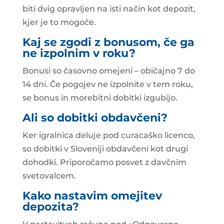
biti dvig opravljen na isti način kot depozit,
kjer je to mogoče.
Kaj se zgodi z bonusom, če ga
ne izpolnim v roku?
Bonusi so časovno omejeni – običajno 7 do
14 dni. Če pogojev ne izpolnite v tem roku,
se bonus in morebitni dobitki izgubijo.
Ali so dobitki obdavčeni?
Ker igralnica deluje pod curacaško licenco,
so dobitki v Sloveniji obdavčeni kot drugi
dohodki. Priporočamo posvet z davčnim
svetovalcem.
Kako nastavim omejitev
depozita?