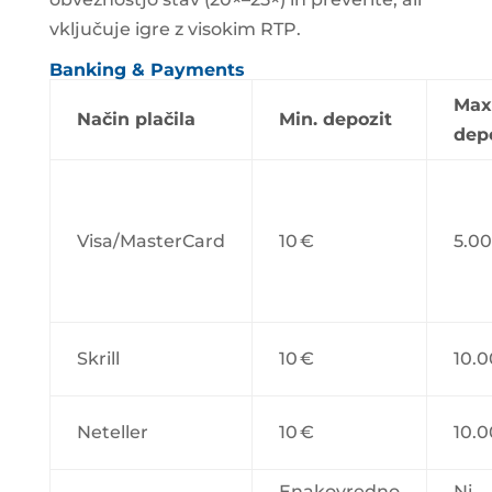
vključuje igre z visokim RTP.
Banking & Payments
Max
Način plačila
Min. depozit
dep
Visa/MasterCard
10 €
5.00
Skrill
10 €
10.0
Neteller
10 €
10.0
Enakovredno
Ni