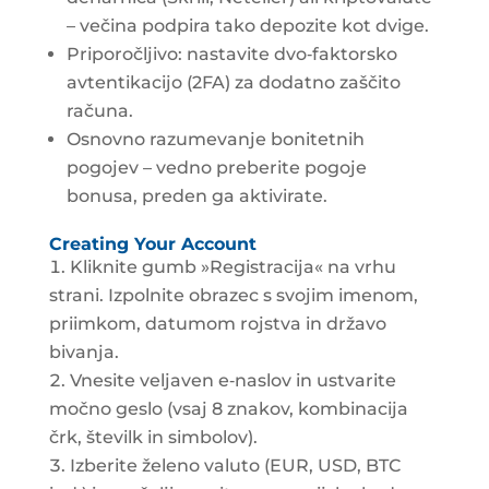
– večina podpira tako depozite kot dvige.
Priporočljivo: nastavite dvo‑faktorsko
avtentikacijo (2FA) za dodatno zaščito
računa.
Osnovno razumevanje bonitetnih
pogojev – vedno preberite pogoje
bonusa, preden ga aktivirate.
Creating Your Account
Kliknite gumb »Registracija« na vrhu
strani. Izpolnite obrazec s svojim imenom,
priimkom, datumom rojstva in državo
bivanja.
Vnesite veljaven e‑naslov in ustvarite
močno geslo (vsaj 8 znakov, kombinacija
črk, številk in simbolov).
Izberite želeno valuto (EUR, USD, BTC