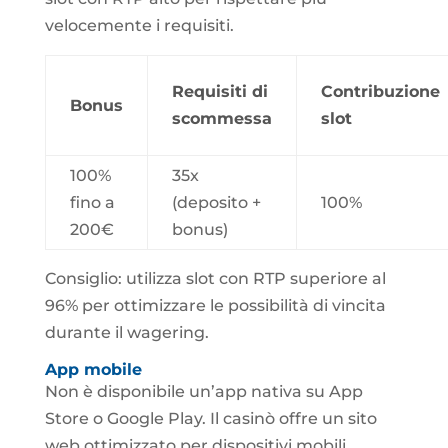
velocemente i requisiti.
Requisiti di
Contribuzione
Bonus
scommessa
slot
100%
35x
fino a
(deposito +
100%
200€
bonus)
Consiglio: utilizza slot con RTP superiore al
96% per ottimizzare le possibilità di vincita
durante il wagering.
App mobile
Non è disponibile un’app nativa su App
Store o Google Play. Il casinò offre un sito
web ottimizzato per dispositivi mobili