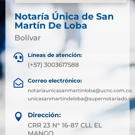
Notaría Única de San
Martín De Loba
Bolívar
Líneas de atención:

(+57) 3003617588
Correo electrónico:

notariaunicasanmartinloba@ucnc.com.co;
unicasanmartindeloba@supernotariado.go
Dirección:

CRR 23 N° 16-87 CLL EL
MANGO