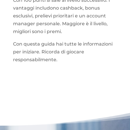
Con 100 punti si sale al livello successivo. I
vantaggi includono cashback, bonus
esclusivi, prelievi prioritari e un account
manager personale. Maggiore è il livello,
migliori sono i premi.
Con questa guida hai tutte le informazioni
per iniziare. Ricorda di giocare
responsabilmente.