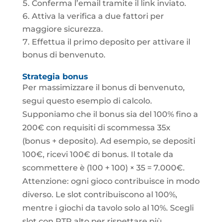
Conferma l’email tramite il link inviato.
Attiva la verifica a due fattori per
maggiore sicurezza.
Effettua il primo deposito per attivare il
bonus di benvenuto.
Strategia bonus
Per massimizzare il bonus di benvenuto,
segui questo esempio di calcolo.
Supponiamo che il bonus sia del 100% fino a
200€ con requisiti di scommessa 35x
(bonus + deposito). Ad esempio, se depositi
100€, ricevi 100€ di bonus. Il totale da
scommettere è (100 + 100) × 35 = 7.000€.
Attenzione: ogni gioco contribuisce in modo
diverso. Le slot contribuiscono al 100%,
mentre i giochi da tavolo solo al 10%. Scegli
slot con RTP alto per rispettare più