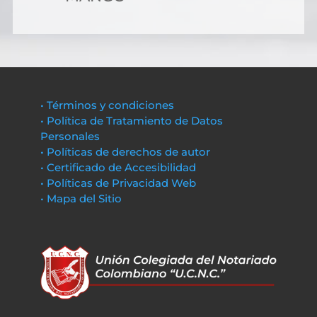
• Términos y condiciones
• Política de Tratamiento de Datos
Personales
• Políticas de derechos de autor
• Certificado de Accesibilidad
• Políticas de Privacidad Web
• Mapa del Sitio