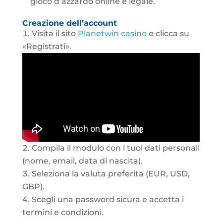
gioco d’azzardo online è legale.
Creazione dell’account
Visita il sito
Planetwin casino
e clicca su
«Registrati».
Compila il modulo con i tuoi dati personali
(nome, email, data di nascita).
Seleziona la valuta preferita (EUR, USD,
GBP).
Scegli una password sicura e accetta i
termini e condizioni.