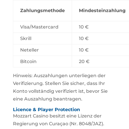
Zahlungsmethode
Mindesteinzahlung
Visa/Mastercard
10 €
Skrill
10 €
Neteller
10 €
Bitcoin
20 €
Hinweis: Auszahlungen unterliegen der
Verifizierung. Stellen Sie sicher, dass Ihr
Konto vollständig verifiziert ist, bevor Sie
eine Auszahlung beantragen.
Licence & Player Protection
Mozzart Casino besitzt eine Lizenz der
Regierung von Curaçao (Nr. 8048/JAZ).