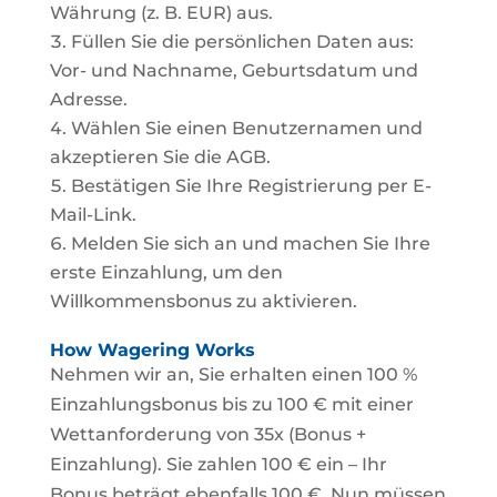
Währung (z. B. EUR) aus.
Füllen Sie die persönlichen Daten aus:
Vor- und Nachname, Geburtsdatum und
Adresse.
Wählen Sie einen Benutzernamen und
akzeptieren Sie die AGB.
Bestätigen Sie Ihre Registrierung per E-
Mail-Link.
Melden Sie sich an und machen Sie Ihre
erste Einzahlung, um den
Willkommensbonus zu aktivieren.
How Wagering Works
Nehmen wir an, Sie erhalten einen 100 %
Einzahlungsbonus bis zu 100 € mit einer
Wettanforderung von 35x (Bonus +
Einzahlung). Sie zahlen 100 € ein – Ihr
Bonus beträgt ebenfalls 100 €. Nun müssen