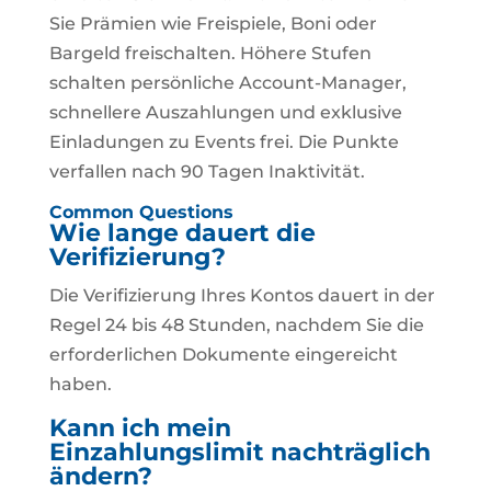
Sie Prämien wie Freispiele, Boni oder
Bargeld freischalten. Höhere Stufen
schalten persönliche Account-Manager,
schnellere Auszahlungen und exklusive
Einladungen zu Events frei. Die Punkte
verfallen nach 90 Tagen Inaktivität.
Common Questions
Wie lange dauert die
Verifizierung?
Die Verifizierung Ihres Kontos dauert in der
Regel 24 bis 48 Stunden, nachdem Sie die
erforderlichen Dokumente eingereicht
haben.
Kann ich mein
Einzahlungslimit nachträglich
ändern?