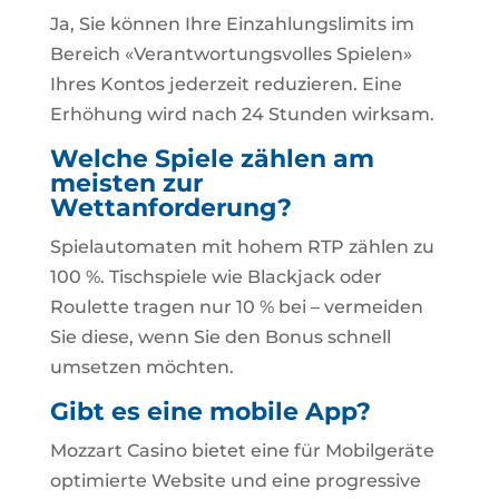
Ja, Sie können Ihre Einzahlungslimits im
Bereich «Verantwortungsvolles Spielen»
Ihres Kontos jederzeit reduzieren. Eine
Erhöhung wird nach 24 Stunden wirksam.
Welche Spiele zählen am
meisten zur
Wettanforderung?
Spielautomaten mit hohem RTP zählen zu
100 %. Tischspiele wie Blackjack oder
Roulette tragen nur 10 % bei – vermeiden
Sie diese, wenn Sie den Bonus schnell
umsetzen möchten.
Gibt es eine mobile App?
Mozzart Casino bietet eine für Mobilgeräte
optimierte Website und eine progressive