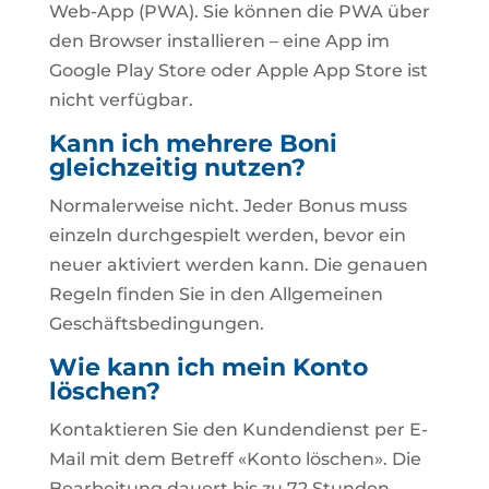
Web-App (PWA). Sie können die PWA über
den Browser installieren – eine App im
Google Play Store oder Apple App Store ist
nicht verfügbar.
Kann ich mehrere Boni
gleichzeitig nutzen?
Normalerweise nicht. Jeder Bonus muss
einzeln durchgespielt werden, bevor ein
neuer aktiviert werden kann. Die genauen
Regeln finden Sie in den Allgemeinen
Geschäftsbedingungen.
Wie kann ich mein Konto
löschen?
Kontaktieren Sie den Kundendienst per E-
Mail mit dem Betreff «Konto löschen». Die
Bearbeitung dauert bis zu 72 Stunden.