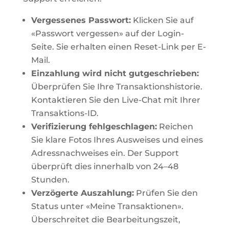
Vergessenes Passwort:
Klicken Sie auf
«Passwort vergessen» auf der Login-
Seite. Sie erhalten einen Reset-Link per E-
Mail.
Einzahlung wird nicht gutgeschrieben:
Überprüfen Sie Ihre Transaktionshistorie.
Kontaktieren Sie den Live-Chat mit Ihrer
Transaktions-ID.
Verifizierung fehlgeschlagen:
Reichen
Sie klare Fotos Ihres Ausweises und eines
Adressnachweises ein. Der Support
überprüft dies innerhalb von 24–48
Stunden.
Verzögerte Auszahlung:
Prüfen Sie den
Status unter «Meine Transaktionen».
Überschreitet die Bearbeitungszeit,