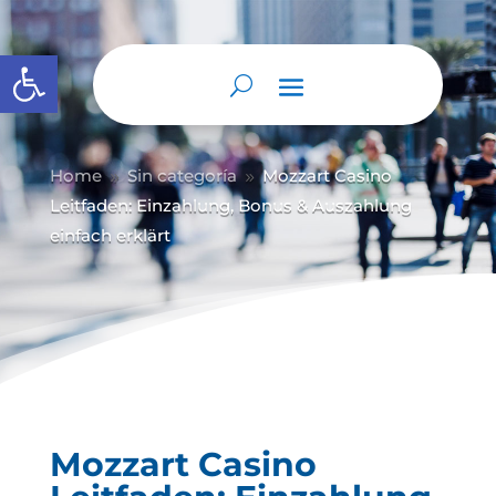
Abrir barra de herramientas
Home
Sin categoría
Mozzart Casino
9
9
Leitfaden: Einzahlung, Bonus & Auszahlung
einfach erklärt
Mozzart Casino