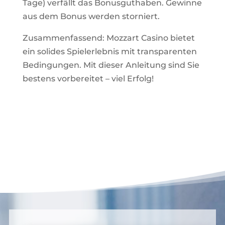
Tage) verfällt das Bonusguthaben. Gewinne
aus dem Bonus werden storniert.
Zusammenfassend: Mozzart Casino bietet
ein solides Spielerlebnis mit transparenten
Bedingungen. Mit dieser Anleitung sind Sie
bestens vorbereitet – viel Erfolg!