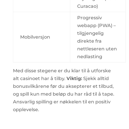
Curacao)
Progressiv
webapp (PWA) –
tilgjengelig
Mobilversjon
direkte fra
nettleseren uten
nedlasting
Med disse stegene er du klar til å utforske
alt casinoet har å tilby.
Viktig:
Sjekk alltid
bonusvilkårene før du aksepterer et tilbud,
og spill kun med beløp du har råd til å tape.
Ansvarlig spilling er nøkkelen til en positiv
opplevelse.