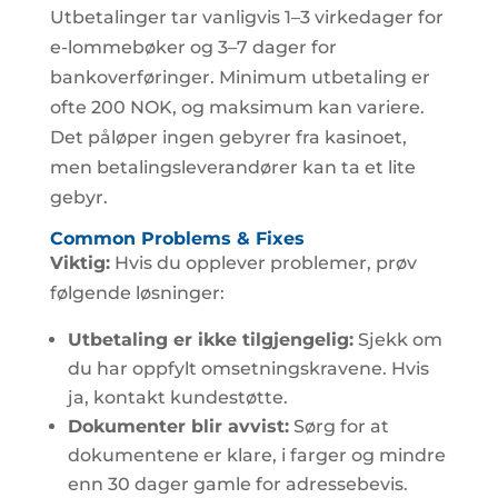
Utbetalinger tar vanligvis 1–3 virkedager for
e-lommebøker og 3–7 dager for
bankoverføringer. Minimum utbetaling er
ofte 200 NOK, og maksimum kan variere.
Det påløper ingen gebyrer fra kasinoet,
men betalingsleverandører kan ta et lite
gebyr.
Common Problems & Fixes
Viktig:
Hvis du opplever problemer, prøv
følgende løsninger:
Utbetaling er ikke tilgjengelig:
Sjekk om
du har oppfylt omsetningskravene. Hvis
ja, kontakt kundestøtte.
Dokumenter blir avvist:
Sørg for at
dokumentene er klare, i farger og mindre
enn 30 dager gamle for adressebevis.