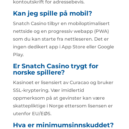
kontoutskrift for adressebevis.
Kan jeg spille på mobil?
Snatch Casino tilbyr en mobiloptimalisert
nettside og en progressiv webapp (PWA)
som du kan starte fra nettleseren. Det er
ingen dedikert app i App Store eller Google
Play.
Er Snatch Casino trygt for
norske spillere?
Kasinoet er lisensiert av Curacao og bruker
SSL-kryptering. Vær imidlertid
oppmerksom på at gevinster kan være
skattepliktige i Norge ettersom lisensen er
utenfor EU/EØS.
Hva er minimumsinnskuddet?