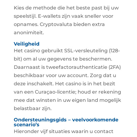
Kies de methode die het beste past bij uw
speelstijl. E-wallets zijn vaak sneller voor
opnames. Cryptovaluta bieden extra
anonimiteit.
Veiligheid
Het casino gebruikt SSL-versleuteling (128-
bit) om al uw gegevens te beschermen.
Daarnaast is tweefactorauthenticatie (2FA)
beschikbaar voor uw account. Zorg dat u
deze inschakelt. Het casino is in het bezit
van een Curaçao-licentie; houd er rekening
mee dat winsten in uw eigen land mogelijk
belastbaar zijn.
Ondersteuningsgids – veelvoorkomende
scenario’s
Hieronder vijf situaties waarin u contact