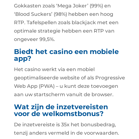
Gokkasten zoals ‘Mega Joker’ (99%) en
‘Blood Suckers’ (98%) hebben een hoog
RTP. Tafelspellen zoals blackjack met een
optimale strategie hebben een RTP van
ongeveer 99,5%.
Biedt het casino een mobiele
app?
Het casino werkt via een mobiel
geoptimaliseerde website of als Progressive
Web App (PWA) – u kunt deze toevoegen
aan uw startscherm vanuit de browser.
Wat zijn de inzetvereisten
voor de welkomstbonus?
De inzetvereiste is 35x het bonusbedrag,
tenzij anders vermeld in de voorwaarden.