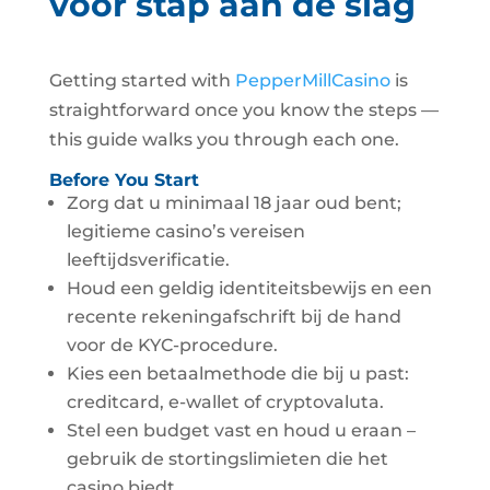
voor stap aan de slag
Getting started with
PepperMillCasino
is
straightforward once you know the steps —
this guide walks you through each one.
Before You Start
Zorg dat u minimaal 18 jaar oud bent;
legitieme casino’s vereisen
leeftijdsverificatie.
Houd een geldig identiteitsbewijs en een
recente rekeningafschrift bij de hand
voor de KYC-procedure.
Kies een betaalmethode die bij u past:
creditcard, e-wallet of cryptovaluta.
Stel een budget vast en houd u eraan –
gebruik de stortingslimieten die het
casino biedt.