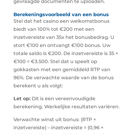
gevraagde documenten te uploaden.
Berekeningsvoorbeeld van een bonus
Stel dat het casino een welkomstbonus
biedt van 100% tot €200 met een
inzetvereiste van 35x het bonusbedrag. U
stort €100 en ontvangt €100 bonus. Uw
totale saldo is €200. De inzetvereiste is 35 ×
€100 = €3.500. Stel dat u speelt op
gokkasten met een gemiddeld RTP van
96%. De verwachte waarde van de bonus
berekent u als volgt:
Let op:
Dit is een vereenvoudigde
berekening. Werkelijke resultaten variëren.
Verwachte winst uit bonus: (RTP ×
inzetvereiste) – inzetvereiste = (0,96 ×