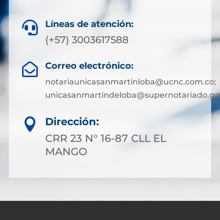
Líneas de atención:

(+57) 3003617588
Correo electrónico:

notariaunicasanmartinloba@ucnc.com.co;
unicasanmartindeloba@supernotariado.go
Dirección:

CRR 23 N° 16-87 CLL EL
MANGO