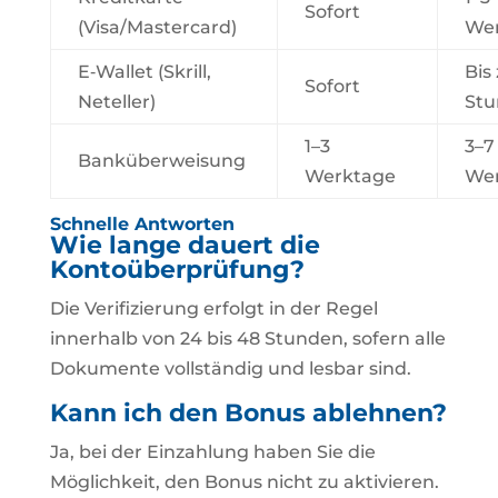
Sofort
(Visa/Mastercard)
We
E‑Wallet (Skrill,
Bis
Sofort
Neteller)
St
1–3
3–7
Banküberweisung
Werktage
We
Schnelle Antworten
Wie lange dauert die
Kontoüberprüfung?
Die Verifizierung erfolgt in der Regel
innerhalb von 24 bis 48 Stunden, sofern alle
Dokumente vollständig und lesbar sind.
Kann ich den Bonus ablehnen?
Ja, bei der Einzahlung haben Sie die
Möglichkeit, den Bonus nicht zu aktivieren.