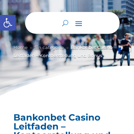
Abrir barra de herramientas
Home
Sin categoría
Bankonbet Casino
9
9
Leitfaden – Kontoerstellung und Bonus
Bankonbet Casino
Leitfaden –