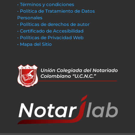
• Términos y condiciones
• Política de Tratamiento de Datos
Personales
• Políticas de derechos de autor
• Certificado de Accesibilidad
• Políticas de Privacidad Web
• Mapa del Sitio