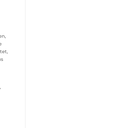
en,
e
tet,
us
,