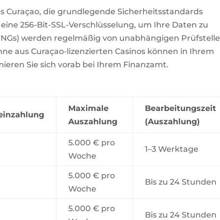
us Curaçao, die grundlegende Sicherheitsstandards
 eine 256-Bit-SSL-Verschlüsselung, um Ihre Daten zu
(RNGs) werden regelmäßig von unabhängigen Prüfstell
inne aus Curaçao-lizenzierten Casinos können in Ihrem
mieren Sie sich vorab bei Ihrem Finanzamt.
Maximale
Bearbeitungszeit
einzahlung
Auszahlung
(Auszahlung)
5.000 € pro
1–3 Werktage
Woche
5.000 € pro
Bis zu 24 Stunden
Woche
5.000 € pro
Bis zu 24 Stunden