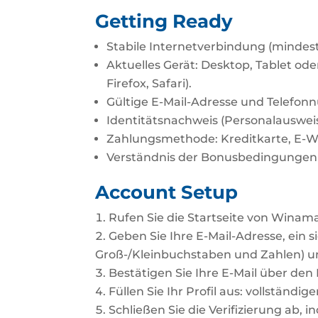
Getting Ready
Stabile Internetverbindung (mindest
Aktuelles Gerät: Desktop, Tablet 
Firefox, Safari).
Gültige E-Mail-Adresse und Telefonn
Identitätsnachweis (Personalausweis
Zahlungsmethode: Kreditkarte, E-W
Verständnis der Bonusbedingungen
Account Setup
Rufen Sie die Startseite von Winamax
Geben Sie Ihre E-Mail-Adresse, ein 
Groß-/Kleinbuchstaben und Zahlen) u
Bestätigen Sie Ihre E-Mail über den
Füllen Sie Ihr Profil aus: vollständ
Schließen Sie die Verifizierung ab,