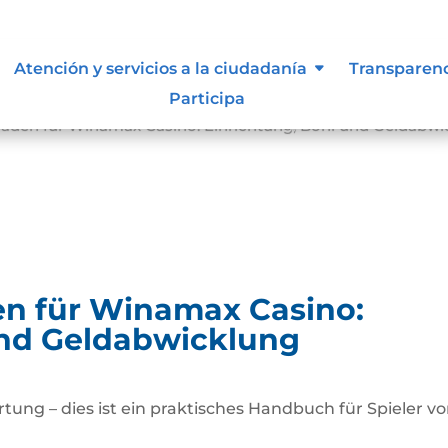
Atención y servicios a la ciudadanía
Transparen
Participa
tfaden für Winamax Casino: Einrichtung, Boni und Geldabw
den für Winamax Casino:
und Geldabwicklung
tung – dies ist ein praktisches Handbuch für Spieler v