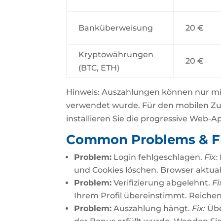
Banküberweisung
20 €
Kryptowährungen
20 €
(BTC, ETH)
Hinweis: Auszahlungen können nur mit
verwendet wurde. Für den mobilen Zug
installieren Sie die progressive Web-
Common Problems & F
Problem:
Login fehlgeschlagen.
Fix:
und Cookies löschen. Browser aktual
Problem:
Verifizierung abgelehnt.
Fi
Ihrem Profil übereinstimmt. Reiche
Problem:
Auszahlung hängt.
Fix:
Übe