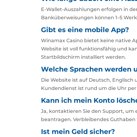
E-Wallet-Auszahlungen erfolgen in de
Banküberweisungen können 1–5 Werk
Gibt es eine mobile App?
Winamax Casino bietet keine native Ap
Website ist voll funktionsfähig und 
Startbildschirm installiert werden.
Welche Sprachen werden u
Die Website ist auf Deutsch, Englisc
Kundendienst ist rund um die Uhr per 
Kann ich mein Konto lösch
Ja, kontaktieren Sie den Support, um
beantragen. Verbleibendes Guthaben
Ist mein Geld sicher?