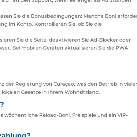
 sich an den Support, wenn es länger als 48 Stunden
esen Sie die Bonusbedingungen: Manche Boni erforde
g im Konto. Kontrollieren Sie, ob Sie die
sieren Sie die Seite, deaktivieren Sie Ad-Blocker oder
er. Bei mobilen Geräten aktualisieren Sie die PWA.
zenz der Regierung von Curaçao, was den Betrieb in viele
e lokalen Gesetze in Ihrem Wohnsitzland.
s?
wöchentliche Reload-Boni, Freispiele und ein VIP-
szahlung?