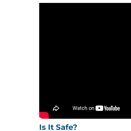
Is It Safe?