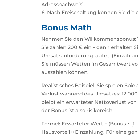
Adressnachweis).
Nach Freischaltung können Sie die e
Bonus Math
Nehmen Sie den Willkommensbonus: 1
Sie zahlen 200 € ein – dann erhalten 
Umsatzanforderung lautet: (Einzahlung 
Sie müssen Wetten im Gesamtwert von
auszahlen können.
Realistisches Beispiel: Sie spielen Sp
Verlust während des Umsatzes: 12.000 €
bleibt ein erwarteter Nettoverlust vo
der Bonus ist also risikoreich.
Formel: Erwarteter Wert = (Bonus × (1 
Hausvorteil × Einzahlung. Für eine ge