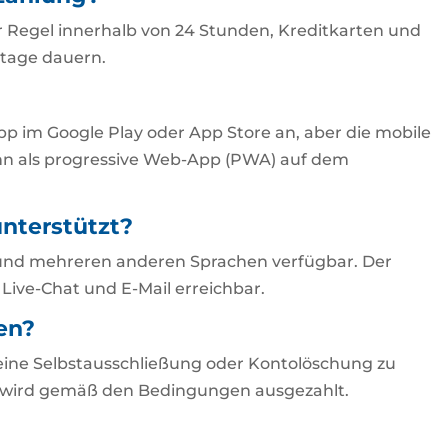
r Regel innerhalb von 24 Stunden, Kreditkarten und
tage dauern.
p im Google Play oder App Store an, aber die mobile
kann als progressive Web-App (PWA) auf dem
nterstützt?
h und mehreren anderen Sprachen verfügbar. Der
Live-Chat und E-Mail erreichbar.
en?
 eine Selbstausschließung oder Kontolöschung zu
 wird gemäß den Bedingungen ausgezahlt.