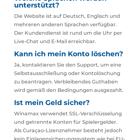
unterstützt?
Die Website ist auf Deutsch, Englisch und
mehreren anderen Sprachen verfügbar.
Der Kundendienst ist rund um die Uhr per
Live-Chat und E-Mail erreichbar.
Kann ich mein Konto löschen?
Ja, kontaktieren Sie den Support, um eine
Selbstausschließung oder Kontolöschung
zu beantragen. Verbleibendes Guthaben
wird gemäß den Bedingungen ausgezahlt.
Ist mein Geld sicher?
Winamax verwendet SSL-Verschlüsselung
und getrennte Konten für Spielergelder.
Als Curaçao-Lizenznehmer besteht jedoch
kein Einlagensicherungssystem wie bei EU-