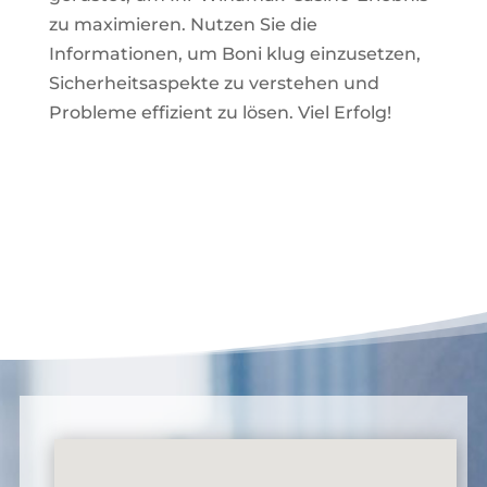
zu maximieren. Nutzen Sie die
Informationen, um Boni klug einzusetzen,
Sicherheitsaspekte zu verstehen und
Probleme effizient zu lösen. Viel Erfolg!