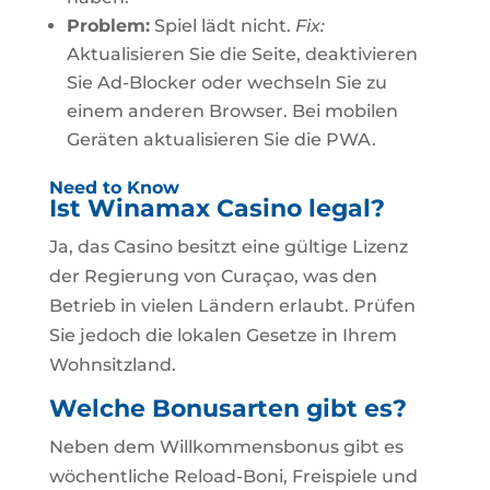
Problem:
Spiel lädt nicht.
Fix:
Aktualisieren Sie die Seite, deaktivieren
Sie Ad-Blocker oder wechseln Sie zu
einem anderen Browser. Bei mobilen
Geräten aktualisieren Sie die PWA.
Need to Know
Ist Winamax Casino legal?
Ja, das Casino besitzt eine gültige Lizenz
der Regierung von Curaçao, was den
Betrieb in vielen Ländern erlaubt. Prüfen
Sie jedoch die lokalen Gesetze in Ihrem
Wohnsitzland.
Welche Bonusarten gibt es?
Neben dem Willkommensbonus gibt es
wöchentliche Reload-Boni, Freispiele und