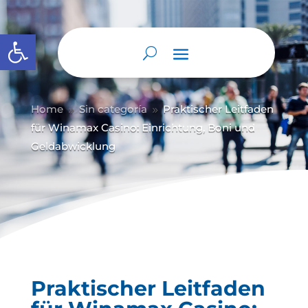
Abrir barra de herramientas
Home
Sin categoría
Praktischer Leitfaden
9
9
für Winamax Casino: Einrichtung, Boni und
Geldabwicklung
Praktischer Leitfaden