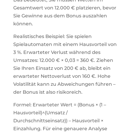
Gesamtwert von 12.000 € platzieren, bevor
Sie Gewinne aus dem Bonus auszahlen
können.
Realistisches Beispiel: Sie spielen
Spielautomaten mit einem Hausvorteil von
3 %. Erwarteter Verlust während des
Umsatzes: 12.000 € × 0,03 = 360 €. Ziehen
Sie Ihren Einsatz von 200 € ab, bleibt ein
erwarteter Nettoverlust von 160 €. Hohe
Volatilität kann zu Abweichungen führen –
der Bonus ist also risikoreich.
Formel: Erwarteter Wert = (Bonus × (1 –
Hausvorteil)^(Umsatz /
Durchschnittseinsatz)) – Hausvorteil ×
Einzahlung. Für eine genauere Analyse