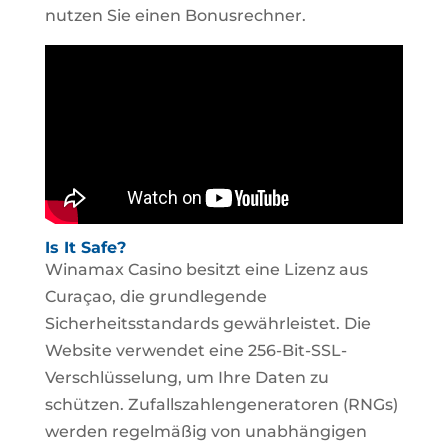
nutzen Sie einen Bonusrechner.
Is It Safe?
Winamax Casino besitzt eine Lizenz aus
Curaçao, die grundlegende
Sicherheitsstandards gewährleistet. Die
Website verwendet eine 256-Bit-SSL-
Verschlüsselung, um Ihre Daten zu
schützen. Zufallszahlengeneratoren (RNGs)
werden regelmäßig von unabhängigen