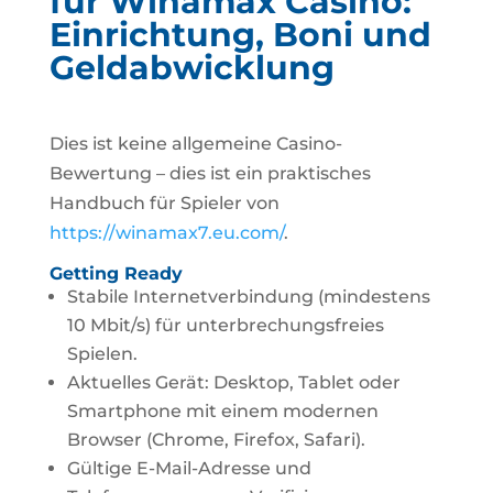
für Winamax Casino:
Einrichtung, Boni und
Geldabwicklung
Dies ist keine allgemeine Casino-
Bewertung – dies ist ein praktisches
Handbuch für Spieler von
https://winamax7.eu.com/
.
Getting Ready
Stabile Internetverbindung (mindestens
10 Mbit/s) für unterbrechungsfreies
Spielen.
Aktuelles Gerät: Desktop, Tablet oder
Smartphone mit einem modernen
Browser (Chrome, Firefox, Safari).
Gültige E-Mail-Adresse und