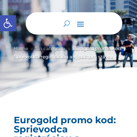
Abrir barra de herramientas
Home
Sin categoría
Eurogold promo kod:
9
9
Sprievodca registráciou a výpočtom stávok
Eurogold promo kod:
Sprievodca