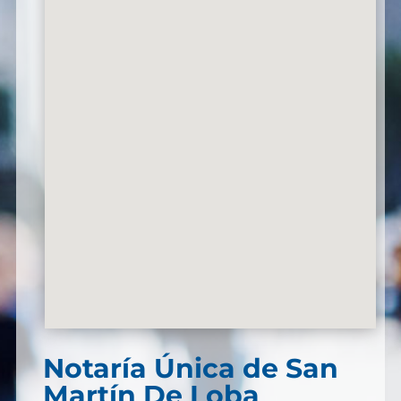
Notaría Única de San
Martín De Loba