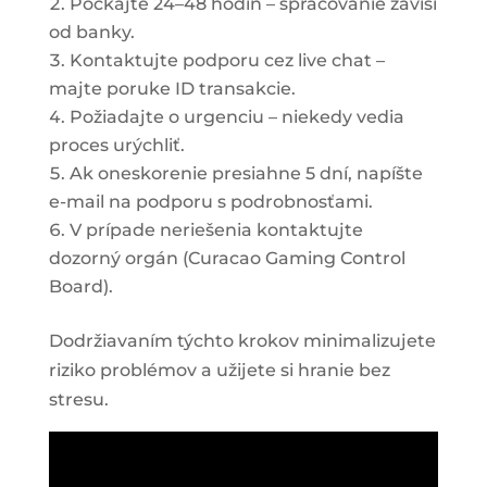
Počkajte 24–48 hodín – spracovanie závisí
od banky.
Kontaktujte podporu cez live chat –
majte poruke ID transakcie.
Požiadajte o urgenciu – niekedy vedia
proces urýchliť.
Ak oneskorenie presiahne 5 dní, napíšte
e-mail na podporu s podrobnosťami.
V prípade neriešenia kontaktujte
dozorný orgán (Curacao Gaming Control
Board).
Dodržiavaním týchto krokov minimalizujete
riziko problémov a užijete si hranie bez
stresu.