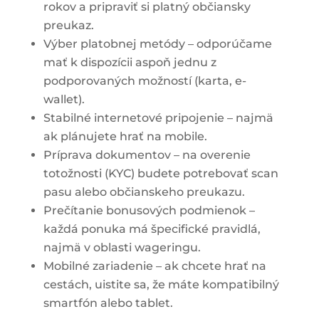
rokov a pripraviť si platný občiansky
preukaz.
Výber platobnej metódy – odporúčame
mať k dispozícii aspoň jednu z
podporovaných možností (karta, e-
wallet).
Stabilné internetové pripojenie – najmä
ak plánujete hrať na mobile.
Príprava dokumentov – na overenie
totožnosti (KYC) budete potrebovať scan
pasu alebo občianskeho preukazu.
Prečítanie bonusových podmienok –
každá ponuka má špecifické pravidlá,
najmä v oblasti wageringu.
Mobilné zariadenie – ak chcete hrať na
cestách, uistite sa, že máte kompatibilný
smartfón alebo tablet.