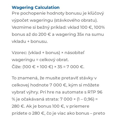
Wagering Calculation
Pre pochopenie hodnoty bonusu je kľúčový
výpočet wageringu (stávkového obratu).
Vezmime si bežný príklad: vklad 100 €, 100%
bonus až do 200 € a wagering 35x na sumu
vkladu + bonusu.
Vzorec: (vklad + bonus) × násobiteľ
wageringu = celkový obrat.
Čiže: (100 € + 100 €) × 35 = 7 000 €.
To znamená, že musíte pretaviť stávky v
celkovej hodnote 7 000 €, kým si môžete
vybrať výhry. Pri hre na automate s RTP 96
% je očakávaná strata: 7 000 × (1 – 0,96) =
280 €. Ak je bonus 100 €, v priemere
prídete o 280 €, čo je viac ako bonus – preto