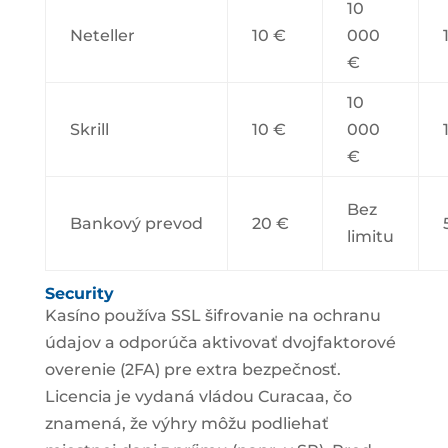
10
Neteller
10 €
000
€
10
Skrill
10 €
000
€
Bez
Bankový prevod
20 €
limitu
Security
Kasíno používa SSL šifrovanie na ochranu
údajov a odporúča aktivovať dvojfaktorové
overenie (2FA) pre extra bezpečnosť.
Licencia je vydaná vládou Curacaa, čo
znamená, že výhry môžu podliehať