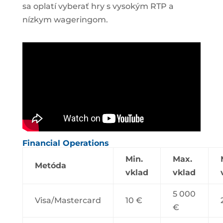
sa oplatí vyberať hry s vysokým RTP a
nízkym wageringom.
Financial Operations
Min.
Max.
Metóda
vklad
vklad
5 000
Visa/Mastercard
10 €
€