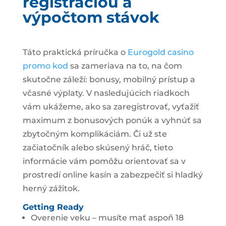
registráciou a
výpočtom stávok
Táto praktická príručka o
Eurogold casino
promo kod
sa zameriava na to, na čom
skutočne záleží: bonusy, mobilný prístup a
včasné výplaty. V nasledujúcich riadkoch
vám ukážeme, ako sa zaregistrovať, vyťažiť
maximum z bonusových ponúk a vyhnúť sa
zbytočným komplikáciám. Či už ste
začiatočník alebo skúsený hráč, tieto
informácie vám pomôžu orientovať sa v
prostredí online kasín a zabezpečiť si hladký
herný zážitok.
Getting Ready
Overenie veku – musíte mať aspoň 18