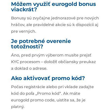
Môžem využiť eurogold bonus
viackrát?
Bonusy sú zvyčajne jednorazové pre nových
hráčov, ale pravidelné akcie sú k dispozícii aj
pre verných.
Je potrebné overenie
totožnosti?
Áno, pred prvým výberom musíte prejsť
KYC procesom – doložiť občiansky preukaz
a doklad o adrese.
Ako aktivovať promo kód?
Počas registrácie alebo pri vklade zadajte
kód do poľa „Promo kód“. Ak máte
eurogold promo code, uistite sa, že je
platný.