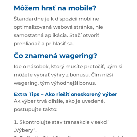
Môžem hrať na mobile?
Štandardne je k dispozícii mobilne
optimalizovaná webová stránka, nie
samostatná aplikácia. Stačí otvoriť
prehliadač a prihlásiť sa.
Čo znamená wagering?
Ide o násobok, ktorý musíte pretočiť, kým si
môžete vybrať výhry z bonusu. Čím nižší
wagering, tým výhodnejší bonus.
Extra Tips – Ako riešiť oneskorený výber
Ak výber trvá dlhšie, ako je uvedené,
postupujte takto:
Skontrolujte stav transakcie v sekcii
„Výbery“.