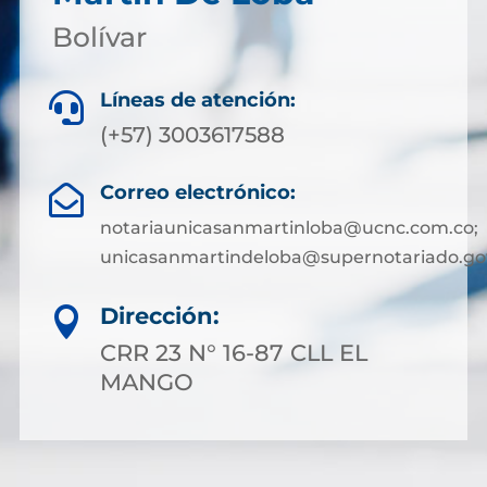
Bolívar
Líneas de atención:

(+57) 3003617588
Correo electrónico:

notariaunicasanmartinloba@ucnc.com.co;
unicasanmartindeloba@supernotariado.go
Dirección:

CRR 23 N° 16-87 CLL EL
MANGO