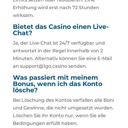
Erhöhung wird erst nach 72 Stunden
wirksam.
Bietet das Casino einen Live-
Chat?
Ja, der Live-Chat ist 24/7 verfügbar und
antwortet in der Regel innerhalb von 2
Minuten. Alternativ können Sie eine E-Mail
an support@1go.casino senden.
Was passiert mit meinem
Bonus, wenn ich das Konto
lösche?
Bei Löschung des Kontos verfallen alle Boni
und Gewinne, die nicht umgesetzt wurden.
Löschen Sie Ihr Konto nur, wenn Sie alle
Bedingungen erfüllt haben.