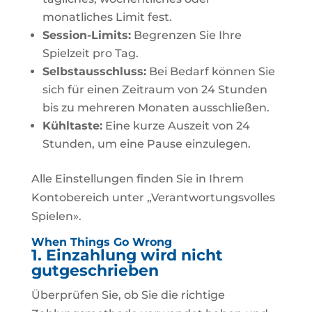
monatliches Limit fest.
Session-Limits:
Begrenzen Sie Ihre
Spielzeit pro Tag.
Selbstausschluss:
Bei Bedarf können Sie
sich für einen Zeitraum von 24 Stunden
bis zu mehreren Monaten ausschließen.
Kühltaste:
Eine kurze Auszeit von 24
Stunden, um eine Pause einzulegen.
Alle Einstellungen finden Sie in Ihrem
Kontobereich unter „Verantwortungsvolles
Spielen».
When Things Go Wrong
1. Einzahlung wird nicht
gutgeschrieben
Überprüfen Sie, ob Sie die richtige