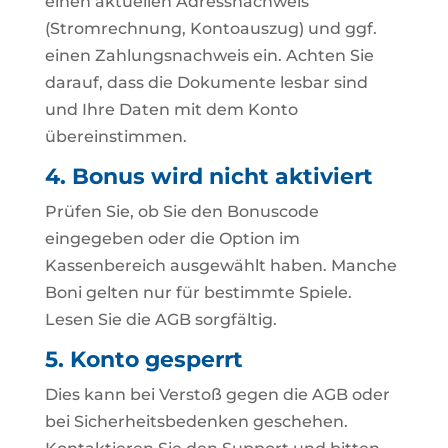
einen aktuellen Adressnachweis
(Stromrechnung, Kontoauszug) und ggf.
einen Zahlungsnachweis ein. Achten Sie
darauf, dass die Dokumente lesbar sind
und Ihre Daten mit dem Konto
übereinstimmen.
4. Bonus wird nicht aktiviert
Prüfen Sie, ob Sie den Bonuscode
eingegeben oder die Option im
Kassenbereich ausgewählt haben. Manche
Boni gelten nur für bestimmte Spiele.
Lesen Sie die AGB sorgfältig.
5. Konto gesperrt
Dies kann bei Verstoß gegen die AGB oder
bei Sicherheitsbedenken geschehen.