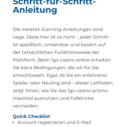
Schritt-für-Schritt-
Anleitung
Die meisten iGaming-Anleitungen sind
vage. Diese hier ist es nicht – jeder Schritt
ist spezifisch, umsetzbar und basiert auf
der tatsächlichen Funktionsweise der
Plattform. Beim 1go casino online erhalten
Sie klare Bedingungen, die wir für Sie
entschlüsseln. Egal, ob Sie ein erfahrener
Spieler oder Neuling sind – dieser Leitfaden
zeigt Ihnen, wie Sie das 1go casino promo
maximal ausnutzen und Fallstricke
vermeiden.
Quick Checklist
Account registrieren und E-Mail