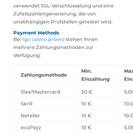
verwendet SSL-Verschlüsselung und eine
Zufallszahlengenerierung, die von
unabhängigen Prüfstellen getestet wird.
Payment Methods
Bei
1go casino promo
stehen Ihnen
mehrere Zahlungsmethoden zur
Verfügung:
Min.
Max
Zahlungsmethode
Einzahlung
Ein
Visa/Mastercard
20 €
5.0
Skrill
10 €
10.
Neteller
10 €
10.
ecoPayz
10 €
5.0