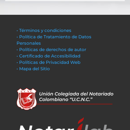
• Términos y condiciones
• Política de Tratamiento de Datos
Personales
• Políticas de derechos de autor
• Certificado de Accesibilidad
• Políticas de Privacidad Web
• Mapa del Sitio