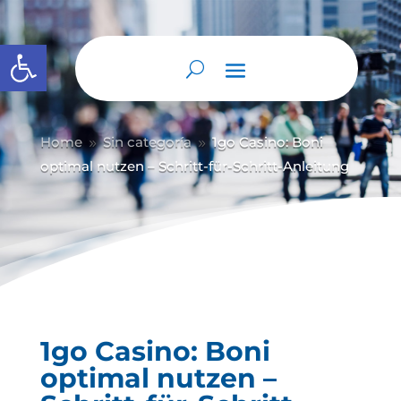
Abrir barra de herramientas
Home
Sin categoría
1go Casino: Boni
9
9
optimal nutzen – Schritt-für-Schritt-Anleitung
1go Casino: Boni
optimal nutzen –