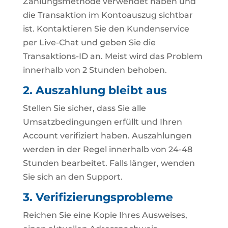
Zahlungsmethode verwendet haben und
die Transaktion im Kontoauszug sichtbar
ist. Kontaktieren Sie den Kundenservice
per Live-Chat und geben Sie die
Transaktions-ID an. Meist wird das Problem
innerhalb von 2 Stunden behoben.
2. Auszahlung bleibt aus
Stellen Sie sicher, dass Sie alle
Umsatzbedingungen erfüllt und Ihren
Account verifiziert haben. Auszahlungen
werden in der Regel innerhalb von 24-48
Stunden bearbeitet. Falls länger, wenden
Sie sich an den Support.
3. Verifizierungsprobleme
Reichen Sie eine Kopie Ihres Ausweises,