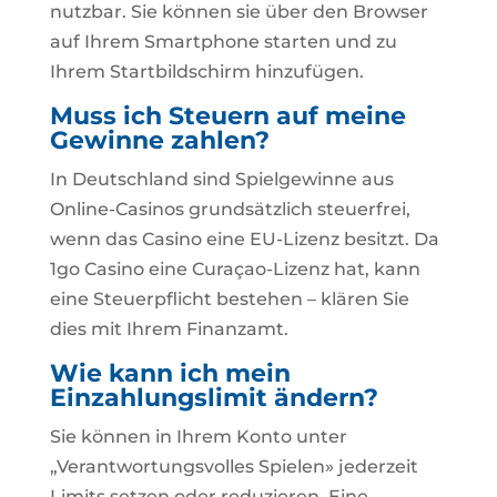
nutzbar. Sie können sie über den Browser
auf Ihrem Smartphone starten und zu
Ihrem Startbildschirm hinzufügen.
Muss ich Steuern auf meine
Gewinne zahlen?
In Deutschland sind Spielgewinne aus
Online-Casinos grundsätzlich steuerfrei,
wenn das Casino eine EU-Lizenz besitzt. Da
1go Casino eine Curaçao-Lizenz hat, kann
eine Steuerpflicht bestehen – klären Sie
dies mit Ihrem Finanzamt.
Wie kann ich mein
Einzahlungslimit ändern?
Sie können in Ihrem Konto unter
„Verantwortungsvolles Spielen» jederzeit
Limits setzen oder reduzieren. Eine