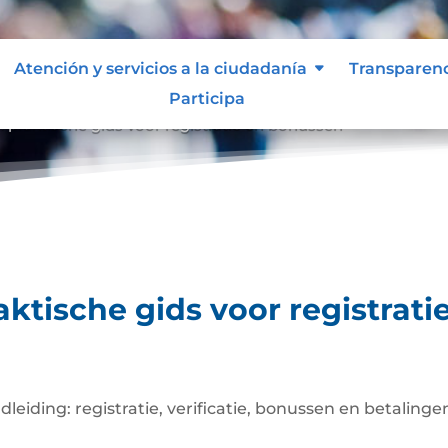
Atención y servicios a la ciudadanía
Transparen
Participa
: praktische gids voor registratie en bonussen
ktische gids voor registrati
dleiding: registratie, verificatie, bonussen en betaling