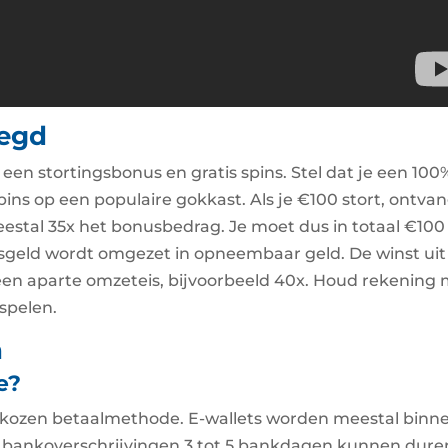
legd
en stortingsbonus en gratis spins. Stel dat je een 100
pins op een populaire gokkast. Als je €100 stort, ontvan
eestal 35x het bonusbedrag. Je moet dus in totaal €100
usgeld wordt omgezet in opneembaar geld. De winst uit
een aparte omzeteis, bijvoorbeeld 40x. Houd rekening
jspelen.
n
e?
ekozen betaalmethode. E-wallets worden meestal binn
en bankoverschrijvingen 3 tot 5 bankdagen kunnen dure