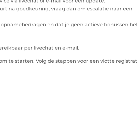
ce via livechat of e-mail voor een update.
urt na goedkeuring, vraag dan om escalatie naar een
e opnamebedragen en dat je geen actieve bonussen he
reikbaar per livechat en e-mail.
m te starten. Volg de stappen voor een vlotte registrat