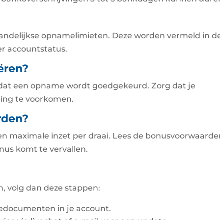
 maandelijkse opnamelimieten. Deze worden vermeld in d
r accountstatus.
iëren?
voordat een opname wordt goedgekeurd. Zorg dat je
ing te voorkomen.
rden?
en maximale inzet per draai. Lees de bonusvoorwaarde
nus komt te vervallen.
, volg dan deze stappen:
tiedocumenten in je account.