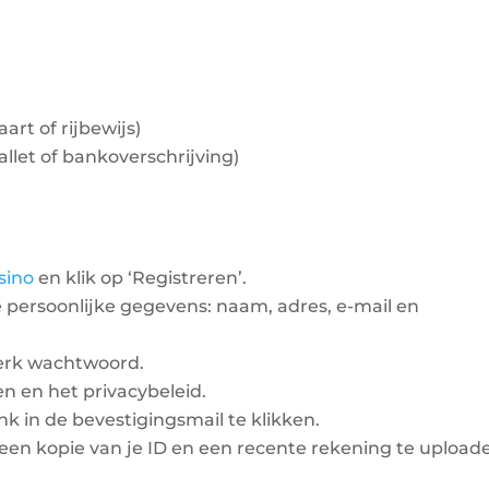
art of rijbewijs)
llet of bankoverschrijving)
sino
en klik op ‘Registreren’.
je persoonlijke gegevens: naam, adres, e-mail en
erk wachtwoord.
 en het privacybeleid.
ink in de bevestigingsmail te klikken.
or een kopie van je ID en een recente rekening te upload