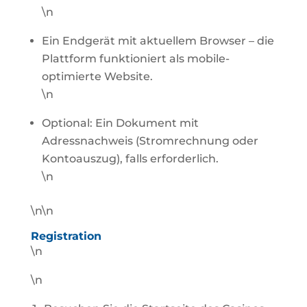
\n
Ein Endgerät mit aktuellem Browser – die
Plattform funktioniert als mobile-
optimierte Website.
\n
Optional: Ein Dokument mit
Adressnachweis (Stromrechnung oder
Kontoauszug), falls erforderlich.
\n
\n\n
Registration
\n
\n