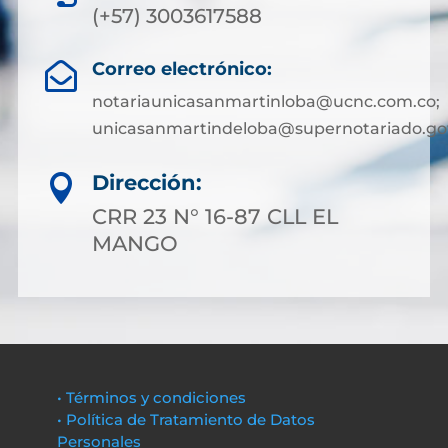
(+57) 3003617588
Correo electrónico:

notariaunicasanmartinloba@ucnc.com.co;
unicasanmartindeloba@supernotariado.go
Dirección:

CRR 23 N° 16-87 CLL EL
MANGO
• Términos y condiciones
• Política de Tratamiento de Datos
Personales