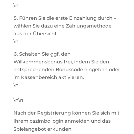
\n
Führen Sie die erste Einzahlung durch –
wählen Sie dazu eine Zahlungsmethode
aus der Übersicht.
\n
Schalten Sie ggf. den
Willkommensbonus frei, indem Sie den
entsprechenden Bonuscode eingeben oder
im Kassenbereich aktivieren.
\n
\n\n
Nach der Registrierung können Sie sich mit
Ihrem cazimbo login anmelden und das
Spielangebot erkunden.