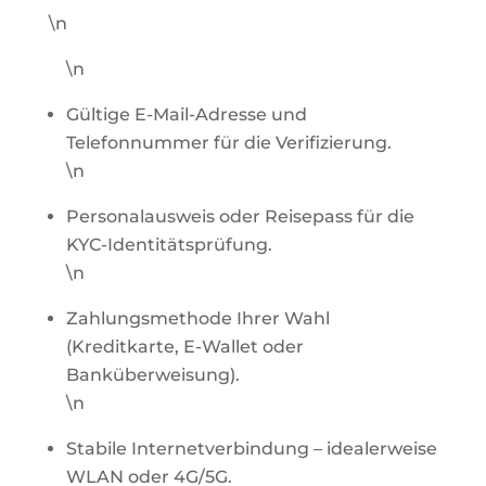
\n
\n
Gültige E-Mail-Adresse und
Telefonnummer für die Verifizierung.
\n
Personalausweis oder Reisepass für die
KYC-Identitätsprüfung.
\n
Zahlungsmethode Ihrer Wahl
(Kreditkarte, E-Wallet oder
Banküberweisung).
\n
Stabile Internetverbindung – idealerweise
WLAN oder 4G/5G.