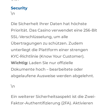
Security
\n
Die Sicherheit Ihrer Daten hat höchste
Priorität. Das Casino verwendet eine 256-Bit
SSL-Verschlüsselung, um alle
Übertragungen zu schützen. Zudem
unterliegt die Plattform einer strengen
KYC-Richtlinie (Know Your Customer).
Wichtig:
Laden Sie nur offizielle
Dokumente hoch – bearbeitete oder
abgelaufene Ausweise werden abgelehnt.
\n
Ein weiterer Sicherheitsaspekt ist die Zwei-
Faktor-Authentifizierung (2FA). Aktivieren