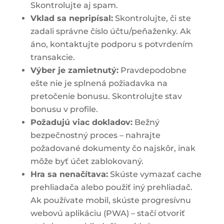
Skontrolujte aj spam.
Vklad sa nepripísal:
Skontrolujte, či ste
zadali správne číslo účtu/peňaženky. Ak
áno, kontaktujte podporu s potvrdením
transakcie.
Výber je zamietnutý:
Pravdepodobne
ešte nie je splnená požiadavka na
pretočenie bonusu. Skontrolujte stav
bonusu v profile.
Požadujú viac dokladov:
Bežný
bezpečnostný proces – nahrajte
požadované dokumenty čo najskôr, inak
môže byť účet zablokovaný.
Hra sa nenačítava:
Skúste vymazať cache
prehliadača alebo použiť iný prehliadač.
Ak používate mobil, skúste progresívnu
webovú aplikáciu (PWA) – stačí otvoriť