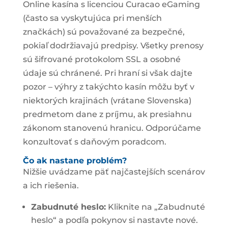
Online kasína s licenciou Curacao eGaming
(často sa vyskytujúca pri menších
značkách) sú považované za bezpečné,
pokiaľ dodržiavajú predpisy. Všetky prenosy
sú šifrované protokolom SSL a osobné
údaje sú chránené. Pri hraní si však dajte
pozor – výhry z takýchto kasín môžu byť v
niektorých krajinách (vrátane Slovenska)
predmetom dane z príjmu, ak presiahnu
zákonom stanovenú hranicu. Odporúčame
konzultovať s daňovým poradcom.
Čo ak nastane problém?
Nižšie uvádzame päť najčastejších scenárov
a ich riešenia.
Zabudnuté heslo:
Kliknite na „Zabudnuté
heslo“ a podľa pokynov si nastavte nové.