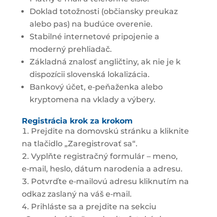
Doklad totožnosti (občiansky preukaz
alebo pas) na budúce overenie.
Stabilné internetové pripojenie a
moderný prehliadač.
Základná znalosť angličtiny, ak nie je k
dispozícii slovenská lokalizácia.
Bankový účet, e‑peňaženka alebo
kryptomena na vklady a výbery.
Registrácia krok za krokom
Prejdite na domovskú stránku a kliknite
na tlačidlo „Zaregistrovať sa“.
Vyplňte registračný formulár – meno,
e‑mail, heslo, dátum narodenia a adresu.
Potvrďte e‑mailovú adresu kliknutím na
odkaz zaslaný na váš e‑mail.
Prihláste sa a prejdite na sekciu