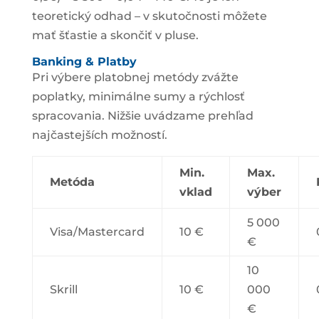
teoretický odhad – v skutočnosti môžete
mať šťastie a skončiť v pluse.
Banking & Platby
Pri výbere platobnej metódy zvážte
poplatky, minimálne sumy a rýchlosť
spracovania. Nižšie uvádzame prehľad
najčastejších možností.
Min.
Max.
Metóda
vklad
výber
5 000
Visa/Mastercard
10 €
€
10
Skrill
10 €
000
€