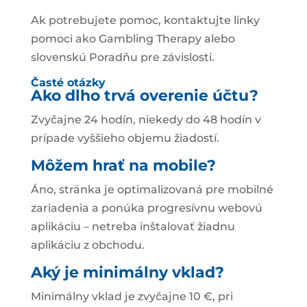
Ak potrebujete pomoc, kontaktujte linky
pomoci ako Gambling Therapy alebo
slovenskú Poradňu pre závislosti.
Časté otázky
Ako dlho trvá overenie účtu?
Zvyčajne 24 hodín, niekedy do 48 hodín v
prípade vyššieho objemu žiadostí.
Môžem hrať na mobile?
Áno, stránka je optimalizovaná pre mobilné
zariadenia a ponúka progresívnu webovú
aplikáciu – netreba inštalovať žiadnu
aplikáciu z obchodu.
Aký je minimálny vklad?
Minimálny vklad je zvyčajne 10 €, pri