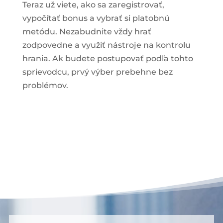
Teraz už viete, ako sa zaregistrovať,
vypočítať bonus a vybrať si platobnú
metódu. Nezabudnite vždy hrať
zodpovedne a využiť nástroje na kontrolu
hrania. Ak budete postupovať podľa tohto
sprievodcu, prvý výber prebehne bez
problémov.