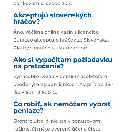
bankovom prevode 20 €.
Akceptujú slovenských
hráčov?
Áno, väčšina online kasín s licenciou
Curacao akceptuje hráčov zo Slovenska.
Platby v eurách sú štandardom.
Ako si vypočítam požiadavku
na pretočenie?
Vynásobte (vklad + bonus) násobiteľom
uvedeným v podmienkach. Napríklad 35 ×
(50 + 50) = 3 500 €.
Čo robiť, ak nemôžem vybrať
peniaze?
Skontrolujte, či nie ste v bonusovom
režime, či máte overený účet a či ste