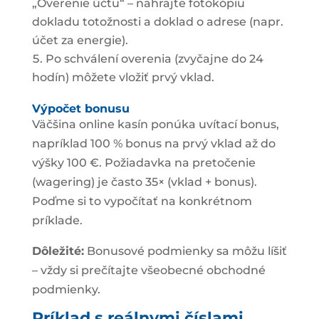
„Overenie účtu“ – nahrajte fotokópiu
dokladu totožnosti a doklad o adrese (napr.
účet za energie).
Po schválení overenia (zvyčajne do 24
hodín) môžete vložiť prvý vklad.
Výpočet bonusu
Väčšina online kasín ponúka uvítací bonus,
napríklad 100 % bonus na prvý vklad až do
výšky 100 €. Požiadavka na pretočenie
(wagering) je často 35× (vklad + bonus).
Poďme si to vypočítať na konkrétnom
príklade.
Dôležité:
Bonusové podmienky sa môžu líšiť
– vždy si prečítajte všeobecné obchodné
podmienky.
Príklad s reálnymi číslami