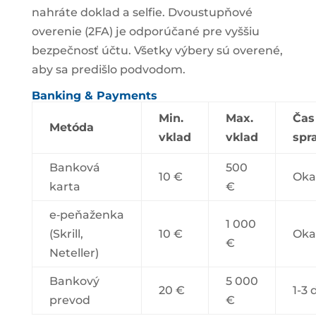
nahráte doklad a selfie. Dvoustupňové
overenie (2FA) je odporúčané pre vyššiu
bezpečnosť účtu. Všetky výbery sú overené,
aby sa predišlo podvodom.
Banking & Payments
Min.
Max.
Čas
Metóda
vklad
vklad
spr
Banková
500
10 €
Oka
karta
€
e‑peňaženka
1 000
(Skrill,
10 €
Oka
€
Neteller)
Bankový
5 000
20 €
1-3 
prevod
€