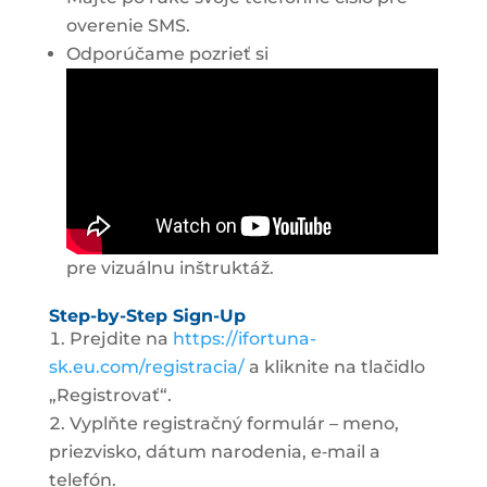
overenie SMS.
Odporúčame pozrieť si
pre vizuálnu inštruktáž.
Step-by-Step Sign-Up
Prejdite na
https://ifortuna-
sk.eu.com/registracia/
a kliknite na tlačidlo
„Registrovať“.
Vyplňte registračný formulár – meno,
priezvisko, dátum narodenia, e‑mail a
telefón.