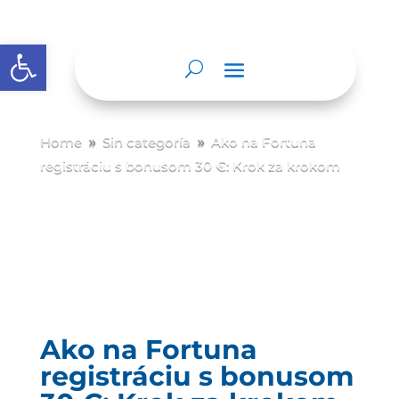
Abrir barra de herramientas
Home
Sin categoría
Ako na Fortuna
9
9
registráciu s bonusom 30 €: Krok za krokom
Ako na Fortuna
registráciu s bonusom