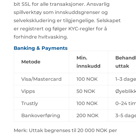
bit SSL for alle transaksjoner. Ansvarlig
spillverktøy som innskuddsgrenser og
selvekskludering er tilgjengelige. Selskapet
er registrert og følger KYC-regler for å
forhindre hvitvasking.
Banking & Payments
Min.
Behandl
Metode
innskudd
uttak
Visa/Mastercard
100 NOK
1–3 dage
Vipps
50 NOK
Øyeblikk
Trustly
100 NOK
0–24 ti
Bankoverføring
200 NOK
3–5 dag
Merk: Uttak begrenses til 20 000 NOK per