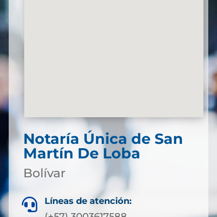
Notaría Única de San
Martín De Loba
Bolívar
Líneas de atención:

(+57) 3003617588