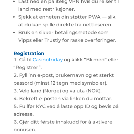
Last ned en pålitelig VPN hvis du reiser til
land med restriksjoner.
Sjekk at enheten din støtter PWA — slik
at du kan spille direkte fra nettleseren.
Bruk en sikker betalingsmetode som
Vipps eller Trustly for raske overføringer.
Registration
Gå til
Casinofriday
og klikk “Bli med” eller
“Registrer”.
Fyll inn e-post, brukernavn og et sterkt
passord (minst 12 tegn med symboler).
Velg land (Norge) og valuta (NOK).
Bekreft e-posten via linken du mottar.
Fullfør KYC ved å laste opp ID og bevis på
adresse.
Gjør ditt første innskudd for å aktivere
bonusen.