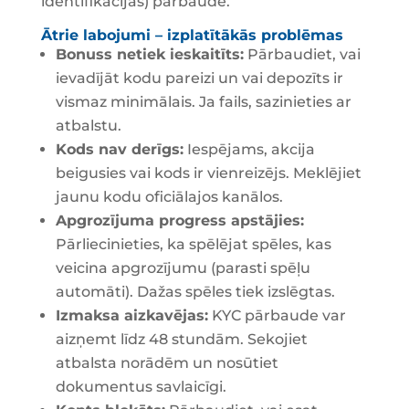
identifikācijas) pārbaude.
Ātrie labojumi – izplatītākās problēmas
Bonuss netiek ieskaitīts:
Pārbaudiet, vai
ievadījāt kodu pareizi un vai depozīts ir
vismaz minimālais. Ja fails, sazinieties ar
atbalstu.
Kods nav derīgs:
Iespējams, akcija
beigusies vai kods ir vienreizējs. Meklējiet
jaunu kodu oficiālajos kanālos.
Apgrozījuma progress apstājies:
Pārliecinieties, ka spēlējat spēles, kas
veicina apgrozījumu (parasti spēļu
automāti). Dažas spēles tiek izslēgtas.
Izmaksa aizkavējas:
KYC pārbaude var
aizņemt līdz 48 stundām. Sekojiet
atbalsta norādēm un nosūtiet
dokumentus savlaicīgi.