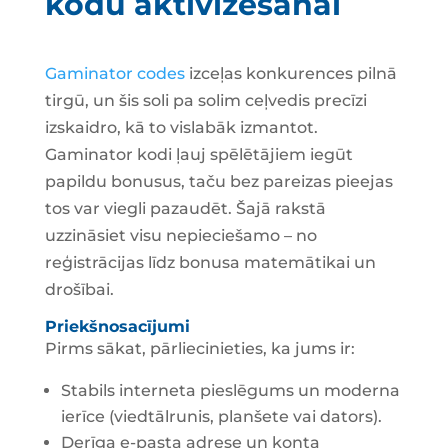
kodu aktivizēšanai
Gaminator codes
izceļas konkurences pilnā
tirgū, un šis soli pa solim ceļvedis precīzi
izskaidro, kā to vislabāk izmantot.
Gaminator kodi ļauj spēlētājiem iegūt
papildu bonusus, taču bez pareizas pieejas
tos var viegli pazaudēt. Šajā rakstā
uzzināsiet visu nepieciešamo – no
reģistrācijas līdz bonusa matemātikai un
drošībai.
Priekšnosacījumi
Pirms sākat, pārliecinieties, ka jums ir:
Stabils interneta pieslēgums un moderna
ierīce (viedtālrunis, planšete vai dators).
Derīga e-pasta adrese un konta