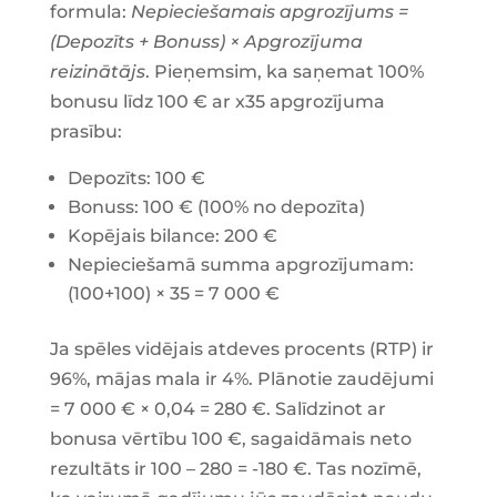
formula:
Nepieciešamais apgrozījums =
(Depozīts + Bonuss) × Apgrozījuma
reizinātājs
. Pieņemsim, ka saņemat 100%
bonusu līdz 100 € ar x35 apgrozījuma
prasību:
Depozīts: 100 €
Bonuss: 100 € (100% no depozīta)
Kopējais bilance: 200 €
Nepieciešamā summa apgrozījumam:
(100+100) × 35 = 7 000 €
Ja spēles vidējais atdeves procents (RTP) ir
96%, mājas mala ir 4%. Plānotie zaudējumi
= 7 000 € × 0,04 = 280 €. Salīdzinot ar
bonusa vērtību 100 €, sagaidāmais neto
rezultāts ir 100 – 280 = -180 €. Tas nozīmē,