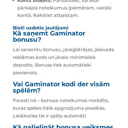
Konts bloķēts:
Pārbaudiet, vai esat
pārkāpis noteikumus (piemēram, vairāki
konti). Rakstiet atbalstam.
Bieži uzdotie jautājumi
Kā saņemt Gaminator
bonusu?
Lai saņemtu bonusu, jāreģistrējas, jāievada
reklāmas kods un jāveic minimālais
depozīts. Bonuss tiek automātiski
pievienots.
Vai Gaminator kodi der visām
spēlēm?
Parasti nē – bonusa noteikumos norādīts,
kuras spēles itālis apgrozījuma prasībās.
Lielākoties tie ir spēļu automāti.
Kā palielināt bonusa veiksmes