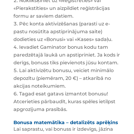
Noklikšķiniet uz «Reģistrēties» vai
«Pierakstīties» un aizpildiet reģistrācijas
formu ar saviem datiem.
Pēc konta aktivizēšanas (parasti uz e-
pastu nosūtīta apstiprinājuma saite)
dodieties uz «Bonusi» vai «Kases» sadaļu.
Ievadiet Gaminator bonus kodu tam
paredzētajā laukā un apstipriniet. Ja kods ir
derīgs, bonuss tiks pievienots jūsu kontam.
Lai aktivizētu bonusu, veiciet minimālo
depozītu (piemēram, 20 €) – atkarībā no
akcijas noteikumiem.
Tagad esat gatavs izmantot bonusu!
Atcerieties pārbaudīt, kuras spēles ietilpst
apgrozījuma prasībās.
Bonusa matemātika – detalizēts aprēķins
Lai saprastu, vai bonuss ir izdevīgs, jāzina