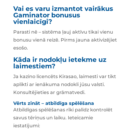
Vai es varu izmantot vairākus
Gaminator bonusus
vienlaicīgi?
Parasti nē – sistēma ļauj aktīvu tikai vienu
bonusu vienā reizē. Pirms jauna aktivizējiet
esošo.
Kāda ir nodokļu ietekme uz
laimestiem?
Ja kazino licencēts Kirasao, laimesti var tikt
aplikti ar ienākuma nodokli jūsu valstī.
Konsultējieties ar grāmatvedi.
Vērts zināt – atbildīga spēlēšana
Atbildīgas spēlēšanas rīki palīdz kontrolēt
savus tēriņus un laiku. Ieteicamie
iestatījumi: