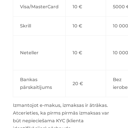
Visa/MasterCard
10 €
5000 
Skrill
10 €
10 00
Neteller
10 €
10 00
Bankas
Bez
20 €
pārskaitījums
ierob
Izmantojot e-makus, izmaksas ir ātrākas.
Atcerieties, ka pirms pirmās izmaksas var
būt nepieciešama KYC (klienta