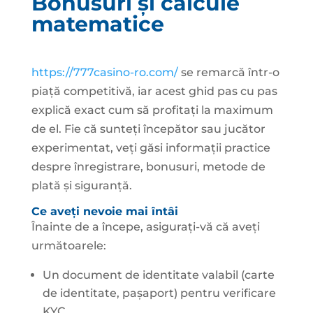
Bonusuri și calcule
matematice
https://777casino-ro.com/
se remarcă într-o
piață competitivă, iar acest ghid pas cu pas
explică exact cum să profitați la maximum
de el. Fie că sunteți începător sau jucător
experimentat, veți găsi informații practice
despre înregistrare, bonusuri, metode de
plată și siguranță.
Ce aveți nevoie mai întâi
Înainte de a începe, asigurați-vă că aveți
următoarele:
Un document de identitate valabil (carte
de identitate, pașaport) pentru verificare
KYC.