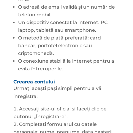
O adresă de email validă și un număr de
telefon mobil.
Un dispozitiv conectat la internet: PC,
laptop, tabletă sau smartphone.
O metodă de plată preferată: card
bancar, portofel electronic sau
criptomonedă.
O conexiune stabilă la internet pentru a
evita întreruperile.
Crearea contului
Urmați acești pași simpli pentru a vă
înregistra:
Accesați site-ul oficial și faceți clic pe
butonul „Înregistrare”.
Completați formularul cu datele
personale: nume, prenume, data nașterii,