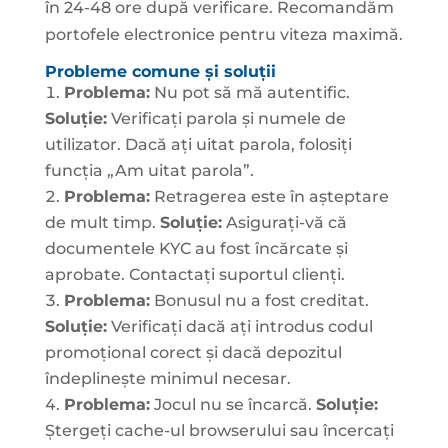
în 24-48 ore după verificare. Recomandăm
portofele electronice pentru viteza maximă.
Probleme comune și soluții
Problema:
Nu pot să mă autentific.
Soluție:
Verificați parola și numele de
utilizator. Dacă ați uitat parola, folosiți
funcția „Am uitat parola”.
Problema:
Retragerea este în așteptare
de mult timp.
Soluție:
Asigurați-vă că
documentele KYC au fost încărcate și
aprobate. Contactați suportul clienți.
Problema:
Bonusul nu a fost creditat.
Soluție:
Verificați dacă ați introdus codul
promoțional corect și dacă depozitul
îndeplinește minimul necesar.
Problema:
Jocul nu se încarcă.
Soluție:
Ștergeți cache-ul browserului sau încercați