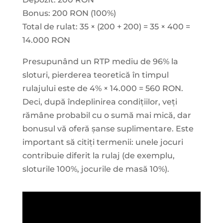
Bonus: 200 RON (100%)
Total de rulat: 35 × (200 + 200) = 35 × 400 =
14.000 RON
Presupunând un RTP mediu de 96% la
sloturi, pierderea teoretică în timpul
rulajului este de 4% × 14.000 = 560 RON.
Deci, după îndeplinirea condițiilor, veți
rămâne probabil cu o sumă mai mică, dar
bonusul vă oferă șanse suplimentare. Este
important să citiți termenii: unele jocuri
contribuie diferit la rulaj (de exemplu,
sloturile 100%, jocurile de masă 10%).