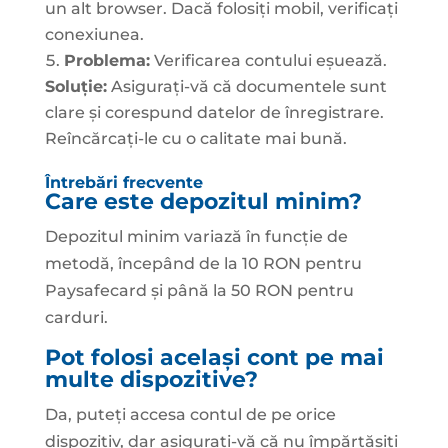
un alt browser. Dacă folosiți mobil, verificați
conexiunea.
Problema:
Verificarea contului eșuează.
Soluție:
Asigurați-vă că documentele sunt
clare și corespund datelor de înregistrare.
Reîncărcați-le cu o calitate mai bună.
Întrebări frecvente
Care este depozitul minim?
Depozitul minim variază în funcție de
metodă, începând de la 10 RON pentru
Paysafecard și până la 50 RON pentru
carduri.
Pot folosi același cont pe mai
multe dispozitive?
Da, puteți accesa contul de pe orice
dispozitiv, dar asigurați-vă că nu împărtășiți