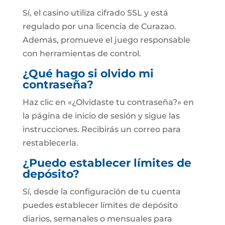
Sí, el casino utiliza cifrado SSL y está
regulado por una licencia de Curazao.
Además, promueve el juego responsable
con herramientas de control.
¿Qué hago si olvido mi
contraseña?
Haz clic en «¿Olvidaste tu contraseña?» en
la página de inicio de sesión y sigue las
instrucciones. Recibirás un correo para
restablecerla.
¿Puedo establecer límites de
depósito?
Sí, desde la configuración de tu cuenta
puedes establecer límites de depósito
diarios, semanales o mensuales para