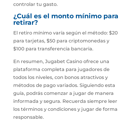
controlar tu gasto.
¿Cuál es el monto mínimo para
retirar?
El retiro mínimo varía según el método: $20
para tarjetas, $50 para criptomonedas y
$100 para transferencia bancaria.
En resumen, Jugabet Casino ofrece una
plataforma completa para jugadores de
todos los niveles, con bonos atractivos y
métodos de pago variados. Siguiendo esta
guía, podrás comenzar a jugar de manera
informada y segura. Recuerda siempre leer
los términos y condiciones y jugar de forma
responsable.