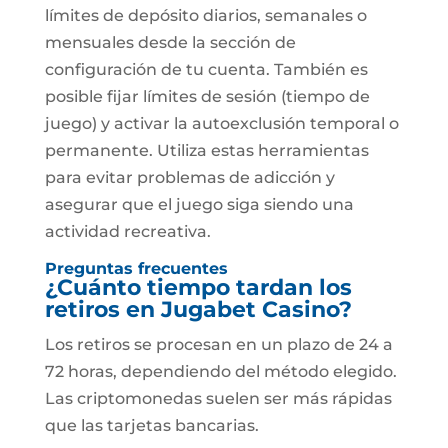
límites de depósito diarios, semanales o
mensuales desde la sección de
configuración de tu cuenta. También es
posible fijar límites de sesión (tiempo de
juego) y activar la autoexclusión temporal o
permanente. Utiliza estas herramientas
para evitar problemas de adicción y
asegurar que el juego siga siendo una
actividad recreativa.
Preguntas frecuentes
¿Cuánto tiempo tardan los
retiros en Jugabet Casino?
Los retiros se procesan en un plazo de 24 a
72 horas, dependiendo del método elegido.
Las criptomonedas suelen ser más rápidas
que las tarjetas bancarias.