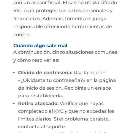
con un asesor fiscal. El casino utiliza cifrado
SSL para proteger tus datos personales y
financieros. Además, fomenta el juego
responsable ofreciendo herramientas de
control.
Cuando algo sale mal
A continuación, cinco situaciones comunes
y cómo resolverlas:
Olvido de contraseña:
Usa la opción
«¿Olvidaste tu contraseña?» en la página
de inicio de sesión. Recibirás un enlace
para restablecerla.
Retiro atascado:
Verifica que hayas
completado el KYC y que no excedas los
límites diarios. Si el problema persiste,
contacta al soporte.