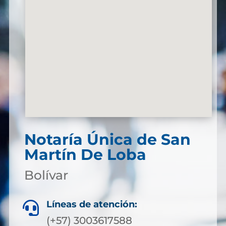
Notaría Única de San
Martín De Loba
Bolívar
Líneas de atención:

(+57) 3003617588