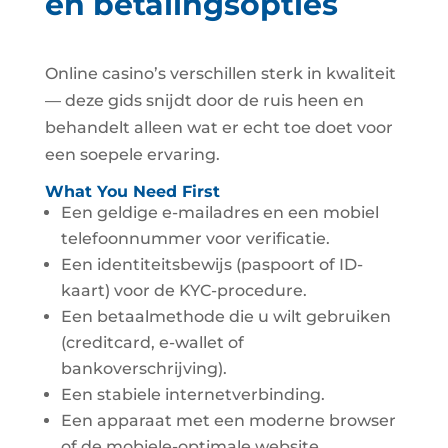
en betalingsopties
Online casino’s verschillen sterk in kwaliteit
— deze gids snijdt door de ruis heen en
behandelt alleen wat er echt toe doet voor
een soepele ervaring.
What You Need First
Een geldige e-mailadres en een mobiel
telefoonnummer voor verificatie.
Een identiteitsbewijs (paspoort of ID-
kaart) voor de KYC-procedure.
Een betaalmethode die u wilt gebruiken
(creditcard, e-wallet of
bankoverschrijving).
Een stabiele internetverbinding.
Een apparaat met een moderne browser
of de mobiele-optimale website.