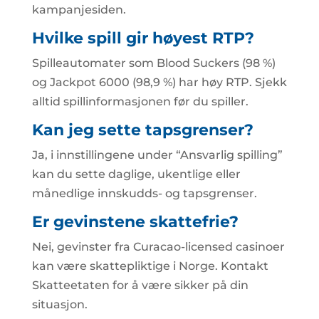
kampanjesiden.
Hvilke spill gir høyest RTP?
Spilleautomater som Blood Suckers (98 %)
og Jackpot 6000 (98,9 %) har høy RTP. Sjekk
alltid spillinformasjonen før du spiller.
Kan jeg sette tapsgrenser?
Ja, i innstillingene under “Ansvarlig spilling”
kan du sette daglige, ukentlige eller
månedlige innskudds- og tapsgrenser.
Er gevinstene skattefrie?
Nei, gevinster fra Curacao-licensed casinoer
kan være skattepliktige i Norge. Kontakt
Skatteetaten for å være sikker på din
situasjon.