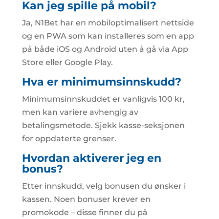
Kan jeg spille på mobil?
Ja, N1Bet har en mobiloptimalisert nettside
og en PWA som kan installeres som en app
på både iOS og Android uten å gå via App
Store eller Google Play.
Hva er minimumsinnskudd?
Minimumsinnskuddet er vanligvis 100 kr,
men kan variere avhengig av
betalingsmetode. Sjekk kasse-seksjonen
for oppdaterte grenser.
Hvordan aktiverer jeg en
bonus?
Etter innskudd, velg bonusen du ønsker i
kassen. Noen bonuser krever en
promokode – disse finner du på