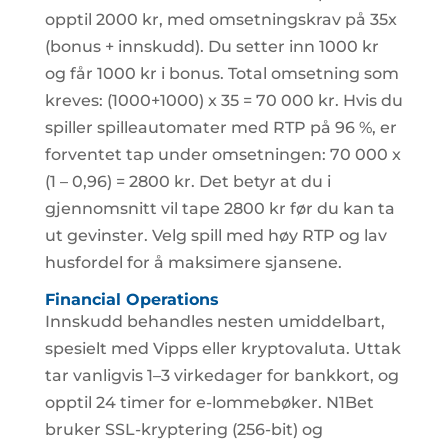
opptil 2000 kr, med omsetningskrav på 35x
(bonus + innskudd). Du setter inn 1000 kr
og får 1000 kr i bonus. Total omsetning som
kreves: (1000+1000) x 35 = 70 000 kr. Hvis du
spiller spilleautomater med RTP på 96 %, er
forventet tap under omsetningen: 70 000 x
(1 – 0,96) = 2800 kr. Det betyr at du i
gjennomsnitt vil tape 2800 kr før du kan ta
ut gevinster. Velg spill med høy RTP og lav
husfordel for å maksimere sjansene.
Financial Operations
Innskudd behandles nesten umiddelbart,
spesielt med Vipps eller kryptovaluta. Uttak
tar vanligvis 1–3 virkedager for bankkort, og
opptil 24 timer for e-lommebøker. N1Bet
bruker SSL-kryptering (256-bit) og