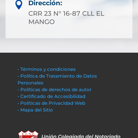
Dirección:

CRR 23 N° 16-87 CLL EL
MANGO
• Términos y condiciones
• Política de Tratamiento de Datos
Personales
• Políticas de derechos de autor
• Certificado de Accesibilidad
• Políticas de Privacidad Web
• Mapa del Sitio