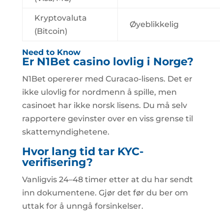
Kryptovaluta
Øyeblikkelig
(Bitcoin)
Need to Know
Er N1Bet casino lovlig i Norge?
N1Bet opererer med Curacao-lisens. Det er
ikke ulovlig for nordmenn å spille, men
casinoet har ikke norsk lisens. Du må selv
rapportere gevinster over en viss grense til
skattemyndighetene.
Hvor lang tid tar KYC-
verifisering?
Vanligvis 24–48 timer etter at du har sendt
inn dokumentene. Gjør det før du ber om
uttak for å unngå forsinkelser.