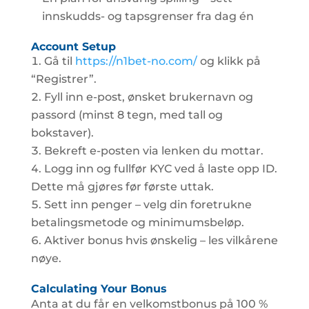
innskudds- og tapsgrenser fra dag én
Account Setup
Gå til
https://n1bet-no.com/
og klikk på
“Registrer”.
Fyll inn e-post, ønsket brukernavn og
passord (minst 8 tegn, med tall og
bokstaver).
Bekreft e-posten via lenken du mottar.
Logg inn og fullfør KYC ved å laste opp ID.
Dette må gjøres før første uttak.
Sett inn penger – velg din foretrukne
betalingsmetode og minimumsbeløp.
Aktiver bonus hvis ønskelig – les vilkårene
nøye.
Calculating Your Bonus
Anta at du får en velkomstbonus på 100 %