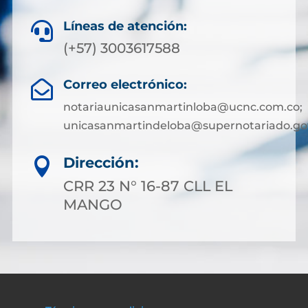
Líneas de atención:

(+57) 3003617588
Correo electrónico:

notariaunicasanmartinloba@ucnc.com.co;
unicasanmartindeloba@supernotariado.go
Dirección:

CRR 23 N° 16-87 CLL EL
MANGO