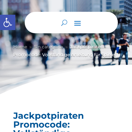
Abrir barra de herramientas
Home
Sin categoría
Jackpotpiraten
9
9
Promocode: Vollständige Anleitung für Spieler
Jackpotpiraten
Promocode: