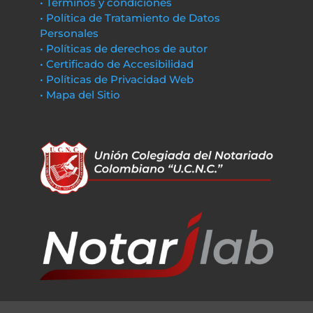
• Términos y condiciones
• Política de Tratamiento de Datos
Personales
• Políticas de derechos de autor
• Certificado de Accesibilidad
• Políticas de Privacidad Web
• Mapa del Sitio