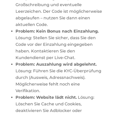
Großschreibung und eventuelle
Leerzeichen. Der Code ist möglicherweise
abgelaufen – nutzen Sie dann einen
aktuellen Code.
Problem: Kein Bonus nach Einzahlung.
Lösung: Stellen Sie sicher, dass Sie den
Code vor der Einzahlung eingegeben
haben. Kontaktieren Sie den
Kundendienst per Live-Chat.
Problem: Auszahlung wird abgelehnt.
Lösung: Führen Sie die KYC-Überprüfung
durch (Ausweis, Adressnachweis).
Möglicherweise fehlt noch eine
Verifikation.
Problem: Website lädt nicht.
Lösung:
Löschen Sie Cache und Cookies,
deaktivieren Sie Adblocker oder