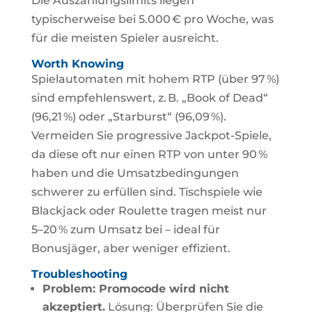
Die Auszahlungslimits liegen
typischerweise bei 5.000 € pro Woche, was
für die meisten Spieler ausreicht.
Worth Knowing
Spielautomaten mit hohem RTP (über 97 %)
sind empfehlenswert, z. B. „Book of Dead“
(96,21 %) oder „Starburst“ (96,09 %).
Vermeiden Sie progressive Jackpot-Spiele,
da diese oft nur einen RTP von unter 90 %
haben und die Umsatzbedingungen
schwerer zu erfüllen sind. Tischspiele wie
Blackjack oder Roulette tragen meist nur
5–20 % zum Umsatz bei – ideal für
Bonusjäger, aber weniger effizient.
Troubleshooting
Problem: Promocode wird nicht
akzeptiert.
Lösung: Überprüfen Sie die