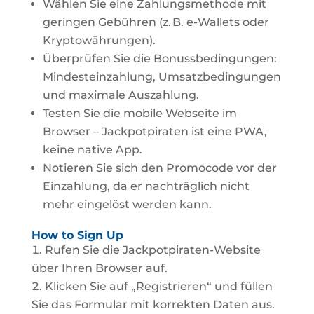
Wählen Sie eine Zahlungsmethode mit
geringen Gebühren (z. B. e-Wallets oder
Kryptowährungen).
Überprüfen Sie die Bonussbedingungen:
Mindesteinzahlung, Umsatzbedingungen
und maximale Auszahlung.
Testen Sie die mobile Webseite im
Browser – Jackpotpiraten ist eine PWA,
keine native App.
Notieren Sie sich den Promocode vor der
Einzahlung, da er nachträglich nicht
mehr eingelöst werden kann.
How to Sign Up
Rufen Sie die Jackpotpiraten-Website
über Ihren Browser auf.
Klicken Sie auf „Registrieren“ und füllen
Sie das Formular mit korrekten Daten aus.