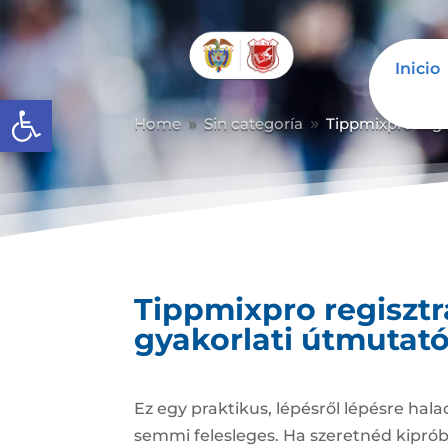
Inicio
Abrir barra de herramientas
Home
Sin categoría
Tippmixpro regi
9
9
Tippmixpro regisztr
gyakorlati útmutat
Ez egy praktikus, lépésről lépésre hala
semmi felesleges. Ha szeretnéd kiprób