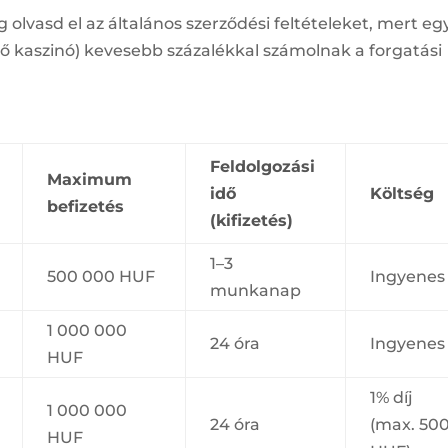
 olvasd el az általános szerződési feltételeket, mert eg
élő kaszinó) kevesebb százalékkal számolnak a forgatási
Feldolgozási
Maximum
idő
Költség
befizetés
(kifizetés)
1–3
500 000 HUF
Ingyenes
munkanap
1 000 000
24 óra
Ingyenes
HUF
1% díj
1 000 000
24 óra
(max. 50
HUF