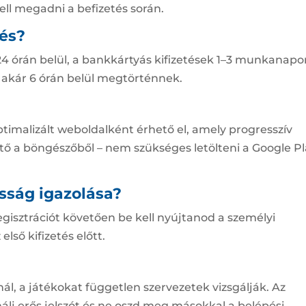
ll megadni a befizetés során.
tés?
 24 órán belül, a bankkártyás kifizetések 1–3 munkanap
ig akár 6 órán belül megtörténnek.
timalizált weboldalként érhető el, amely progresszív
ő a böngészőből – nem szükséges letölteni a Google P
sság igazolása?
gisztrációt követően be kell nyújtanod a személyi
lső kifizetés előtt.
nál, a játékokat független szervezetek vizsgálják. Az
j erős jelszót és ne oszd meg másokkal a belépési