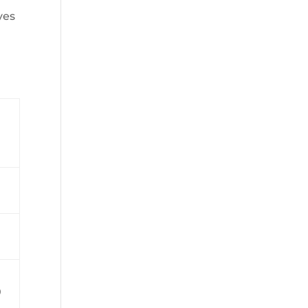
yes
0