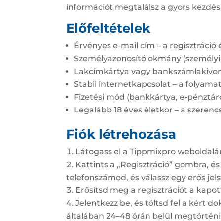
információt megtalálsz a gyors kezdés
Előfeltételek
Érvényes e-mail cím – a regisztráció 
Személyazonosító okmány (személyi i
Lakcímkártya vagy bankszámlakivona
Stabil internetkapcsolat – a folyam
Fizetési mód (bankkártya, e-pénztárc
Legalább 18 éves életkor – a szerenc
Fiók létrehozása
Látogass el a Tippmixpro weboldalá
Kattints a „Regisztráció” gombra, és 
telefonszámod, és válassz egy erős jels
Erősítsd meg a regisztrációt a kapott
Jelentkezz be, és töltsd fel a kér
általában 24–48 órán belül megtörténi