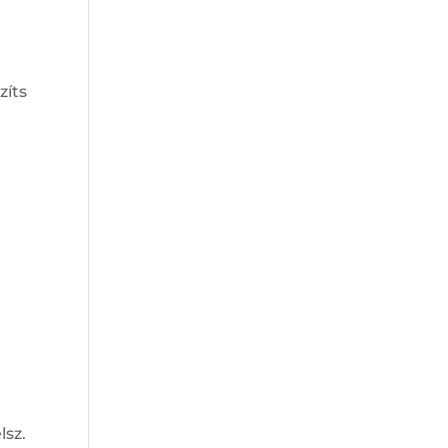
zíts
lsz.