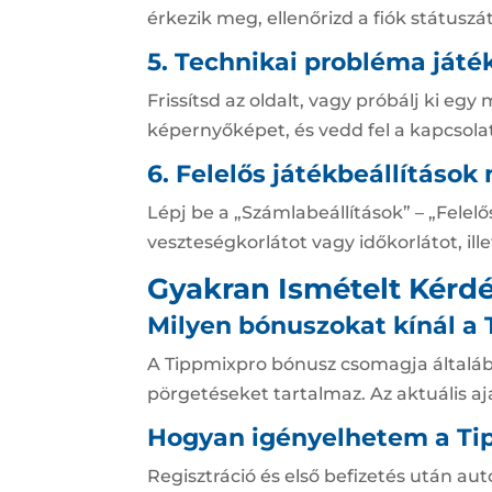
érkezik meg, ellenőrizd a fiók státuszá
5. Technikai probléma játé
Frissítsd az oldalt, vagy próbálj ki eg
képernyőképet, és vedd fel a kapcsola
6. Felelős játékbeállításo
Lépj be a „Számlabeállítások” – „Felelő
veszteségkorlátot vagy időkorlátot, ill
Gyakran Ismételt Kérd
Milyen bónuszokat kínál a
A Tippmixpro bónusz csomagja általáb
pörgetéseket tartalmaz. Az aktuális aj
Hogyan igényelhetem a Ti
Regisztráció és első befizetés után aut