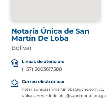
Notaría Única de San
Martín De Loba
Bolívar
Líneas de atención:

(+57) 3003617588
Correo electrónico:

notariaunicasanmartinloba@ucnc.com.co;
unicasanmartindeloba@supernotariado.go