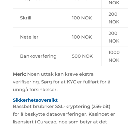
NOK
200
Skrill
100 NOK
NOK
200
Neteller
100 NOK
NOK
1000
Bankoverføring
500 NOK
NOK
Merk:
Noen uttak kan kreve ekstra
verifisering. Sørg for at KYC er fullført for å
unngå forsinkelser.
Sikkerhetsoversikt
Bassbet brubrker SSL-kryptering (256-bit)
for å beskytte dataoverføringer. Kasinoet er
lisensiert i Curacao, noe som betyr at det