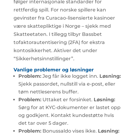
følger internasjonale standarder for
rettferdig spill. For norske spillere kan
gevinster fra Curacao-lisensierte kasinoer
være skattepliktige i Norge – sjekk med
Skatteetaten. I tillegg tilbyr Bassbet
tofaktorautentisering (2FA) for ekstra
kontosikkerhet. Aktiver det under
“Sikkerhetsinnstillinger”.
Vanlige problemer og løsninger
Problem:
Jeg får ikke logget inn.
Løsning:
Sjekk passordet, nullstill via e-post, eller
tøm nettleserens buffer.
Problem:
Uttaket er forsinket.
Løsning:
Sørg for at KYC-dokumenter er lastet opp
og godkjent. Kontakt kundestøtte hvis
det tar over 5 dager.
Problem:
Bonussaldo vises ikke.
Løsning: