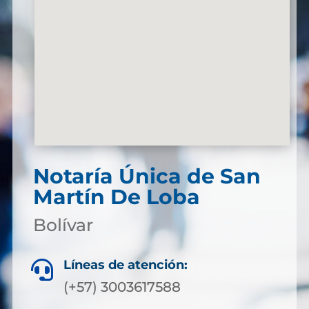
Notaría Única de San
Martín De Loba
Bolívar
Líneas de atención:

(+57) 3003617588