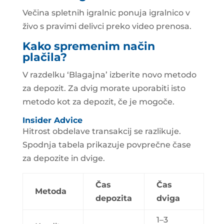
Večina spletnih igralnic ponuja igralnico v
živo s pravimi delivci preko video prenosa.
Kako spremenim način
plačila?
V razdelku ‘Blagajna’ izberite novo metodo
za depozit. Za dvig morate uporabiti isto
metodo kot za depozit, če je mogoče.
Insider Advice
Hitrost obdelave transakcij se razlikuje.
Spodnja tabela prikazuje povprečne čase
za depozite in dvige.
Čas
Čas
Metoda
depozita
dviga
1–3