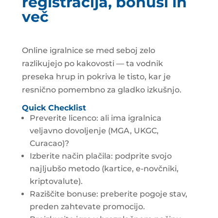
registracija, bonusi in
več
Online igralnice se med seboj zelo
razlikujejo po kakovosti — ta vodnik
preseka hrup in pokriva le tisto, kar je
resnično pomembno za gladko izkušnjo.
Quick Checklist
Preverite licenco: ali ima igralnica
veljavno dovoljenje (MGA, UKGC,
Curacao)?
Izberite način plačila: podprite svojo
najljubšo metodo (kartice, e-novčniki,
kriptovalute).
Raziščite bonuse: preberite pogoje stav,
preden zahtevate promocijo.