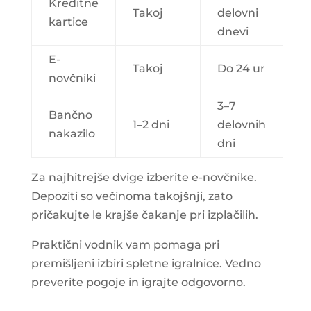
Kreditne
Takoj
delovni
kartice
dnevi
E-
Takoj
Do 24 ur
novčniki
3–7
Bančno
1–2 dni
delovnih
nakazilo
dni
Za najhitrejše dvige izberite e-novčnike.
Depoziti so večinoma takojšnji, zato
pričakujte le krajše čakanje pri izplačilih.
Praktični vodnik vam pomaga pri
premišljeni izbiri spletne igralnice. Vedno
preverite pogoje in igrajte odgovorno.