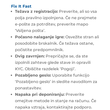
Fix It Fast
Težava z registracijo:
Preverite, ali so vsa
polja pravilno izpolnjena. Če ne prejmete
e-pošte za potrditev, preverite mapo
‘Vsiljena pošta’.
Počasno nalaganje igre:
Osvežite stran ali
posodobite brskalnik. Če težava ostane,
počistite predpomnilnik.
Dvig zavrnjen:
Prepričajte se, da ste
izpolnili zahteve glede stave in opravili
KYC. Obiščite razdelek ‘Pogoji’.
Pozabljeno geslo:
Uporabite funkcijo
‘Pozabljeno geslo’ in sledite navodilom za
ponastavitev.
Napaka pri deponiranju:
Preverite
omejitve metode in stanje na računu. Če
napaka vztraja, kontaktirajte podporo.