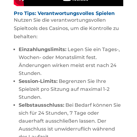
Pro Tips: Verantwortungsvolles Spielen
Nutzen Sie die verantwortungsvollen
Spieltools des Casinos, um die Kontrolle zu
behalten:
Einzahlungslimits:
Legen Sie ein Tages-,
Wochen- oder Monatslimit fest.
Änderungen wirken meist erst nach 24
Stunden.
Session-Limits:
Begrenzen Sie Ihre
Spielzeit pro Sitzung auf maximal 1-2
Stunden.
Selbstausschluss:
Bei Bedarf können Sie
sich für 24 Stunden, 7 Tage oder
dauerhaft ausschließen lassen. Der
Ausschluss ist unwiderruflich während
der Laufzeit.