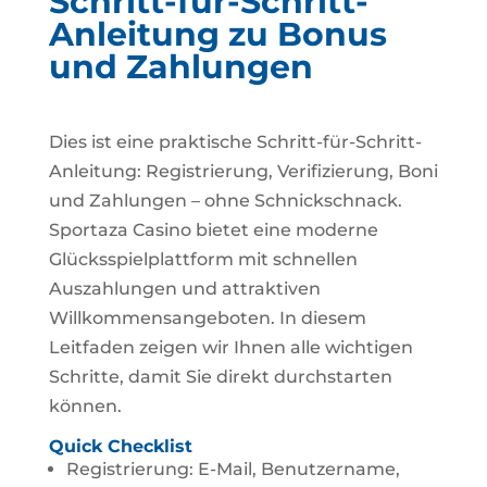
Schritt-für-Schritt-
Anleitung zu Bonus
und Zahlungen
Dies ist eine praktische Schritt-für-Schritt-
Anleitung: Registrierung, Verifizierung, Boni
und Zahlungen – ohne Schnickschnack.
Sportaza Casino bietet eine moderne
Glücksspielplattform mit schnellen
Auszahlungen und attraktiven
Willkommensangeboten. In diesem
Leitfaden zeigen wir Ihnen alle wichtigen
Schritte, damit Sie direkt durchstarten
können.
Quick Checklist
Registrierung: E-Mail, Benutzername,