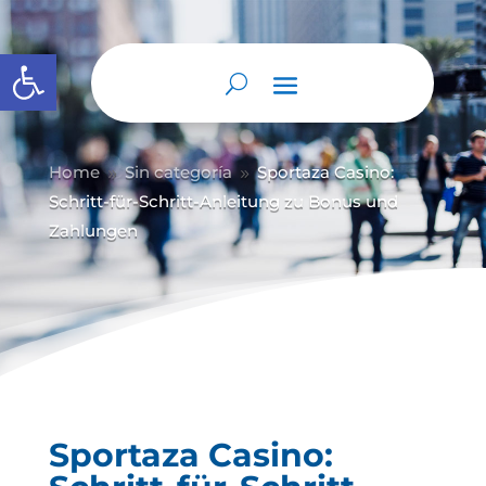
Abrir barra de herramientas
Home
Sin categoría
Sportaza Casino:
9
9
Schritt-für-Schritt-Anleitung zu Bonus und
Zahlungen
Sportaza Casino: