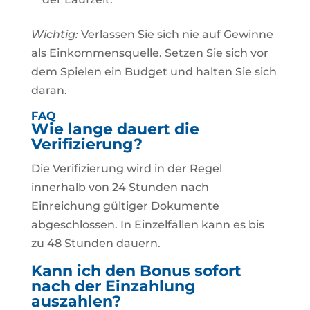
Wichtig:
Verlassen Sie sich nie auf Gewinne
als Einkommensquelle. Setzen Sie sich vor
dem Spielen ein Budget und halten Sie sich
daran.
FAQ
Wie lange dauert die
Verifizierung?
Die Verifizierung wird in der Regel
innerhalb von 24 Stunden nach
Einreichung gültiger Dokumente
abgeschlossen. In Einzelfällen kann es bis
zu 48 Stunden dauern.
Kann ich den Bonus sofort
nach der Einzahlung
auszahlen?