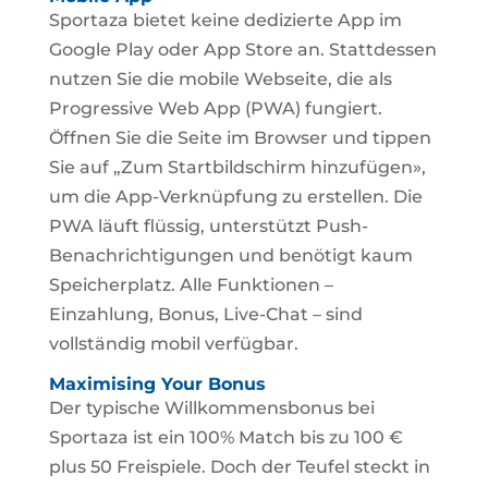
Sportaza bietet keine dedizierte App im
Google Play oder App Store an. Stattdessen
nutzen Sie die mobile Webseite, die als
Progressive Web App (PWA) fungiert.
Öffnen Sie die Seite im Browser und tippen
Sie auf „Zum Startbildschirm hinzufügen»,
um die App-Verknüpfung zu erstellen. Die
PWA läuft flüssig, unterstützt Push-
Benachrichtigungen und benötigt kaum
Speicherplatz. Alle Funktionen –
Einzahlung, Bonus, Live-Chat – sind
vollständig mobil verfügbar.
Maximising Your Bonus
Der typische Willkommensbonus bei
Sportaza ist ein 100% Match bis zu 100 €
plus 50 Freispiele. Doch der Teufel steckt in