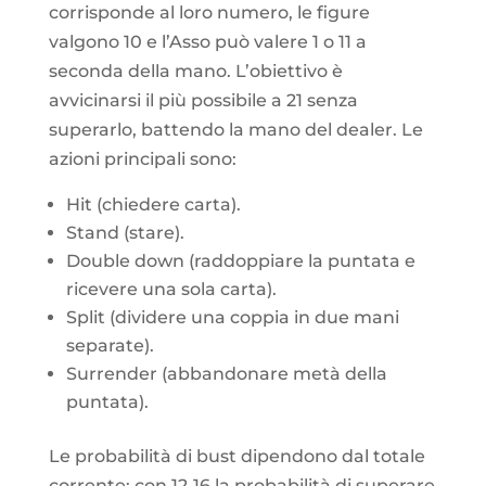
corrisponde al loro numero, le figure
valgono 10 e l’Asso può valere 1 o 11 a
seconda della mano. L’obiettivo è
avvicinarsi il più possibile a 21 senza
superarlo, battendo la mano del dealer. Le
azioni principali sono:
Hit (chiedere carta).
Stand (stare).
Double down (raddoppiare la puntata e
ricevere una sola carta).
Split (dividere una coppia in due mani
separate).
Surrender (abbandonare metà della
puntata).
Le probabilità di bust dipendono dal totale
corrente: con 12‑16 la probabilità di superare