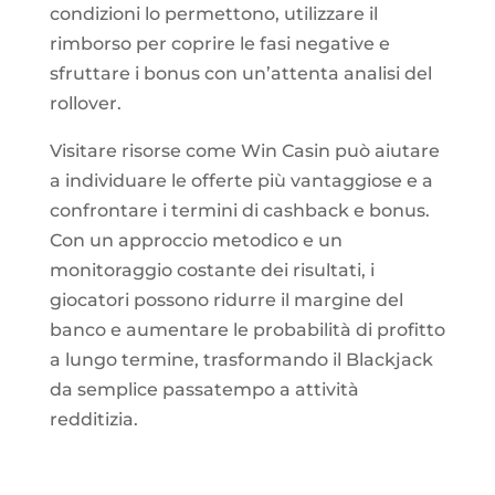
condizioni lo permettono, utilizzare il
rimborso per coprire le fasi negative e
sfruttare i bonus con un’attenta analisi del
rollover.
Visitare risorse come Win Casin può aiutare
a individuare le offerte più vantaggiose e a
confrontare i termini di cashback e bonus.
Con un approccio metodico e un
monitoraggio costante dei risultati, i
giocatori possono ridurre il margine del
banco e aumentare le probabilità di profitto
a lungo termine, trasformando il Blackjack
da semplice passatempo a attività
redditizia.