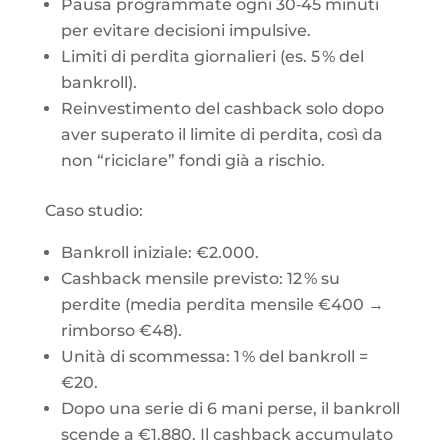
Pausa programmate ogni 30‑45 minuti
per evitare decisioni impulsive.
Limiti di perdita giornalieri (es. 5 % del
bankroll).
Reinvestimento del cashback solo dopo
aver superato il limite di perdita, così da
non “riciclare” fondi già a rischio.
Caso studio:
Bankroll iniziale: €2.000.
Cashback mensile previsto: 12 % su
perdite (media perdita mensile €400 →
rimborso €48).
Unità di scommessa: 1 % del bankroll =
€20.
Dopo una serie di 6 mani perse, il bankroll
scende a €1.880. Il cashback accumulato