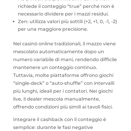
richiede il conteggio “true” perché non è
necessario dividere per i mazzi residui.
Zen: utilizza valori più sottili (+2, +1, 0, -1, -2)
per una maggiore precisione.
Nei casinò online tradizionali, il mazzo viene
mescolato automaticamente dopo un
numero variabile di mani, rendendo difficile
mantenere un conteggio continuo.
Tuttavia, molte piattaforme offrono giochi
“single‑deck” o “auto‑shuffle” con intervalli
più lunghi, ideali per i contatori. Nei giochi
live, il dealer mescola manualmente,
offrendo condizioni più simili ai tavoli fisici.
Integrare il cashback con il conteggio è
semplice: durante le fasi negative