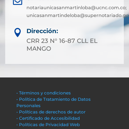

notariaunicasanmartinloba@ucnc.com.co;
unicasanmartindeloba@supernotariado.go
Dirección:

CRR 23 N° 16-87 CLL EL
MANGO
• Términos y condiciones
• Política de Tratamiento de Datos
Personales
• Políticas de derechos de autor
• Certificado de Accesibilidad
• Políticas de Privacidad Web