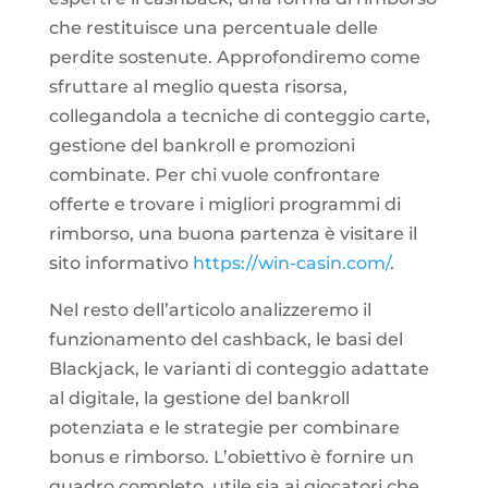
che restituisce una percentuale delle
perdite sostenute. Approfondiremo come
sfruttare al meglio questa risorsa,
collegandola a tecniche di conteggio carte,
gestione del bankroll e promozioni
combinate. Per chi vuole confrontare
offerte e trovare i migliori programmi di
rimborso, una buona partenza è visitare il
sito informativo
https://win-casin.com/
.
Nel resto dell’articolo analizzeremo il
funzionamento del cashback, le basi del
Blackjack, le varianti di conteggio adattate
al digitale, la gestione del bankroll
potenziata e le strategie per combinare
bonus e rimborso. L’obiettivo è fornire un
quadro completo, utile sia ai giocatori che