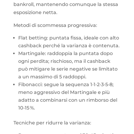
bankroll, mantenendo comunque la stessa
esposizione netta.
Metodi di scommessa progressiva:
Flat betting: puntata fissa, ideale con alto
cashback perché la varianza è contenuta.
Martingale: raddoppia la puntata dopo
ogni perdita; rischioso, ma il cashback
può mitigare le serie negative se limitato
a un massimo di 5 raddoppi.
Fibonacci: segue la sequenza 1‑1‑2‑3‑5‑8;
meno aggressivo del Martingale e più
adatto a combinarsi con un rimborso del
10‑15 %.
Tecniche per ridurre la varianza: