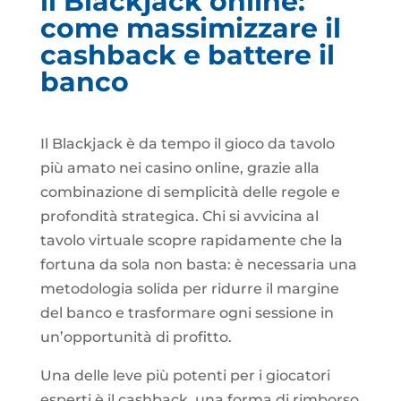
il Blackjack online:
come massimizzare il
cashback e battere il
banco
Il Blackjack è da tempo il gioco da tavolo
più amato nei casino online, grazie alla
combinazione di semplicità delle regole e
profondità strategica. Chi si avvicina al
tavolo virtuale scopre rapidamente che la
fortuna da sola non basta: è necessaria una
metodologia solida per ridurre il margine
del banco e trasformare ogni sessione in
un’opportunità di profitto.
Una delle leve più potenti per i giocatori
esperti è il cashback, una forma di rimborso