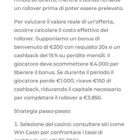
un rollover prima di poter essere prelevato.
Per valutare il valore reale di un’offerta,
occorre calcolare il costo effettivo del
rollover. Supponiamo un bonus di
benvenuto di €200 con requisito 20x e un
cashback del 15 % su perdite mensili. Il
giocatore deve scommettere €4.000 per
liberare il bonus. Se durante il periodo il
giocatore perde €1.000, riceve €150 di
cashback, riducendo il capitale necessario
per completare il rollover a €3.850.
Strategia passo‑passo:
Selezione del casinò: consultare siti come
Win Casin per confrontare i tassi di