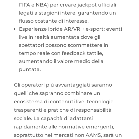
FIFA e NBA) per creare jackpot ufficiali
legati a stagioni intere, garantendo un
flusso costante di interesse.
Esperienze ibride AR/VR + e‑sport: eventi
live in realtà aumentata dove gli
spettatori possono scommettere in
tempo reale con feedback tattile,
aumentando il valore medio della
puntata.
Gli operatori più avvantaggiati saranno
quelli che sapranno combinare un
ecosistema di contenuti live, tecnologie
trasparenti e pratiche di responsabilità
sociale. La capacità di adattarsi
rapidamente alle normative emergenti,
soprattutto nei mercati non AAMS, sarà un