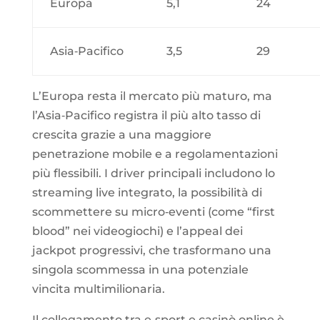
Europa
5,1
24
Asia‑Pacifico
3,5
29
L’Europa resta il mercato più maturo, ma
l’Asia‑Pacifico registra il più alto tasso di
crescita grazie a una maggiore
penetrazione mobile e a regolamentazioni
più flessibili. I driver principali includono lo
streaming live integrato, la possibilità di
scommettere su micro‑eventi (come “first
blood” nei videogiochi) e l’appeal dei
jackpot progressivi, che trasformano una
singola scommessa in una potenziale
vincita multimilionaria.
Il collegamento tra e‑sport e casinò online è