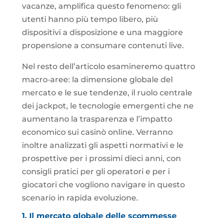
vacanze, amplifica questo fenomeno: gli
utenti hanno più tempo libero, più
dispositivi a disposizione e una maggiore
propensione a consumare contenuti live.
Nel resto dell’articolo esamineremo quattro
macro‑aree: la dimensione globale del
mercato e le sue tendenze, il ruolo centrale
dei jackpot, le tecnologie emergenti che ne
aumentano la trasparenza e l’impatto
economico sui casinò online. Verranno
inoltre analizzati gli aspetti normativi e le
prospettive per i prossimi dieci anni, con
consigli pratici per gli operatori e per i
giocatori che vogliono navigare in questo
scenario in rapida evoluzione.
1. Il mercato globale delle scommesse