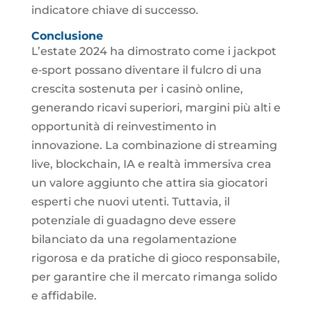
indicatore chiave di successo.
Conclusione
L’estate 2024 ha dimostrato come i jackpot
e‑sport possano diventare il fulcro di una
crescita sostenuta per i casinò online,
generando ricavi superiori, margini più alti e
opportunità di reinvestimento in
innovazione. La combinazione di streaming
live, blockchain, IA e realtà immersiva crea
un valore aggiunto che attira sia giocatori
esperti che nuovi utenti. Tuttavia, il
potenziale di guadagno deve essere
bilanciato da una regolamentazione
rigorosa e da pratiche di gioco responsabile,
per garantire che il mercato rimanga solido
e affidabile.