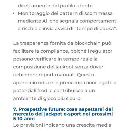
direttamente dal profilo utente.
Monitoraggio dei pattern di scommessa
mediante AI, che segnala comportamenti
a rischio e invia avvisi di “tempo di pausa”.
La trasparenza fornita da blockchain può
facilitare la compliance, poiché i regulator
possono verificare in tempo reale la
composizione del jackpot senza dover
richiedere report manuali. Questo
approccio riduce le preoccupazioni legate a
potenziali frodi e contribuisce a un
ambiente di gioco più sicuro.
7. Prospettive future: cosa aspettarsi dal
mercato dei jackpot e‑sport nei prossimi
5‑10 anni
Le previsioni indicano una crescita media