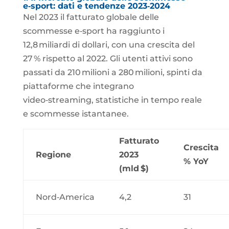
e‑sport: dati e tendenze 2023‑2024
Nel 2023 il fatturato globale delle
scommesse e‑sport ha raggiunto i
12,8 miliardi di dollari, con una crescita del
27 % rispetto al 2022. Gli utenti attivi sono
passati da 210 milioni a 280 milioni, spinti da
piattaforme che integrano
video‑streaming, statistiche in tempo reale
e scommesse istantanee.
Fatturato
Crescita
Regione
2023
% YoY
(mld $)
Nord‑America
4,2
31