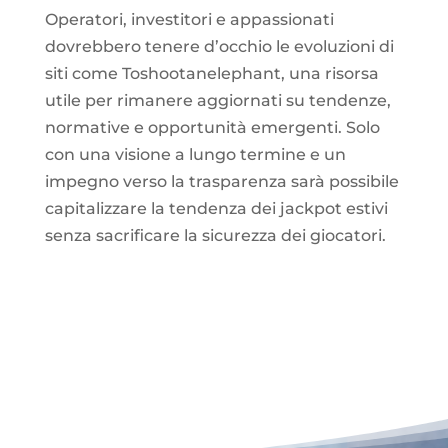
Operatori, investitori e appassionati
dovrebbero tenere d’occhio le evoluzioni di
siti come Toshootanelephant, una risorsa
utile per rimanere aggiornati su tendenze,
normative e opportunità emergenti. Solo
con una visione a lungo termine e un
impegno verso la trasparenza sarà possibile
capitalizzare la tendenza dei jackpot estivi
senza sacrificare la sicurezza dei giocatori.