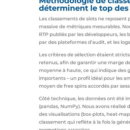
Méthodologie de class
déterminent le top de
Les classements de slots ne reposent p
massive de métriques mesurables. Nous 
RTP publiés par les développeurs, les 
par des plateformes d’audit, et les log
Les critères de sélection étaient strict
retenus, afin de garantir une marge de 
moyenne à haute, ce qui indique des 
importants – un profil idéal pour les
moyen de free spins accordés par sessio
Côté technique, les données ont été i
(pandas, NumPy). Nous avons réalisé de
des visualisations (box‑plots, heat‑maps)
classement qui reflète à la fois la géné
promotions associées.