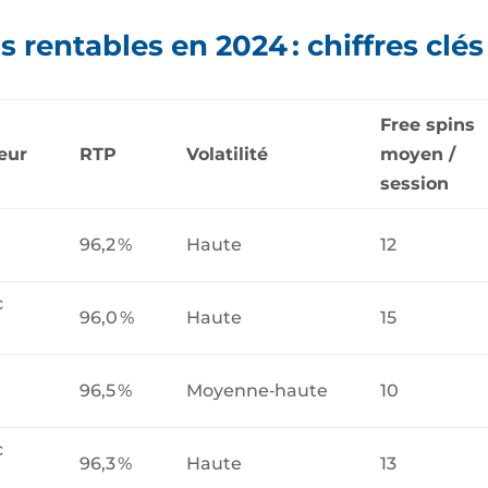
 rentables en 2024 : chiffres clés
Free spins
eur
RTP
Volatilité
moyen /
session
96,2 %
Haute
12
c
96,0 %
Haute
15
96,5 %
Moyenne‑haute
10
c
96,3 %
Haute
13