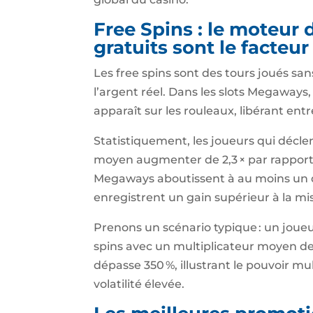
Free Spins : le moteur 
gratuits sont le facteur
Les free spins sont des tours joués sans
l’argent réel. Dans les slots Megaways
apparaît sur les rouleaux, libérant entre
Statistiquement, les joueurs qui décle
moyen augmenter de 2,3 × par rapport 
Megaways aboutissent à au moins un d
enregistrent un gain supérieur à la mi
Prenons un scénario typique : un joue
spins avec un multiplicateur moyen de 3
dépasse 350 %, illustrant le pouvoir mul
volatilité élevée.