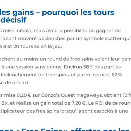
des gains – pourquoi les tours
 décisif
 mise initiale, mais avec la possibilité de gagner de
, ils sont souvent déclenchés par un symbole scatter qui
 8 et 20 tours selon le jeu.
nchent au moins un round de free spins voient leur gai
à une session sans bonus. Environ 38 % des parties
éclenchement de free spins, et parmi ceux‑ci, 62 %
se de départ.
ur mise 0,20 € sur Gonzo’s Quest Megaways, obtient 12 f
 x, et réalise un gain total de 7,20 €. Le ROI de ce rou
tiplicateur des free spins lorsqu’ils sont associés à une