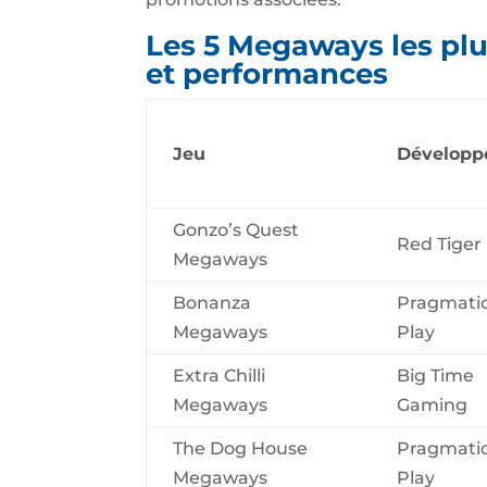
Les 5 Megaways les plus
et performances
Jeu
Développ
Gonzo’s Quest
Red Tiger
Megaways
Bonanza
Pragmati
Megaways
Play
Extra Chilli
Big Time
Megaways
Gaming
The Dog House
Pragmati
Megaways
Play