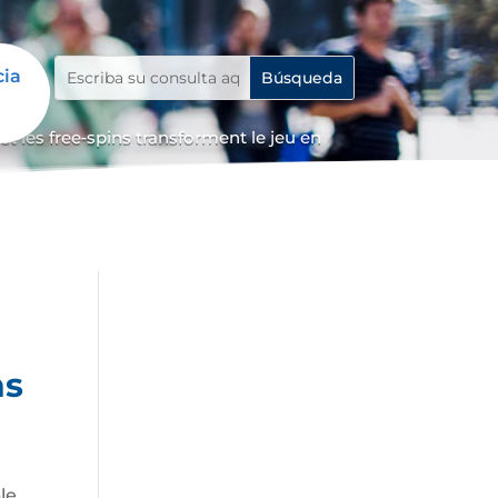
cia
 les free‑spins transforment le jeu en
ns
le