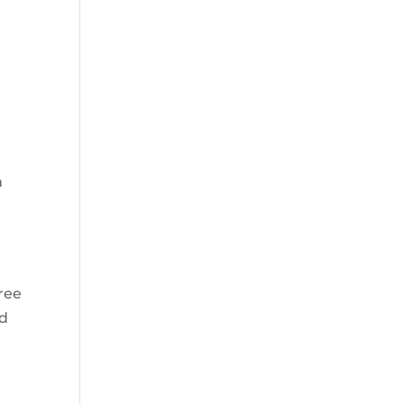
n
ree
nd