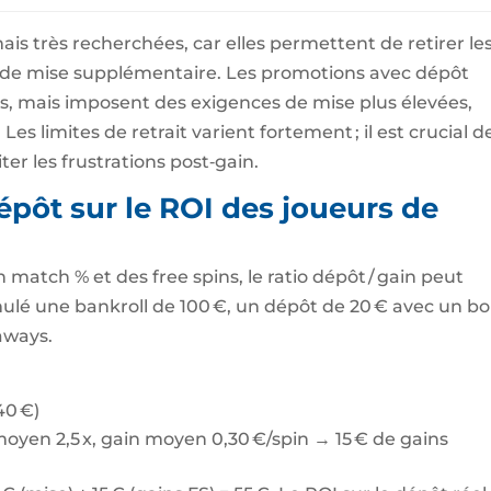
mais très recherchées, car elles permettent de retirer le
 de mise supplémentaire. Les promotions avec dépôt
, mais imposent des exigences de mise plus élevées,
Les limites de retrait varient fortement ; il est crucial d
viter les frustrations post‑gain.
pôt sur le ROI des joueurs de
atch % et des free spins, le ratio dépôt / gain peut
ulé une bankroll de 100 €, un dépôt de 20 € avec un b
aways.
40 €)
 moyen 2,5 x, gain moyen 0,30 €/spin → 15 € de gains