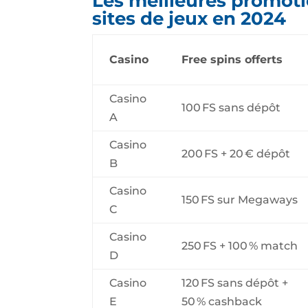
Les meilleures promotio
sites de jeux en 2024
Casino
Free spins offerts
Casino
100 FS sans dépôt
A
Casino
200 FS + 20 € dépôt
B
Casino
150 FS sur Megaways
C
Casino
250 FS + 100 % match
D
Casino
120 FS sans dépôt +
E
50 % cashback