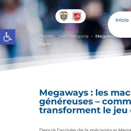
Inicio
Abrir barra de herramientas
Home
Sin categoría
Megaways : les 
9
9
ligne
Megaways : les mach
généreuses – commen
transforment le jeu 
Depuis l’arrivée de la mécanique Mega