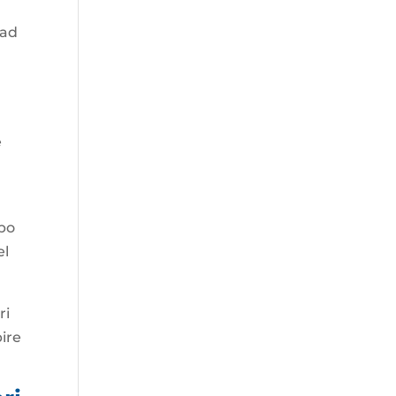
oad
e
opo
el
ri
pire