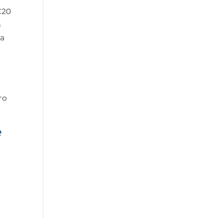
€20
n
ha
ro
e