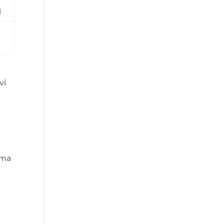
i
i
vi
mma