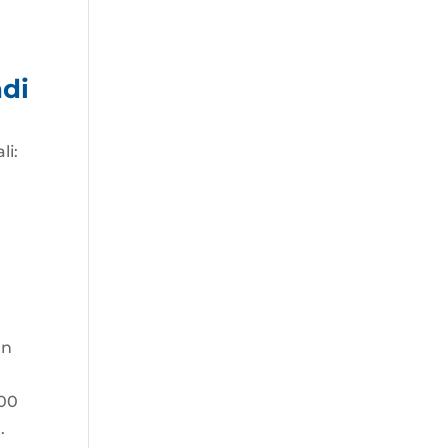
ndi
li:
Un
200
.