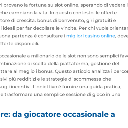
ori provano la fortuna su slot online, sperando di vedere i
 che cambiano la vita. In questo contesto, le offerte
re di crescita: bonus di benvenuto, giri gratuiti e
deali per far decollare le vincite. Per chi vuole orientar
buona partenza è consultare i
migliori casino online
, dov
ferte disponibili.
occasionale a milionario delle slot non sono semplici fav
mbinazione di scelta della piattaforma, gestione del
uttare al meglio i bonus. Questo articolo analizza i perco
sivi più redditizi e le strategie di scommessa che
gli incentivi. L’obiettivo è fornire una guida pratica,
le trasformare una semplice sessione di gioco in una
tore: da giocatore occasionale a