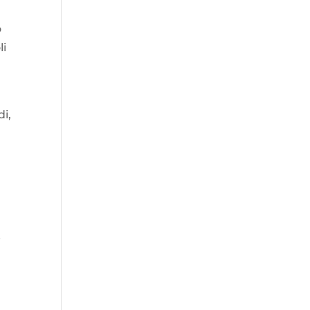
o
li
di,
e