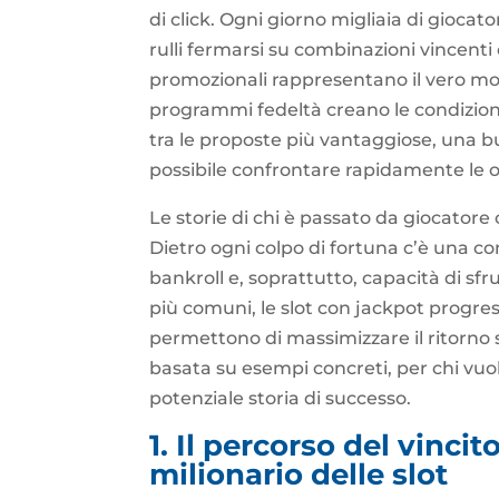
di click. Ogni giorno migliaia di giocat
rulli fermarsi su combinazioni vincenti
promozionali rappresentano il vero moto
programmi fedeltà creano le condizioni i
tra le proposte più vantaggiose, una 
possibile confrontare rapidamente le of
Le storie di chi è passato da giocatore 
Dietro ogni colpo di fortuna c’è una co
bankroll e, soprattutto, capacità di sfr
più comuni, le slot con jackpot progres
permettono di massimizzare il ritorno su
basata su esempi concreti, per chi vuo
potenziale storia di successo.
1. Il percorso del vinci
milionario delle slot