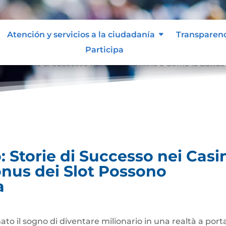
Atención y servicios a la ciudadanía
Transparen
Participa
nario: Storie di Successo nei Casinò Online e Come le Bonu
: Storie di Successo nei Casi
onus dei Slot Possono
a
ato il sogno di diventare milionario in una realtà a port