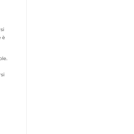
si
e è
ole.
rsi