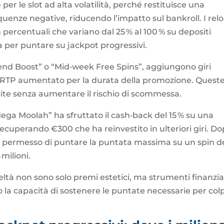
per le slot ad alta volatilità, perché restituisce una
quenze negative, riducendo l’impatto sul bankroll. I rel
n percentuali che variano dal 25 % al 100 % su depositi
à per puntare su jackpot progressivi.
nd Boost” o “Mid‑week Free Spins”, aggiungono giri
on RTP aumentato per la durata della promozione. Quest
ite senza aumentare il rischio di scommessa.
ega Moolah” ha sfruttato il cash‑back del 15 % su una
ecuperando €300 che ha reinvestito in ulteriori giri. D
ha permesso di puntare la puntata massima su un spin d
milioni.
eltà non sono solo premi estetici, ma strumenti finanzia
 la capacità di sostenere le puntate necessarie per col