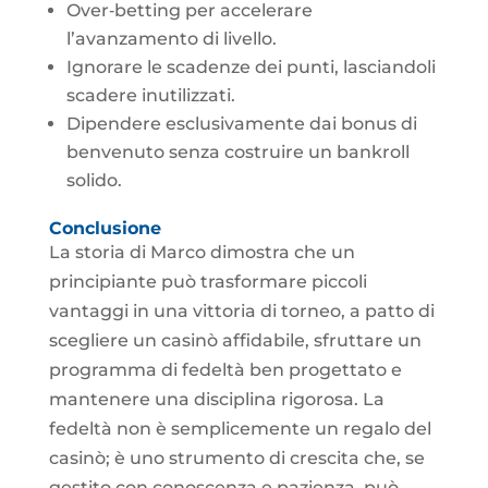
Over‑betting per accelerare
l’avanzamento di livello.
Ignorare le scadenze dei punti, lasciandoli
scadere inutilizzati.
Dipendere esclusivamente dai bonus di
benvenuto senza costruire un bankroll
solido.
Conclusione
La storia di Marco dimostra che un
principiante può trasformare piccoli
vantaggi in una vittoria di torneo, a patto di
scegliere un casinò affidabile, sfruttare un
programma di fedeltà ben progettato e
mantenere una disciplina rigorosa. La
fedeltà non è semplicemente un regalo del
casinò; è uno strumento di crescita che, se
gestito con conoscenza e pazienza, può