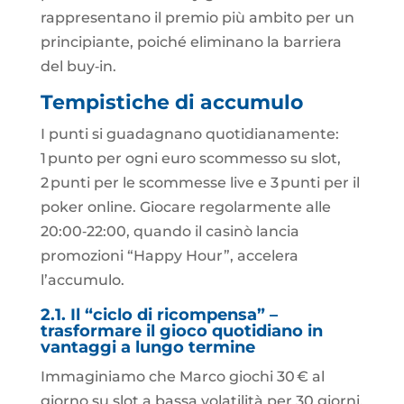
rappresentano il premio più ambito per un
principiante, poiché eliminano la barriera
del buy‑in.
Tempistiche di accumulo
I punti si guadagnano quotidianamente:
1 punto per ogni euro scommesso su slot,
2 punti per le scommesse live e 3 punti per il
poker online. Giocare regolarmente alle
20:00‑22:00, quando il casinò lancia
promozioni “Happy Hour”, accelera
l’accumulo.
2.1. Il “ciclo di ricompensa” –
trasformare il gioco quotidiano in
vantaggi a lungo termine
Immaginiamo che Marco giochi 30 € al
giorno su slot a bassa volatilità per 30 giorni.