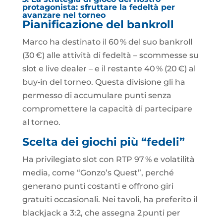
protagonista: sfruttare la fedeltà per
avanzare nel torneo
Pianificazione del bankroll
Marco ha destinato il 60 % del suo bankroll
(30 €) alle attività di fedeltà – scommesse su
slot e live dealer – e il restante 40 % (20 €) al
buy‑in del torneo. Questa divisione gli ha
permesso di accumulare punti senza
compromettere la capacità di partecipare
al torneo.
Scelta dei giochi più “fedeli”
Ha privilegiato slot con RTP 97 % e volatilità
media, come “Gonzo’s Quest”, perché
generano punti costanti e offrono giri
gratuiti occasionali. Nei tavoli, ha preferito il
blackjack a 3:2, che assegna 2 punti per