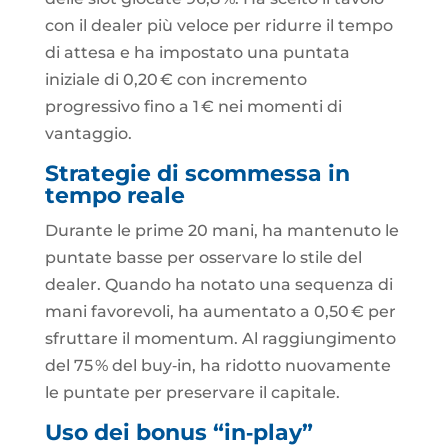
con il dealer più veloce per ridurre il tempo
di attesa e ha impostato una puntata
iniziale di 0,20 € con incremento
progressivo fino a 1 € nei momenti di
vantaggio.
Strategie di scommessa in
tempo reale
Durante le prime 20 mani, ha mantenuto le
puntate basse per osservare lo stile del
dealer. Quando ha notato una sequenza di
mani favorevoli, ha aumentato a 0,50 € per
sfruttare il momentum. Al raggiungimento
del 75 % del buy‑in, ha ridotto nuovamente
le puntate per preservare il capitale.
Uso dei bonus “in‑play”