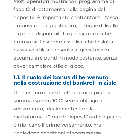
Molti operatori mostrano il programma di
fedeltà direttamente nella pagina del
deposito. È importante confrontare il tasso
di conversione punti‑euro, le soglie di livello
e i premi disponibili. Un programma che
premia sia le scommesse live che le slot a
bassa volatilità consente al giocatore di
accumulare punti in modo costante, senza
dover cambiare stile di gioco.
1.1. Il ruolo dei bonus di benvenuto
nella costruzione del bankroll iniziale
I bonus “no deposit” offrono una piccola
somma (spesso 10 €) senza obbligo di
versamento, ideale per testare la
piattaforma. I “match deposit” raddoppiano
o triplicano il primo versamento, ma
richiedono condizioni di scommessa