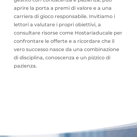
aprire la porta a premi di valore e a una
carriera di gioco responsabile. Invitiamo i
lettori a valutare i propri obiettivi, a
consultare risorse come Hostariaducale per
confrontare le offerte e a ricordare che il
vero successo nasce da una combinazione
di disciplina, conoscenza e un pizzico di
pazienza.