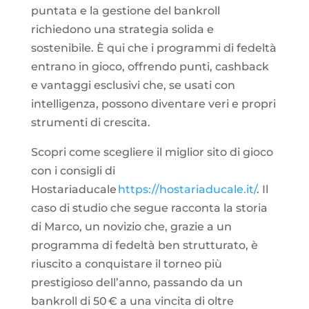
puntata e la gestione del bankroll
richiedono una strategia solida e
sostenibile. È qui che i programmi di fedeltà
entrano in gioco, offrendo punti, cashback
e vantaggi esclusivi che, se usati con
intelligenza, possono diventare veri e propri
strumenti di crescita.
Scopri come scegliere il miglior sito di gioco
con i consigli di
Hostariaducale
https://hostariaducale.it/
. Il
caso di studio che segue racconta la storia
di Marco, un novizio che, grazie a un
programma di fedeltà ben strutturato, è
riuscito a conquistare il torneo più
prestigioso dell’anno, passando da un
bankroll di 50 € a una vincita di oltre