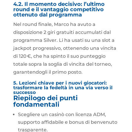
4.2. Il momento decisivo: l’ultimo
round e il vantaggio competitivo
ottenuto dal programma
Nel round finale, Marco ha avuto a
disposizione 2 giri gratuiti accumulati dal
programma Silver. Li ha usati su una slot a
jackpot progressivo, ottenendo una vincita
di 120 €, che ha spinto il suo punteggio
totale sopra la soglia di vincita del torneo,
garantendogli il primo posto.
5. Lezioni chiave per i nuovi giocatori:
trasformare la fedeltà in una via verso il
successo
Riepilogo dei punti
fondamentali
Scegliere un casinò con licenza ADM,
supporto affidabile e bonus di benvenuto
trasparente.