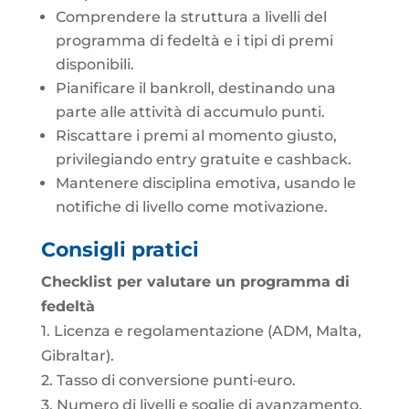
Comprendere la struttura a livelli del
programma di fedeltà e i tipi di premi
disponibili.
Pianificare il bankroll, destinando una
parte alle attività di accumulo punti.
Riscattare i premi al momento giusto,
privilegiando entry gratuite e cashback.
Mantenere disciplina emotiva, usando le
notifiche di livello come motivazione.
Consigli pratici
Checklist per valutare un programma di
fedeltà
1. Licenza e regolamentazione (ADM, Malta,
Gibraltar).
2. Tasso di conversione punti‑euro.
3. Numero di livelli e soglie di avanzamento.