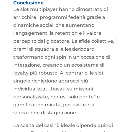
Conclusione
Le slot multiplayer hanno dimostrato di
arricchire i programmi fedeltà grazie a
dinamiche sociali che aumentano
l’engagement, la retention e il valore
percepito dal giocatore. Le sfide collettive, i
premi di squadra e le leaderboard
trasformano ogni spin in un’occasione di
interazione, creando un ecosistema di
loyalty più robusto. Al contrario, le slot
singole richiedono approcci più
individualizzati, basati su missioni
personalizzate, bonus “solo per te” e
gamification mirata, per evitare la
sensazione di stagnazione.
La scelta del casinò ideale dipende quindi