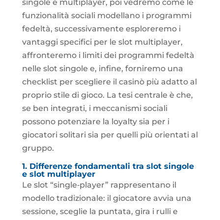
singole e multiplayer, poi vedremo come le
funzionalità sociali modellano i programmi
fedeltà, successivamente esploreremo i
vantaggi specifici per le slot multiplayer,
affronteremo i limiti dei programmi fedeltà
nelle slot singole e, infine, forniremo una
checklist per scegliere il casinò più adatto al
proprio stile di gioco. La tesi centrale è che,
se ben integrati, i meccanismi sociali
possono potenziare la loyalty sia per i
giocatori solitari sia per quelli più orientati al
gruppo.
1. Differenze fondamentali tra slot singole
e slot multiplayer
Le slot “single‑player” rappresentano il
modello tradizionale: il giocatore avvia una
sessione, sceglie la puntata, gira i rulli e