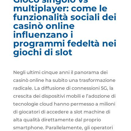
multiplayer: come le
funzionalità sociali dei
casinò online
influenzano i
programmi fedeltà nei
giochi di slot
Negli ultimi cinque anni il panorama dei
casinò online ha subito una trasformazione
radicale. La diffusione di connessioni 5G, la
crescita dei dispositivi mobili e l’adozione di
tecnologie cloud hanno permesso a milioni
di giocatori di accedere a slot machine di
alta qualità direttamente dal proprio
smartphone. Parallelamente, gli operatori