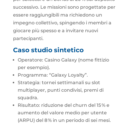
successivo. Le missioni sono progettate per
essere raggiungibili ma richiedono un
impegno collettivo, spingendo i membri a
giocare più spesso e a invitare nuovi
partecipanti.
Caso studio sintetico
Operatore: Casino Galaxy (nome fittizio
per esempio).
Programma: “Galaxy Loyalty”.
Strategia: tornei settimanali su slot
multiplayer, punti condivisi, premi di
squadra.
Risultato: riduzione del churn del 15 % e
aumento del valore medio per utente
(ARPU) del 8 % in un periodo di sei mesi.