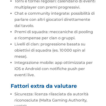
Torni e tornei regolari: calendario di eventi
multiplayer con premi progressivi.
Chat e community integrate: possibilità di
parlare con altri giocatori direttamente
dal tavolo.
Premi di squadra: meccaniche di pooling
e ricompense per clan o gruppi.
Livelli di clan: progressione basata su
obiettivi di squadra (es. 10 000 spin al
mese).
Integrazione mobile: app ottimizzata per
iOS e Android con notifiche push per
eventi live.
Fattori extra da valutare
Sicurezza: licenza rilasciata da autorità
riconosciute (Malta Gaming Authority,