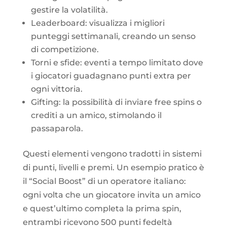
gestire la volatilità.
Leaderboard: visualizza i migliori
punteggi settimanali, creando un senso
di competizione.
Torni e sfide: eventi a tempo limitato dove
i giocatori guadagnano punti extra per
ogni vittoria.
Gifting: la possibilità di inviare free spins o
crediti a un amico, stimolando il
passaparola.
Questi elementi vengono tradotti in sistemi
di punti, livelli e premi. Un esempio pratico è
il “Social Boost” di un operatore italiano:
ogni volta che un giocatore invita un amico
e quest’ultimo completa la prima spin,
entrambi ricevono 500 punti fedeltà