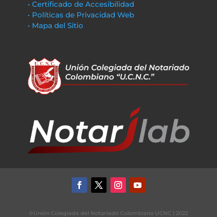
• Certificado de Accesibilidad
• Políticas de Privacidad Web
• Mapa del Sitio
©Unión Colegiada del Notariado Colombiano UCNC | 2022