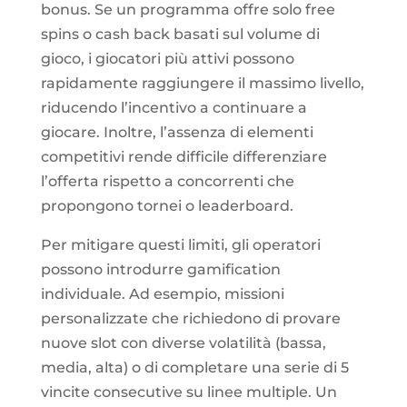
bonus. Se un programma offre solo free
spins o cash back basati sul volume di
gioco, i giocatori più attivi possono
rapidamente raggiungere il massimo livello,
riducendo l’incentivo a continuare a
giocare. Inoltre, l’assenza di elementi
competitivi rende difficile differenziare
l’offerta rispetto a concorrenti che
propongono tornei o leaderboard.
Per mitigare questi limiti, gli operatori
possono introdurre gamification
individuale. Ad esempio, missioni
personalizzate che richiedono di provare
nuove slot con diverse volatilità (bassa,
media, alta) o di completare una serie di 5
vincite consecutive su linee multiple. Un