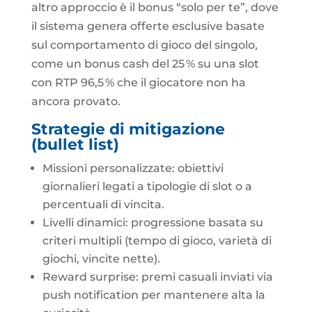
altro approccio è il bonus “solo per te”, dove
il sistema genera offerte esclusive basate
sul comportamento di gioco del singolo,
come un bonus cash del 25 % su una slot
con RTP 96,5 % che il giocatore non ha
ancora provato.
Strategie di mitigazione
(bullet list)
Missioni personalizzate: obiettivi
giornalieri legati a tipologie di slot o a
percentuali di vincita.
Livelli dinamici: progressione basata su
criteri multipli (tempo di gioco, varietà di
giochi, vincite nette).
Reward surprise: premi casuali inviati via
push notification per mantenere alta la