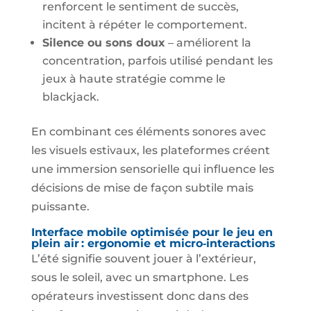
renforcent le sentiment de succès,
incitent à répéter le comportement.
Silence ou sons doux
– améliorent la
concentration, parfois utilisé pendant les
jeux à haute stratégie comme le
blackjack.
En combinant ces éléments sonores avec
les visuels estivaux, les plateformes créent
une immersion sensorielle qui influence les
décisions de mise de façon subtile mais
puissante.
Interface mobile optimisée pour le jeu en
plein air : ergonomie et micro‑interactions
L’été signifie souvent jouer à l’extérieur,
sous le soleil, avec un smartphone. Les
opérateurs investissent donc dans des