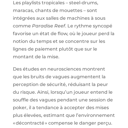
Les playlists tropicales – steel‑drums,
maracas, chants de mouettes – sont
intégrées aux salles de machines à sous
comme
Paradise Reef
. Le rythme syncopé
favorise un état de flow, où le joueur perd la
notion du temps et se concentre sur les
lignes de paiement plutôt que sur le
montant de la mise.
Des études en neurosciences montrent
que les bruits de vagues augmentent la
perception de sécurité, réduisant la peur
du risque. Ainsi, lorsqu’un joueur entend le
souffle des vagues pendant une session de
poker, il a tendance à accepter des mises
plus élevées, estimant que l’environnement
« décontracté » compense le danger perçu.