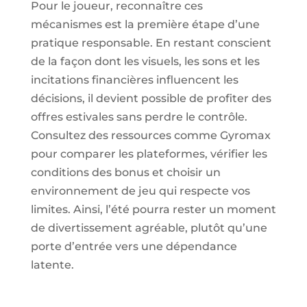
Pour le joueur, reconnaître ces
mécanismes est la première étape d’une
pratique responsable. En restant conscient
de la façon dont les visuels, les sons et les
incitations financières influencent les
décisions, il devient possible de profiter des
offres estivales sans perdre le contrôle.
Consultez des ressources comme Gyromax
pour comparer les plateformes, vérifier les
conditions des bonus et choisir un
environnement de jeu qui respecte vos
limites. Ainsi, l’été pourra rester un moment
de divertissement agréable, plutôt qu’une
porte d’entrée vers une dépendance
latente.