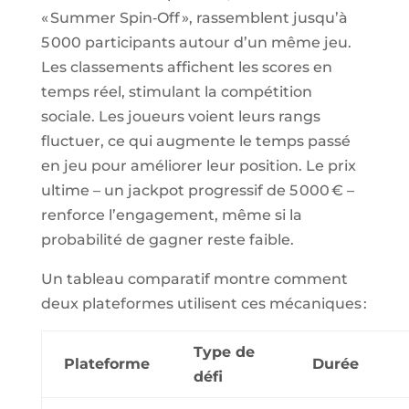
« Summer Spin‑Off », rassemblent jusqu’à
5 000 participants autour d’un même jeu.
Les classements affichent les scores en
temps réel, stimulant la compétition
sociale. Les joueurs voient leurs rangs
fluctuer, ce qui augmente le temps passé
en jeu pour améliorer leur position. Le prix
ultime – un jackpot progressif de 5 000 € –
renforce l’engagement, même si la
probabilité de gagner reste faible.
Un tableau comparatif montre comment
deux plateformes utilisent ces mécaniques :
Type de
Plateforme
Durée
défi