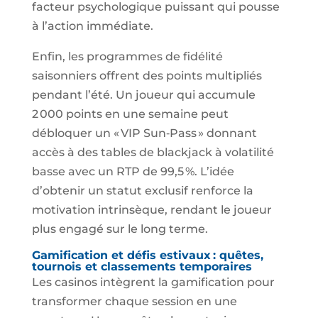
facteur psychologique puissant qui pousse
à l’action immédiate.
Enfin, les programmes de fidélité
saisonniers offrent des points multipliés
pendant l’été. Un joueur qui accumule
2 000 points en une semaine peut
débloquer un « VIP Sun‑Pass » donnant
accès à des tables de blackjack à volatilité
basse avec un RTP de 99,5 %. L’idée
d’obtenir un statut exclusif renforce la
motivation intrinsèque, rendant le joueur
plus engagé sur le long terme.
Gamification et défis estivaux : quêtes,
tournois et classements temporaires
Les casinos intègrent la gamification pour
transformer chaque session en une