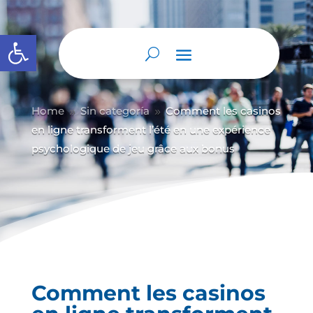
Abrir barra de herramientas
Home
Sin categoría
Comment les casinos
9
9
en ligne transforment l’été en une expérience
psychologique de jeu grâce aux bonus
Comment les casinos