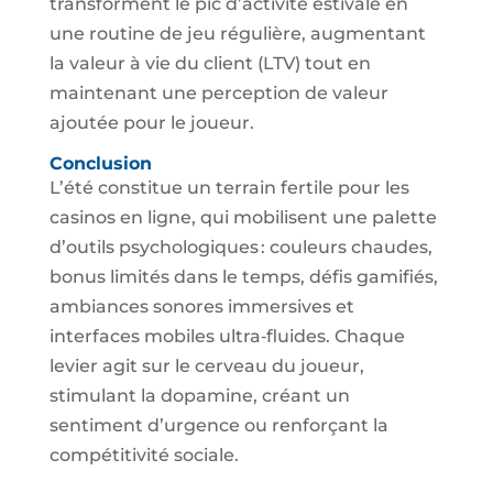
transforment le pic d’activité estivale en
une routine de jeu régulière, augmentant
la valeur à vie du client (LTV) tout en
maintenant une perception de valeur
ajoutée pour le joueur.
Conclusion
L’été constitue un terrain fertile pour les
casinos en ligne, qui mobilisent une palette
d’outils psychologiques : couleurs chaudes,
bonus limités dans le temps, défis gamifiés,
ambiances sonores immersives et
interfaces mobiles ultra‑fluides. Chaque
levier agit sur le cerveau du joueur,
stimulant la dopamine, créant un
sentiment d’urgence ou renforçant la
compétitivité sociale.