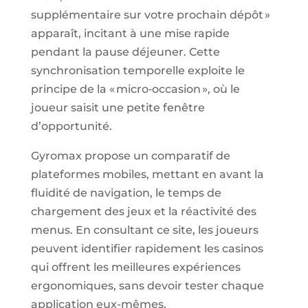
supplémentaire sur votre prochain dépôt »
apparaît, incitant à une mise rapide
pendant la pause déjeuner. Cette
synchronisation temporelle exploite le
principe de la « micro‑occasion », où le
joueur saisit une petite fenêtre
d’opportunité.
Gyromax propose un comparatif de
plateformes mobiles, mettant en avant la
fluidité de navigation, le temps de
chargement des jeux et la réactivité des
menus. En consultant ce site, les joueurs
peuvent identifier rapidement les casinos
qui offrent les meilleures expériences
ergonomiques, sans devoir tester chaque
application eux-mêmes.