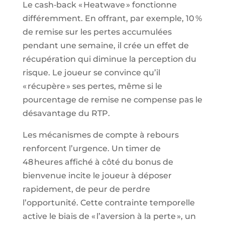
Le cash‑back « Heatwave » fonctionne
différemment. En offrant, par exemple, 10 %
de remise sur les pertes accumulées
pendant une semaine, il crée un effet de
récupération qui diminue la perception du
risque. Le joueur se convince qu’il
« récupère » ses pertes, même si le
pourcentage de remise ne compense pas le
désavantage du RTP.
Les mécanismes de compte à rebours
renforcent l’urgence. Un timer de
48 heures affiché à côté du bonus de
bienvenue incite le joueur à déposer
rapidement, de peur de perdre
l’opportunité. Cette contrainte temporelle
active le biais de « l’aversion à la perte », un