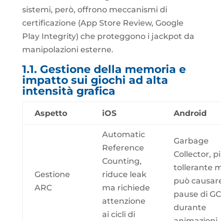
sistemi, però, offrono meccanismi di
certificazione (App Store Review, Google
Play Integrity) che proteggono i jackpot da
manipolazioni esterne.
1.1. Gestione della memoria e
impatto sui giochi ad alta
intensità grafica
Aspetto
iOS
Android
Automatic
Garbage
Reference
Collector, p
Counting,
tollerante 
Gestione
riduce leak
può causar
ARC
ma richiede
pause di GC
attenzione
durante
ai cicli di
animazioni.