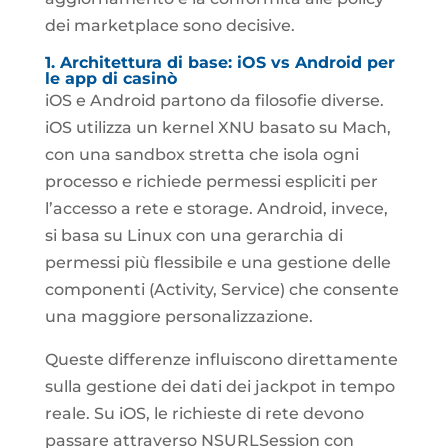
dei marketplace sono decisive.
1. Architettura di base: iOS vs Android per
le app di casinò
iOS e Android partono da filosofie diverse.
iOS utilizza un kernel XNU basato su Mach,
con una sandbox stretta che isola ogni
processo e richiede permessi espliciti per
l’accesso a rete e storage. Android, invece,
si basa su Linux con una gerarchia di
permessi più flessibile e una gestione delle
componenti (Activity, Service) che consente
una maggiore personalizzazione.
Queste differenze influiscono direttamente
sulla gestione dei dati dei jackpot in tempo
reale. Su iOS, le richieste di rete devono
passare attraverso NSURLSession con