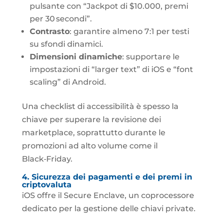
pulsante con “Jackpot di $10.000, premi
per 30 secondi”.
Contrasto
: garantire almeno 7:1 per testi
su sfondi dinamici.
Dimensioni dinamiche
: supportare le
impostazioni di “larger text” di iOS e “font
scaling” di Android.
Una checklist di accessibilità è spesso la
chiave per superare la revisione dei
marketplace, soprattutto durante le
promozioni ad alto volume come il
Black‑Friday.
4. Sicurezza dei pagamenti e dei premi in
criptovaluta
iOS offre il Secure Enclave, un coprocessore
dedicato per la gestione delle chiavi private.