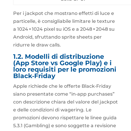
Per i jackpot che mostrano effetti di luce e
particelle, è consigliabile limitare le texture
a 1024 × 1024 pixel su iOS e a 2048 × 2048 su
Android, sfruttando sprite sheets per
ridurre le draw calls.
1.2. Modelli di distribuzione
(App Store vs Google Play) e i
loro requisiti per le promozioni
Black‑Friday
Apple richiede che le offerte Black‑Friday
siano presentate come “in‑app purchases”
con descrizione chiara del valore del jackpot
e delle condizioni di wagering. Le
promozioni devono rispettare le linee guida
5.3.1 (Gambling) e sono soggette a revisione