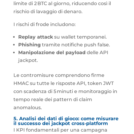
limite di 2 BTC al giorno, riducendo così il
rischio di lavaggio di denaro.
I rischi di frode includono:
Replay attack
su wallet temporanei.
Phishing
tramite notifiche push false.
Manipolazione del payload
delle API
jackpot.
Le contromisure comprendono firme
HMAC su tutte le risposte API, token JWT
con scadenza di 5 minuti e monitoraggio in
tempo reale dei pattern di claim
anomalous.
5. Analisi dei dati di gioco: come misurare
il successo dei jackpot cross‑platform
I KPI fondamentali per una campagna