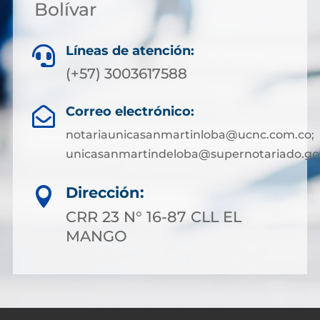
Bolívar
Líneas de atención:

(+57) 3003617588
Correo electrónico:

notariaunicasanmartinloba@ucnc.com.co;
unicasanmartindeloba@supernotariado.go
Dirección:

CRR 23 N° 16-87 CLL EL
MANGO