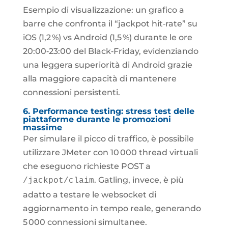
Esempio di visualizzazione: un grafico a
barre che confronta il “jackpot hit‑rate” su
iOS (1,2 %) vs Android (1,5 %) durante le ore
20:00‑23:00 del Black‑Friday, evidenziando
una leggera superiorità di Android grazie
alla maggiore capacità di mantenere
connessioni persistenti.
6. Performance testing: stress test delle
piattaforme durante le promozioni
massime
Per simulare il picco di traffico, è possibile
utilizzare JMeter con 10 000 thread virtuali
che eseguono richieste POST a
. Gatling, invece, è più
/jackpot/claim
adatto a testare le websocket di
aggiornamento in tempo reale, generando
5 000 connessioni simultanee.