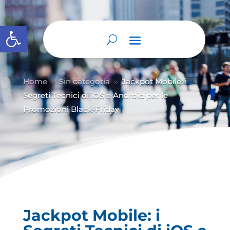
Abrir barra de herramientas
Home
Sin categoría
Jackpot Mobile: i
9
9
Segreti Tecnici di iOS e Android per le
Promozioni Black‑Friday
Jackpot Mobile: i