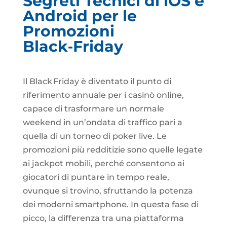
Segreti Tecnici di iOS e
Android per le
Promozioni
Black‑Friday
Il Black Friday è diventato il punto di
riferimento annuale per i casinò online,
capace di trasformare un normale
weekend in un’ondata di traffico pari a
quella di un torneo di poker live. Le
promozioni più redditizie sono quelle legate
ai jackpot mobili, perché consentono ai
giocatori di puntare in tempo reale,
ovunque si trovino, sfruttando la potenza
dei moderni smartphone. In questa fase di
picco, la differenza tra una piattaforma