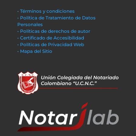
• Términos y condiciones
• Política de Tratamiento de Datos
Personales
• Políticas de derechos de autor
• Certificado de Accesibilidad
• Políticas de Privacidad Web
• Mapa del Sitio