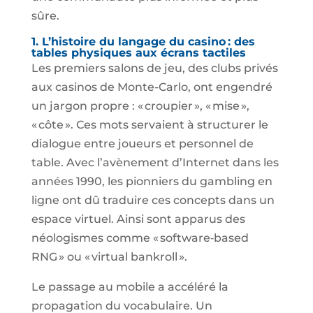
sûre.
1. L’histoire du langage du casino : des
tables physiques aux écrans tactiles
Les premiers salons de jeu, des clubs privés
aux casinos de Monte-Carlo, ont engendré
un jargon propre : « croupier », « mise »,
« côte ». Ces mots servaient à structurer le
dialogue entre joueurs et personnel de
table. Avec l’avènement d’Internet dans les
années 1990, les pionniers du gambling en
ligne ont dû traduire ces concepts dans un
espace virtuel. Ainsi sont apparus des
néologismes comme « software‑based
RNG » ou « virtual bankroll ».
Le passage au mobile a accéléré la
propagation du vocabulaire. Un