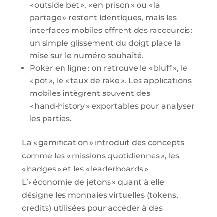
« outside bet », « en prison » ou « la
partage » restent identiques, mais les
interfaces mobiles offrent des raccourcis :
un simple glissement du doigt place la
mise sur le numéro souhaité.
Poker en ligne : on retrouve le « bluff », le
« pot », le « taux de rake ». Les applications
mobiles intègrent souvent des
« hand‑history » exportables pour analyser
les parties.
La « gamification » introduit des concepts
comme les « missions quotidiennes », les
« badges » et les « leaderboards ».
L’« économie de jetons » quant à elle
désigne les monnaies virtuelles (tokens,
credits) utilisées pour accéder à des