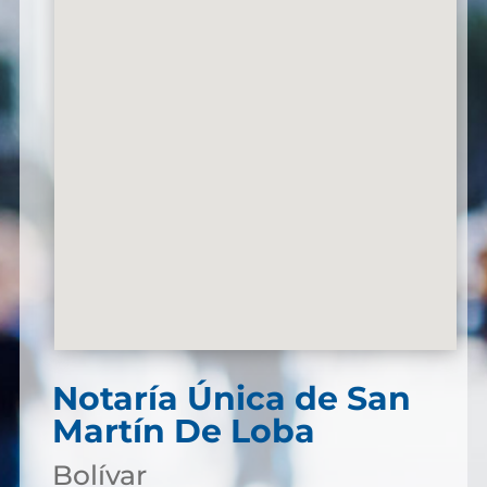
Notaría Única de San
Martín De Loba
Bolívar