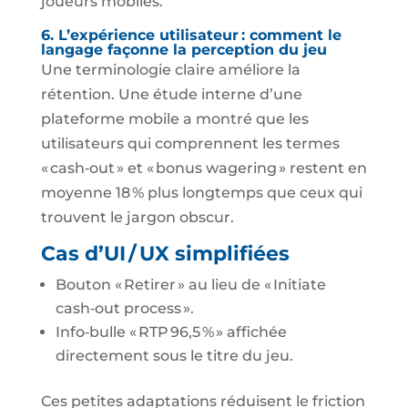
joueurs mobiles.
6. L’expérience utilisateur : comment le
langage façonne la perception du jeu
Une terminologie claire améliore la
rétention. Une étude interne d’une
plateforme mobile a montré que les
utilisateurs qui comprennent les termes
« cash‑out » et « bonus wagering » restent en
moyenne 18 % plus longtemps que ceux qui
trouvent le jargon obscur.
Cas d’UI / UX simplifiées
Bouton « Retirer » au lieu de « Initiate
cash‑out process ».
Info‑bulle « RTP 96,5 % » affichée
directement sous le titre du jeu.
Ces petites adaptations réduisent le friction