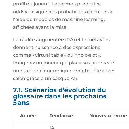
profil du joueur. Le terme « predictive
odds » désigne des probabilités calculées à
l’aide de modèles de machine learning,
affichées avant la mise.
La réalité augmentée (RA) et le métavers
donnent naissance à des expressions
comme « virtual table » ou « holo‑slot ».
Imaginez un joueur qui place ses jetons sur
une table holographique projetée dans son
salon grâce à un casque AR.
7.1. Scénarios d’évolution du
glossaire dans les prochains
5 ans
Année
Tendance
Nouveau terme
IA