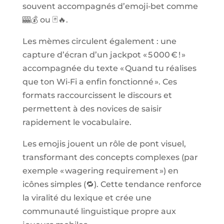
souvent accompagnés d’emoji‑bet comme
🎰💰 ou 🃏🔥.
Les mèmes circulent également : une
capture d’écran d’un jackpot « 5 000 € ! »
accompagnée du texte « Quand tu réalises
que ton Wi‑Fi a enfin fonctionné ». Ces
formats raccourcissent le discours et
permettent à des novices de saisir
rapidement le vocabulaire.
Les emojis jouent un rôle de pont visuel,
transformant des concepts complexes (par
exemple « wagering requirement ») en
icônes simples (🔁). Cette tendance renforce
la viralité du lexique et crée une
communauté linguistique propre aux