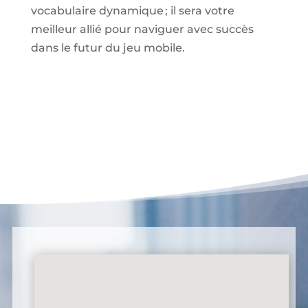
vocabulaire dynamique ; il sera votre
meilleur allié pour naviguer avec succès
dans le futur du jeu mobile.