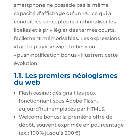
smartphone ne possède pas la même
capacité d’affichage qu’un PC, ce qui a
conduit les concepteurs à rationaliser les
libellés et à privilégier des termes courts,
facilement mémorisables. Les expressions
« tap‑to‑play », « swipe‑to‑bet » ou
« push‑notification bonus » illustrent cette
évolution.
1.1. Les premiers néologismes
du web
Flash casino : désignait les jeux
fonctionnant sous Adobe Flash,
aujourd’hui remplacés par HTML5.
Welcome bonus : la première offre de
dépôt, souvent exprimée en pourcentage
(ex. : 100 % jusqu’à 200 €).