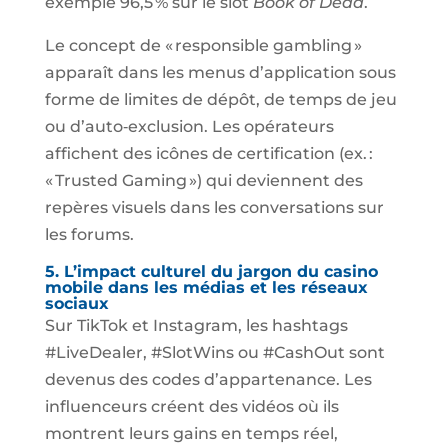
exemple 96,5 % sur le slot
Book of Dead
.
Le concept de « responsible gambling »
apparaît dans les menus d’application sous
forme de limites de dépôt, de temps de jeu
ou d’auto‑exclusion. Les opérateurs
affichent des icônes de certification (ex. :
« Trusted Gaming ») qui deviennent des
repères visuels dans les conversations sur
les forums.
5. L’impact culturel du jargon du casino
mobile dans les médias et les réseaux
sociaux
Sur TikTok et Instagram, les hashtags
#LiveDealer, #SlotWins ou #CashOut sont
devenus des codes d’appartenance. Les
influenceurs créent des vidéos où ils
montrent leurs gains en temps réel,