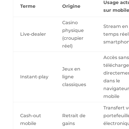
Usage act
Terme
Origine
sur mobil
Casino
Stream en
physique
Live‑dealer
temps réel
(croupier
smartpho
réel)
Accès sans
télécharg
Jeux en
directeme
Instant‑play
ligne
dans le
classiques
navigateu
mobile
Transfert v
Cash‑out
Retrait de
portefeuill
mobile
gains
électroniq