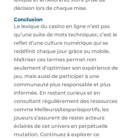
décision lors de chaque mise.
Conclusion
Le lexique du casino en ligne n’est pas
qu’une suite de mots techniques ; c’est le
reflet d’une culture numérique qui se
redéfinit chaque jour grâce au mobile.
Maîtriser ces termes permet non
seulement d’optimiser son expérience de
jeu, mais aussi de participer à une
communauté plus responsable et plus
informée. En restant curieux et en
consultant régulièrement des ressources
comme Meilleurssitesparissportifs, les
joueurs s’assurent de rester acteurs
éclairés de cet univers en perpétuelle
mutation. Continuez à explorer ce