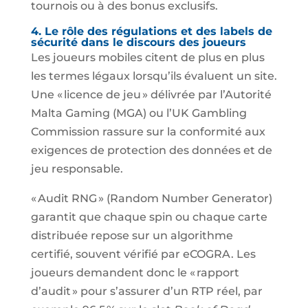
tournois ou à des bonus exclusifs.
4. Le rôle des régulations et des labels de
sécurité dans le discours des joueurs
Les joueurs mobiles citent de plus en plus
les termes légaux lorsqu’ils évaluent un site.
Une « licence de jeu » délivrée par l’Autorité
Malta Gaming (MGA) ou l’UK Gambling
Commission rassure sur la conformité aux
exigences de protection des données et de
jeu responsable.
« Audit RNG » (Random Number Generator)
garantit que chaque spin ou chaque carte
distribuée repose sur un algorithme
certifié, souvent vérifié par eCOGRA. Les
joueurs demandent donc le « rapport
d’audit » pour s’assurer d’un RTP réel, par