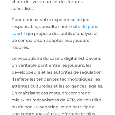
chats de livestream et des forums
spécialisés.
Pour enrichir votre expérience de jeu
responsable, consultez notre
site de paris
sportif
qui propose des outils d’analyse et
de comparaison adaptés aux joueurs
mobiles.
Le vocabulaire du casino digital est devenu
un véritable pont entre les joueurs, les
développeurs et les autorités de régulation.
Il reflète les tendances technologiques, les
attentes culturelles et les exigences légales.
En maîtrisant ces mots, on comprend
mieux les mécanismes de RTP, de volatilité
ou de bonus wagering, et on participe à
une communauté plus informée et plus