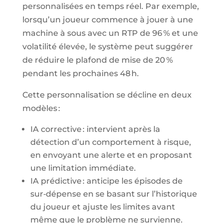
personnalisées en temps réel. Par exemple,
lorsqu’un joueur commence à jouer à une
machine à sous avec un RTP de 96 % et une
volatilité élevée, le système peut suggérer
de réduire le plafond de mise de 20 %
pendant les prochaines 48 h.
Cette personnalisation se décline en deux
modèles :
IA corrective : intervient après la
détection d’un comportement à risque,
en envoyant une alerte et en proposant
une limitation immédiate.
IA prédictive : anticipe les épisodes de
sur‑dépense en se basant sur l’historique
du joueur et ajuste les limites avant
même que le problème ne survienne.