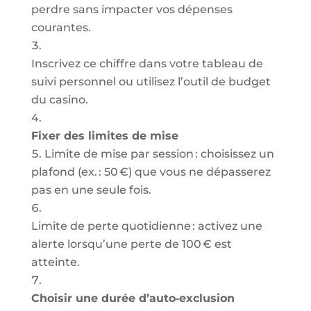
perdre sans impacter vos dépenses
courantes.
Inscrivez ce chiffre dans votre tableau de
suivi personnel ou utilisez l’outil de budget
du casino.
Fixer des limites de mise
Limite de mise par session : choisissez un
plafond (ex. : 50 €) que vous ne dépasserez
pas en une seule fois.
Limite de perte quotidienne : activez une
alerte lorsqu’une perte de 100 € est
atteinte.
Choisir une durée d’auto‑exclusion