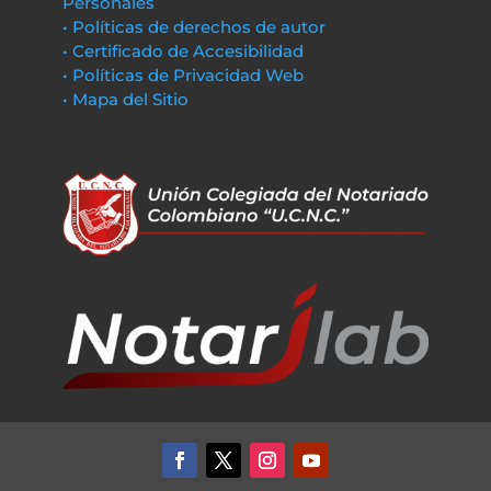
Personales
• Políticas de derechos de autor
• Certificado de Accesibilidad
• Políticas de Privacidad Web
• Mapa del Sitio