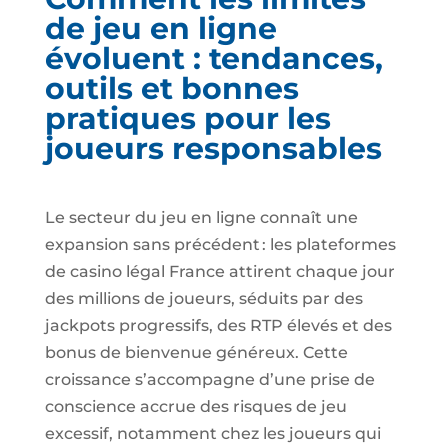
de jeu en ligne
évoluent : tendances,
outils et bonnes
pratiques pour les
joueurs responsables
Le secteur du jeu en ligne connaît une
expansion sans précédent : les plateformes
de casino légal France attirent chaque jour
des millions de joueurs, séduits par des
jackpots progressifs, des RTP élevés et des
bonus de bienvenue généreux. Cette
croissance s’accompagne d’une prise de
conscience accrue des risques de jeu
excessif, notamment chez les joueurs qui