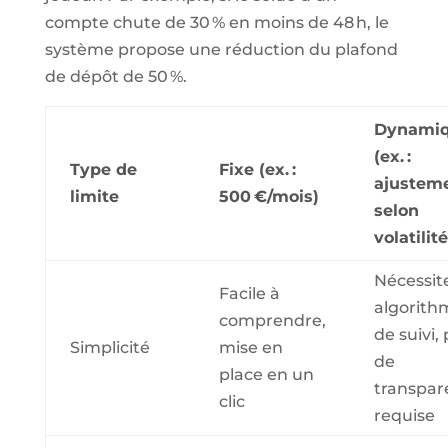
compte chute de 30 % en moins de 48 h, le
système propose une réduction du plafond
de dépôt de 50 %.
Dynami
(ex. :
Type de
Fixe (ex. :
ajustem
limite
500 €/mois)
selon
volatilité
Nécessit
Facile à
algorith
comprendre,
de suivi, 
Simplicité
mise en
de
place en un
transpar
clic
requise