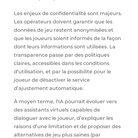
Les enjeux de confidentialité sont majeurs.
Les opérateurs doivent garantir que les
données de jeu restent anonymisées et
que les joueurs soient informés de la façon
dont leurs informations sont utilisées. La
transparence passe par des politiques
claires, accessibles dans les conditions
d’utilisation, et par la possibilité pour le
joueur de désactiver le service
d’ajustement automatique.
À moyen terme, l’IA pourrait évoluer vers
des assistants virtuels capables de
dialoguer avec le joueur, d’expliquer les
raisons d’une limitation et de proposer des
alternatives de jeu plus saines (par