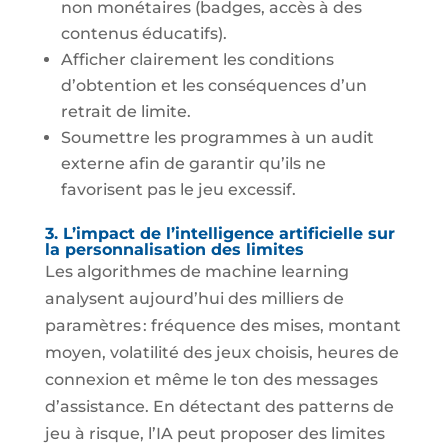
non monétaires (badges, accès à des
contenus éducatifs).
Afficher clairement les conditions
d’obtention et les conséquences d’un
retrait de limite.
Soumettre les programmes à un audit
externe afin de garantir qu’ils ne
favorisent pas le jeu excessif.
3. L’impact de l’intelligence artificielle sur
la personnalisation des limites
Les algorithmes de machine learning
analysent aujourd’hui des milliers de
paramètres : fréquence des mises, montant
moyen, volatilité des jeux choisis, heures de
connexion et même le ton des messages
d’assistance. En détectant des patterns de
jeu à risque, l’IA peut proposer des limites