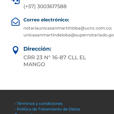

(+57) 3003617588
Correo electrónico:

notariaunicasanmartinloba@ucnc.com.co;
unicasanmartindeloba@supernotariado.go
Dirección:

CRR 23 N° 16-87 CLL EL
MANGO
• Términos y condiciones
• Política de Tratamiento de Datos