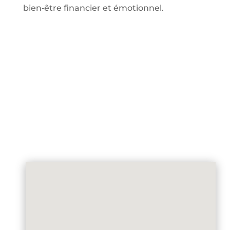
bien‑être financier et émotionnel.