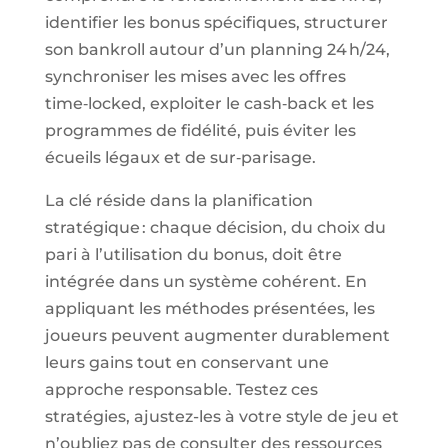
identifier les bonus spécifiques, structurer
son bankroll autour d’un planning 24 h/24,
synchroniser les mises avec les offres
time‑locked, exploiter le cash‑back et les
programmes de fidélité, puis éviter les
écueils légaux et de sur‑parisage.
La clé réside dans la planification
stratégique : chaque décision, du choix du
pari à l’utilisation du bonus, doit être
intégrée dans un système cohérent. En
appliquant les méthodes présentées, les
joueurs peuvent augmenter durablement
leurs gains tout en conservant une
approche responsable. Testez ces
stratégies, ajustez-les à votre style de jeu et
n’oubliez pas de consulter des ressources