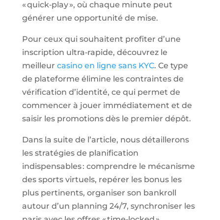
« quick‑play », où chaque minute peut
générer une opportunité de mise.
Pour ceux qui souhaitent profiter d’une
inscription ultra‑rapide, découvrez le
meilleur
casino en ligne sans KYC
. Ce type
de plateforme élimine les contraintes de
vérification d’identité, ce qui permet de
commencer à jouer immédiatement et de
saisir les promotions dès le premier dépôt.
Dans la suite de l’article, nous détaillerons
les stratégies de planification
indispensables : comprendre le mécanisme
des sports virtuels, repérer les bonus les
plus pertinents, organiser son bankroll
autour d’un planning 24/7, synchroniser les
paris avec les offres « time‑locked »,