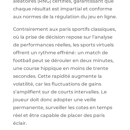
aléatoires (RNG) certifiés, garantissant que
chaque résultat est impartial et conforme
aux normes de la régulation du jeu en ligne.
Contrairement aux paris sportifs classiques,
où la prise de décision repose sur l’analyse
de performances réelles, les sports virtuels
offrent un rythme effréné : un match de
football peut se dérouler en deux minutes,
une course hippique en moins de trente
secondes. Cette rapidité augmente la
volatilité, car les fluctuations de gains
s’amplifient sur de courts intervalles. Le
joueur doit donc adopter une veille
permanente, surveiller les cotes en temps
réel et être capable de placer des paris
éclair.