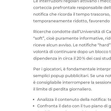
Le interruzioni regolari attivano i mec
corteccia prefrontale responsabile del
notifica che ricorda il tempo trascorso,
temporaneamente ridotto, favorendo u
Ricerche condotte dall’Università di C
“soft”, cioè puramente informative, rid
riceve alcun avviso. Le notifiche “hard
volontà di continuare dopo un blocco 
dipendenza in circa il 20 % dei casi stud
Per i giocatori, è fondamentale interp
semplici popup pubblicitari. Se una noti
è consigliabile interrompere la sessione,
il limite di perdita giornaliero.
Analizza il contenuto della notifica
Confronta il dato con il tuo piano di 