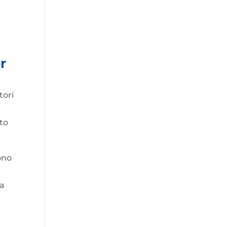
r
tori
ito
ono
.
ca