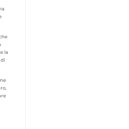
una
e
iche
n
e la
 di
ome
ero,
are