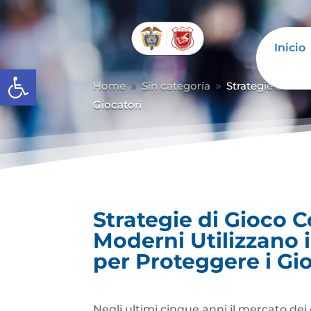
Inicio
Abrir barra de herramientas
Home
Sin categoría
Strategie di Gio
9
9
Giocatori
Strategie di Gioco 
Moderni Utilizzano i
per Proteggere i Gi
Negli ultimi cinque anni il mercato dei