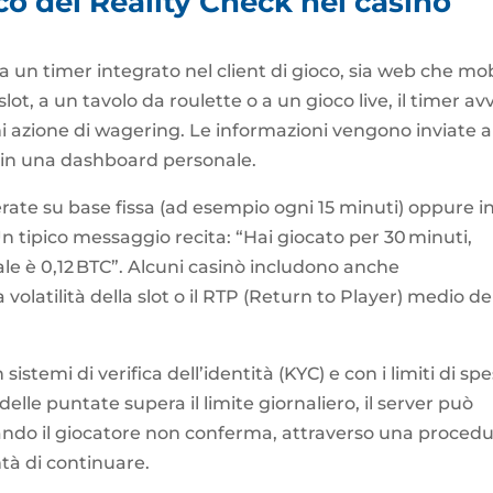
co del Reality Check nei casinò
da un timer integrato nel client di gioco, sia web che mob
t, a un tavolo da roulette o a un gioco live, il timer avvi
ni azione di wagering. Le informazioni vengono inviate 
 in una dashboard personale.
ate su base fissa (ad esempio ogni 15 minuti) oppure i
Un tipico messaggio recita: “Hai giocato per 30 minuti,
ale è 0,12 BTC”. Alcuni casinò includono anche
olatilità della slot o il RTP (Return to Player) medio de
 sistemi di verifica dell’identità (KYC) e con i limiti di sp
delle puntate supera il limite giornaliero, il server può
quando il giocatore non conferma, attraverso una proced
ntà di continuare.