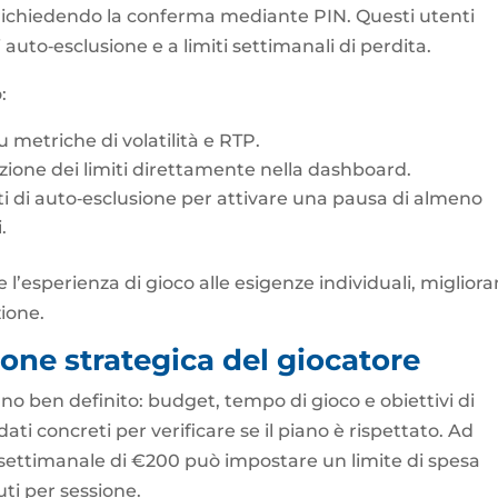
, richiedendo la conferma mediante PIN. Questi utenti
auto‑esclusione e a limiti settimanali di perdita.
:
u metriche di volatilità e RTP.
azione dei limiti direttamente nella dashboard.
ti di auto‑esclusione per attivare una pausa di almeno
.
 l’esperienza di gioco alle esigenze individuali, miglior
zione.
zione strategica del giocatore
no ben definito: budget, tempo di gioco e obiettivi di
ati concreti per verificare se il piano è rispettato. Ad
settimanale di €200 può impostare un limite di spesa
uti per sessione.