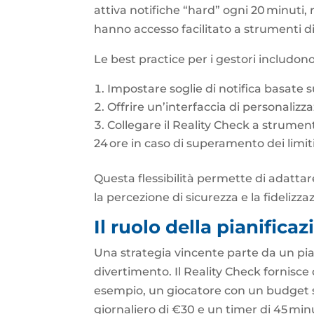
attiva notifiche “hard” ogni 20 minuti
hanno accesso facilitato a strumenti di 
Le best practice per i gestori includono
Impostare soglie di notifica basate s
Offrire un’interfaccia di personalizz
Collegare il Reality Check a strumen
24 ore in caso di superamento dei limiti
Questa flessibilità permette di adattare
la percezione di sicurezza e la fidelizza
Il ruolo della pianifica
Una strategia vincente parte da un pia
divertimento. Il Reality Check fornisce d
esempio, un giocatore con un budget 
giornaliero di €30 e un timer di 45 min