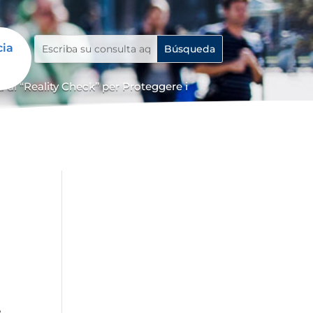
cia
 di “Reality Check” per Proteggere i
e