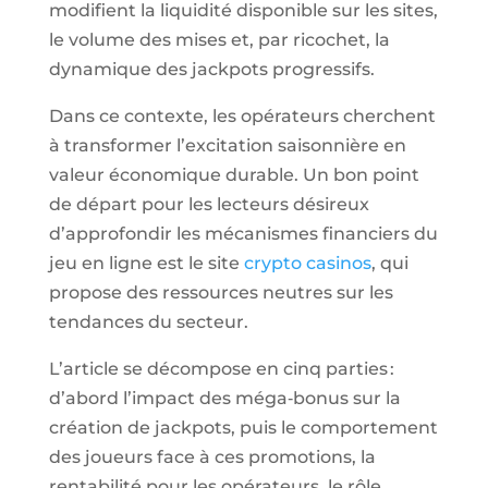
modifient la liquidité disponible sur les sites,
le volume des mises et, par ricochet, la
dynamique des jackpots progressifs.
Dans ce contexte, les opérateurs cherchent
à transformer l’excitation saisonnière en
valeur économique durable. Un bon point
de départ pour les lecteurs désireux
d’approfondir les mécanismes financiers du
jeu en ligne est le site
crypto casinos
, qui
propose des ressources neutres sur les
tendances du secteur.
L’article se décompose en cinq parties :
d’abord l’impact des méga‑bonus sur la
création de jackpots, puis le comportement
des joueurs face à ces promotions, la
rentabilité pour les opérateurs, le rôle