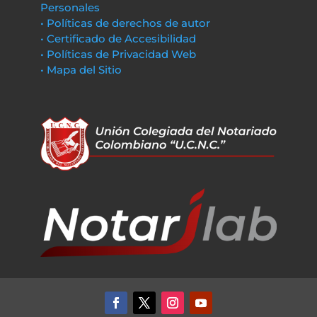
Personales
• Políticas de derechos de autor
• Certificado de Accesibilidad
• Políticas de Privacidad Web
• Mapa del Sitio