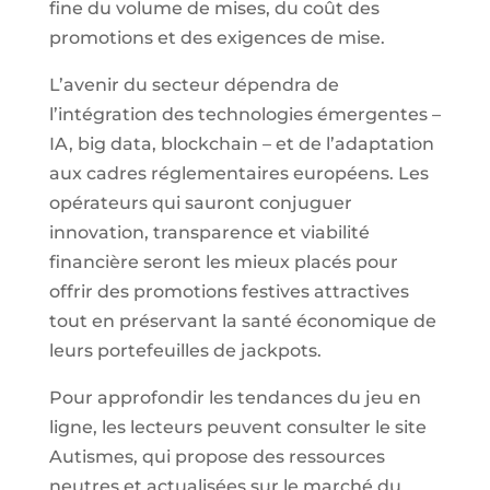
fine du volume de mises, du coût des
promotions et des exigences de mise.
L’avenir du secteur dépendra de
l’intégration des technologies émergentes –
IA, big data, blockchain – et de l’adaptation
aux cadres réglementaires européens. Les
opérateurs qui sauront conjuguer
innovation, transparence et viabilité
financière seront les mieux placés pour
offrir des promotions festives attractives
tout en préservant la santé économique de
leurs portefeuilles de jackpots.
Pour approfondir les tendances du jeu en
ligne, les lecteurs peuvent consulter le site
Autismes, qui propose des ressources
neutres et actualisées sur le marché du