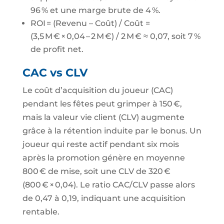
96 % et une marge brute de 4 %.
ROI = (Revenu – Coût) / Coût =
(3,5 M € × 0,04 – 2 M €) / 2 M € ≈ 0,07, soit 7 %
de profit net.
CAC vs CLV
Le coût d’acquisition du joueur (CAC)
pendant les fêtes peut grimper à 150 €,
mais la valeur vie client (CLV) augmente
grâce à la rétention induite par le bonus. Un
joueur qui reste actif pendant six mois
après la promotion génère en moyenne
800 € de mise, soit une CLV de 320 €
(800 € × 0,04). Le ratio CAC/CLV passe alors
de 0,47 à 0,19, indiquant une acquisition
rentable.