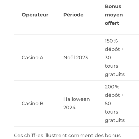
Bonus
Opérateur
Période
moyen
offert
150 %
dépôt +
Casino A
Noël 2023
30
tours
gratuits
200 %
dépôt +
Halloween
Casino B
50
2024
tours
gratuits
Ces chiffres illustrent comment des bonus