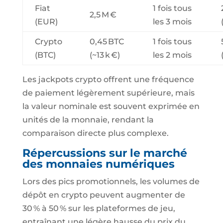
Fiat
1 fois tous
2,5 M €
(EUR)
les 3 mois
Crypto
0,45 BTC
1 fois tous
(BTC)
(~13 k €)
les 2 mois
Les jackpots crypto offrent une fréquence
de paiement légèrement supérieure, mais
la valeur nominale est souvent exprimée en
unités de la monnaie, rendant la
comparaison directe plus complexe.
Répercussions sur le marché
des monnaies numériques
Lors des pics promotionnels, les volumes de
dépôt en crypto peuvent augmenter de
30 % à 50 % sur les plateformes de jeu,
entraînant une légère hausse du prix du