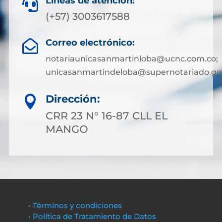
Líneas de atención:

(+57) 3003617588
Correo electrónico:

notariaunicasanmartinloba@ucnc.com.co;
unicasanmartindeloba@supernotariado.go
Dirección:

CRR 23 N° 16-87 CLL EL
MANGO
• Términos y condiciones
• Política de Tratamiento de Datos