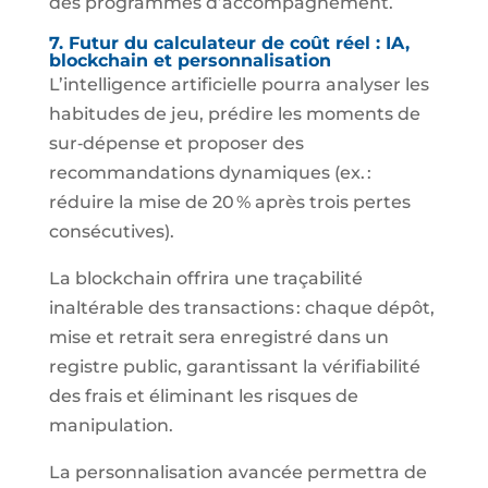
des programmes d’accompagnement.
7. Futur du calculateur de coût réel : IA,
blockchain et personnalisation
L’intelligence artificielle pourra analyser les
habitudes de jeu, prédire les moments de
sur‑dépense et proposer des
recommandations dynamiques (ex. :
réduire la mise de 20 % après trois pertes
consécutives).
La blockchain offrira une traçabilité
inaltérable des transactions : chaque dépôt,
mise et retrait sera enregistré dans un
registre public, garantissant la vérifiabilité
des frais et éliminant les risques de
manipulation.
La personnalisation avancée permettra de