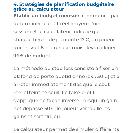
4. Stratégies de planification budgétaire
grâce au calculateur
Établir un budget mensuel
commence par
déterminer le coût réel moyen d’une
session. Si le calculateur indique que
chaque heure de jeu coûte 12 €, un joueur
qui prévoit 8 heures par mois devra allouer
96 € de budget.
La méthode du stop‑loss consiste à fixer un
plafond de perte quotidienne (ex. : 30 €) et à
arrêter immédiatement dès que le coût
réel atteint ce seuil. Le take‑profit
s’applique de façon inverse : lorsqu’un gain
net dépasse 50 €, le joueur verrouille les
gains et sort du jeu.
Le calculateur permet de simuler différents