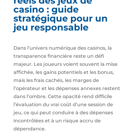
réels des jeux de
casino : guide
stratégique pour un
jeu responsable
Dans l’univers numérique des casinos, la
transparence financière reste un défi
majeur. Les joueurs voient souvent la mise
affichée, les gains potentiels et les bonus,
mais les frais cachés, les marges de
l’opérateur et les dépenses annexes restent
dans l’ombre. Cette opacité rend difficile
l’évaluation du vrai coût d’une session de
jeu, ce qui peut conduire à des dépenses
incontrôlées et à un risque accru de
dépendance.