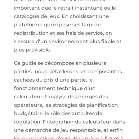
important que le retrait instantané ou le
catalogue de jeux. En choisissant une
plateforme qui expose ses taux de
redistribution et ses frais de service, on
s’assure d’un environnement plus fiable et
plus prévisible.
Ce guide se décompose en plusieurs
parties : nous détaillerons les composantes
cachées du prix d’une partie, le
fonctionnement technique d’un
calculateur, l’analyse des marges des
opérateurs, les stratégies de planification
budgétaire, le rôle des autorités de
régulation, l’intégration du calculateur dans
une démarche de jeu responsable, et enfin
les perspectives d’évolution grâce à l’IA et à