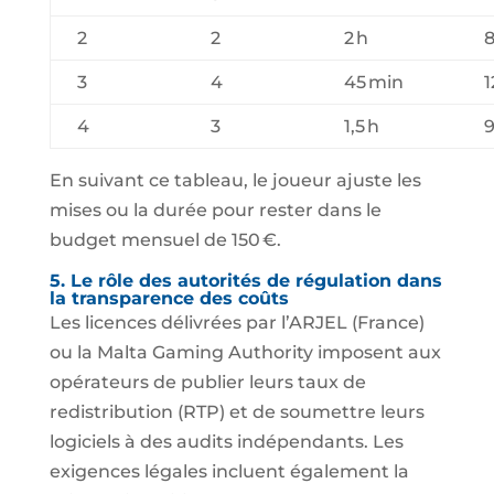
2
2
2 h
8
3
4
45 min
1
4
3
1,5 h
9
En suivant ce tableau, le joueur ajuste les
mises ou la durée pour rester dans le
budget mensuel de 150 €.
5. Le rôle des autorités de régulation dans
la transparence des coûts
Les licences délivrées par l’ARJEL (France)
ou la Malta Gaming Authority imposent aux
opérateurs de publier leurs taux de
redistribution (RTP) et de soumettre leurs
logiciels à des audits indépendants. Les
exigences légales incluent également la