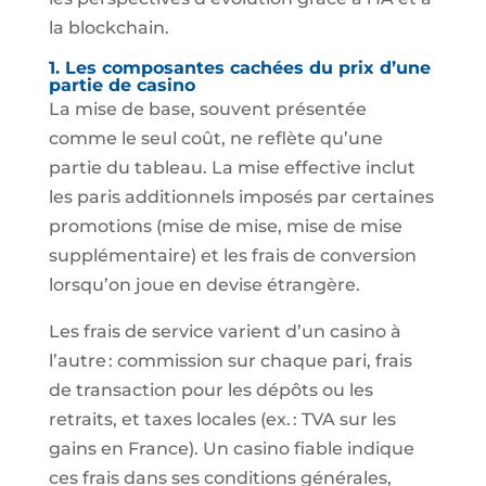
la blockchain.
1. Les composantes cachées du prix d’une
partie de casino
La mise de base, souvent présentée
comme le seul coût, ne reflète qu’une
partie du tableau. La mise effective inclut
les paris additionnels imposés par certaines
promotions (mise de mise, mise de mise
supplémentaire) et les frais de conversion
lorsqu’on joue en devise étrangère.
Les frais de service varient d’un casino à
l’autre : commission sur chaque pari, frais
de transaction pour les dépôts ou les
retraits, et taxes locales (ex. : TVA sur les
gains en France). Un casino fiable indique
ces frais dans ses conditions générales,