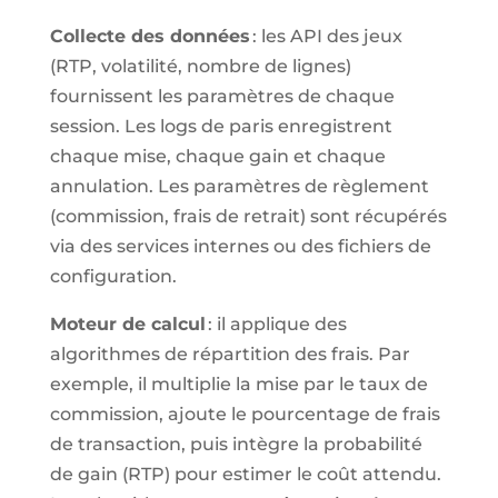
Collecte des données
: les API des jeux
(RTP, volatilité, nombre de lignes)
fournissent les paramètres de chaque
session. Les logs de paris enregistrent
chaque mise, chaque gain et chaque
annulation. Les paramètres de règlement
(commission, frais de retrait) sont récupérés
via des services internes ou des fichiers de
configuration.
Moteur de calcul
: il applique des
algorithmes de répartition des frais. Par
exemple, il multiplie la mise par le taux de
commission, ajoute le pourcentage de frais
de transaction, puis intègre la probabilité
de gain (RTP) pour estimer le coût attendu.