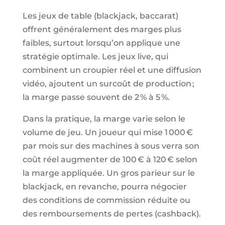
Les jeux de table (blackjack, baccarat)
offrent généralement des marges plus
faibles, surtout lorsqu’on applique une
stratégie optimale. Les jeux live, qui
combinent un croupier réel et une diffusion
vidéo, ajoutent un surcoût de production ;
la marge passe souvent de 2 % à 5 %.
Dans la pratique, la marge varie selon le
volume de jeu. Un joueur qui mise 1 000 €
par mois sur des machines à sous verra son
coût réel augmenter de 100 € à 120 € selon
la marge appliquée. Un gros parieur sur le
blackjack, en revanche, pourra négocier
des conditions de commission réduite ou
des remboursements de pertes (cashback).