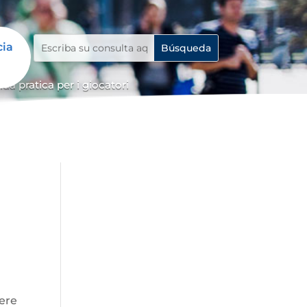
cia
da pratica per i giocatori
i
nere