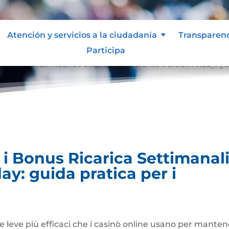
Atención y servicios a la ciudadanía
Transparen
Participa
e i Bonus Ricarica Settimanali durante il Black Friday: gui
i Bonus Ricarica Settimanal
day: guida pratica per i
le leve più efficaci che i casinò online usano per mante