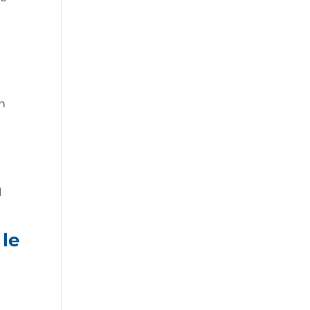
in
l
 le