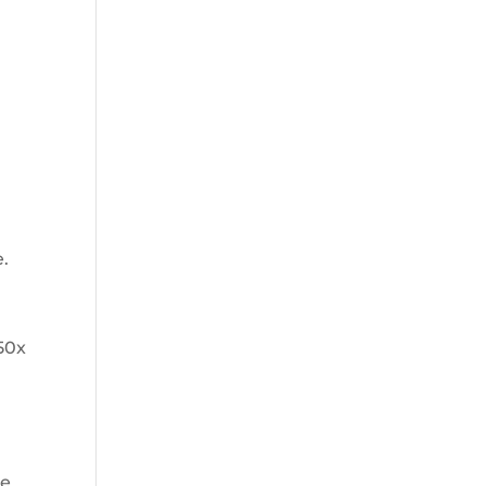
e.
50x
ve