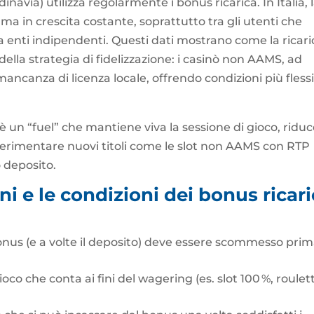
avia) utilizza regolarmente i bonus ricarica. In Italia, 
a in crescita costante, soprattutto tra gli utenti che
 da enti indipendenti. Questi dati mostrano come la ricari
lla strategia di fidelizzazione: i casinò non AAMS, ad
canza di licenza locale, offrendo condizioni più flessib
e è un “fuel” che mantiene viva la sessione di gioco, riduc
perimentare nuovi titoli come le slot non AAMS con RTP
o deposito.
ni e le condizioni dei bonus ricar
bonus (e a volte il deposito) deve essere scommesso prim
co che conta ai fini del wagering (es. slot 100 %, roulet