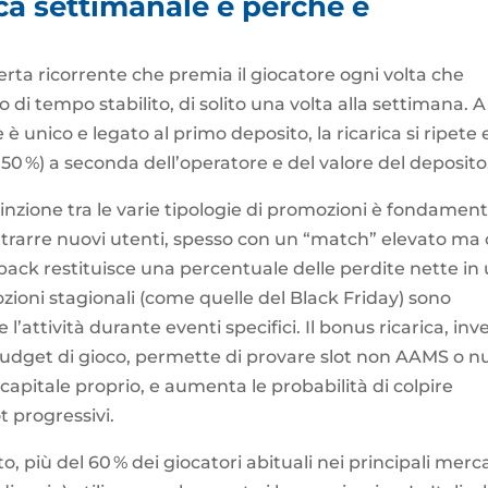
ica settimanale e perché è
erta ricorrente che premia il giocatore ogni volta che
 di tempo stabilito, di solito una volta alla settimana. A
 unico e legato al primo deposito, la ricarica si ripete 
150 %) a seconda dell’operatore e del valore del deposito
nzione tra le varie tipologie di promozioni è fondament
ttrarre nuovi utenti, spesso con un “match” elevato ma
shback restituisce una percentuale delle perdite nette in
ioni stagionali (come quelle del Black Friday) sono
’attività durante eventi specifici. Il bonus ricarica, inv
 budget di gioco, permette di provare slot non AAMS o n
 capitale proprio, e aumenta le probabilità di colpire
t progressivi.
, più del 60 % dei giocatori abituali nei principali merca