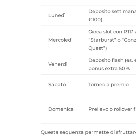
Deposito settimanal
Lunedì
€100)
Gioca slot con RTP a
Mercoledì
“Starburst” o “Gonz
Quest”)
Deposito flash (es. 
Venerdì
bonus extra 50 %
Sabato
Torneo a premio
Domenica
Prelievo o rollover 
Questa sequenza permette di sfruttare 