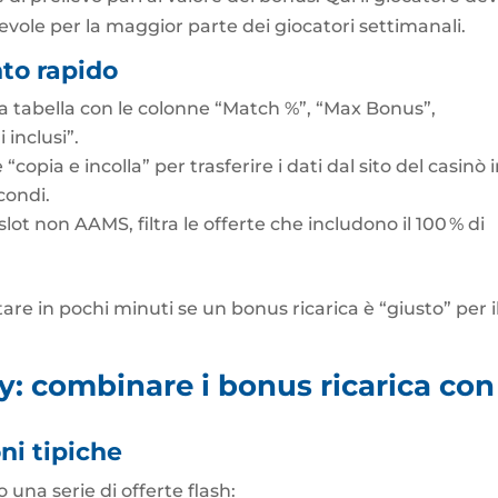
ole per la maggior parte dei giocatori settimanali.
nto rapido
a tabella con le colonne “Match %”, “Max Bonus”,
 inclusi”.
“copia e incolla” per trasferire i dati dal sito del casinò 
condi.
 slot non AAMS, filtra le offerte che includono il 100 % di
re in pochi minuti se un bonus ricarica è “giusto” per i
ay: combinare i bonus ricarica con
ni tipiche
 una serie di offerte flash: