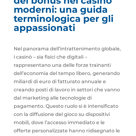
dei bonus nei casinò
moderni: una guida
terminologica per gli
appassionati
Nel panorama dell’intrattenimento globale,
i casinò – sia fisici che digitali –
rappresentano una delle forze trainanti
dell’economia del tempo libero, generando
miliardi di euro di fatturato annuale e
creando posti di lavoro in settori che vanno
dal marketing alle tecnologie di
pagamento. Questo ruolo si è intensificato
con la diffusione del gioco su dispositivi
mobili, dove l’accesso immediato e le
offerte personalizzate hanno ridisegnato le