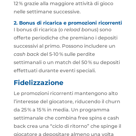
12 % grazie alla maggiore attività di gioco
nelle settimane successive.
2. Bonus di ricarica e promozioni ricorrenti
I bonus di ricarica (o
reload bonus
) sono
offerte periodiche che premiano i depositi
successivi al primo. Possono includere un
cash back
del 5‑10 % sulle perdite
settimanali o un match del 50 % su depositi
effettuati durante eventi speciali.
Fidelizzazione
Le promozioni ricorrenti mantengono alto
l’interesse del giocatore, riducendo il churn
da 25 % a 15 % in media. Un programma
settimanale che combina free spins e cash
back crea una “ciclo di ritorno” che spinge il
giocatore a depositare almeno una volta