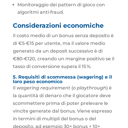
Monitoraggio dei pattern di gioco con
algoritmi anti‑fraud.
Considerazioni economiche
Il costo medio di un bonus senza deposito è
di €5‑€15 per utente, ma il valore medio
generato da un deposit successivo è di
€80‑€120, creando un margine positivo se il
tasso di conversione supera il 15 %.
5. Requisiti di scommessa (wagering) e il
loro peso economico
Il
wagering requirement
(o
playthrough
) è
la quantità di denaro che il giocatore deve
scommettere prima di poter prelevare le
vincite generate dal bonus. Viene espresso
in termini di multipli del bonus o del
deposito, ad esempio 30× bonus + 10×