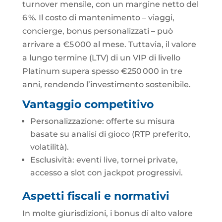
turnover mensile, con un margine netto del
6 %. Il costo di mantenimento – viaggi,
concierge, bonus personalizzati – può
arrivare a €5 000 al mese. Tuttavia, il valore
a lungo termine (LTV) di un VIP di livello
Platinum supera spesso €250 000 in tre
anni, rendendo l’investimento sostenibile.
Vantaggio competitivo
Personalizzazione: offerte su misura
basate su analisi di gioco (RTP preferito,
volatilità).
Esclusività: eventi live, tornei private,
accesso a slot con jackpot progressivi.
Aspetti fiscali e normativi
In molte giurisdizioni, i bonus di alto valore