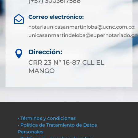
(+57) 3003617588
Correo electrónico:

notariaunicasanmartinloba@ucnc.com.co;
unicasanmartindeloba@supernotariado.go
Dirección:

CRR 23 N° 16-87 CLL EL
MANGO
• Términos y condiciones
• Política de Tratamiento de Datos
Personales