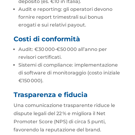
deposito (es. €10 in Italia).
Audit e reporting: gli operatori devono
fornire report trimestrali sui bonus
erogati e sui relativi payout.
Costi di conformità
Audit: €30 000‑€50 000 all’anno per
revisori certificati.
Sistemi di compliance: implementazione
di software di monitoraggio (costo iniziale
€150 000).
Trasparenza e fiducia
Una comunicazione trasparente riduce le
dispute legali del 22 % e migliora il Net
Promoter Score (NPS) di circa 5 punti,
favorendo la reputazione del brand.