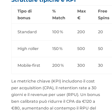
Tipo di
%
Max
Free
bonus
Match
€
Spins
Standard
100 %
200
20
High roller
150 %
500
50
Mobile‑first
200 %
300
30
Le metriche chiave (KPI) includono il cost
per acquisition (CPA), il retention rate a 30
giorni e il revenue per user (RPU). Un bonus
ben calibrato può ridurre il CPA da €120 a
€80, aumentando al contempo il RPU del