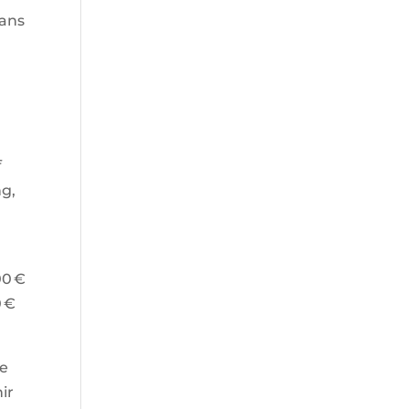
sans
f
ng,
00 €
0 €
se
ir