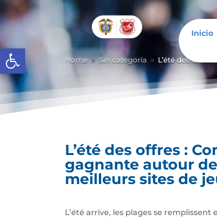
Inicio
Abrir barra de herramientas
Home
Sin categoría
L’été des offres
9
9
L’été des offres : C
gagnante autour de
meilleurs sites de j
L’été arrive, les plages se remplissent