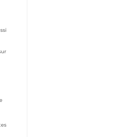
ssi
sur
e
tes