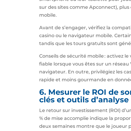
sur des sites comme Apconnect), plus 
mobile.
Avant de s’engager, vérifiez la compat
casino ou le navigateur mobile. Certai
tandis que les tours gratuits sont gén
Conseils de sécurité mobile : activez l
fiable lorsque vous êtes sur un réseau 
navigateur. En outre, privilégiez les cas
rapide et moins gourmande en données
6. Mesurer le ROI de s
clés et outils d’analyse
Le retour sur investissement (ROI) d’
% de mise accomplie indique la proport
deux semaines montre que le joueur pro