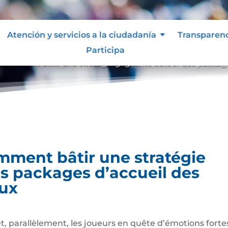
Atención y servicios a la ciudadanía
Transparen
Participa
 : Comment bâtir une stratégie gagnante autour des packages
omment bâtir une stratégie
s packages d’accueil des
eux
 et, parallèlement, les joueurs en quête d’émotions forte