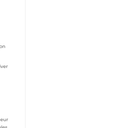
ion
iver
leur
bles