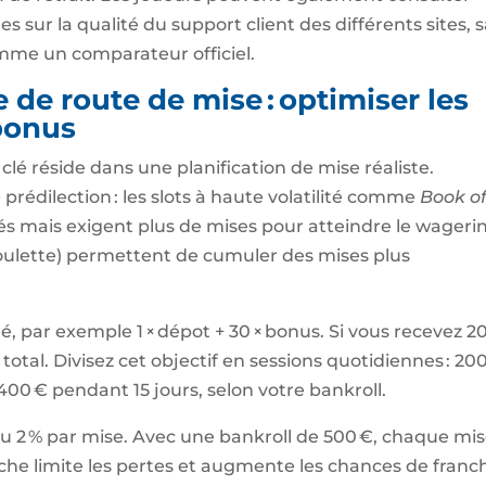
 sur la qualité du support client des différents sites, 
mme un comparateur officiel.
e de route de mise : optimiser les
bonus
clé réside dans une planification de mise réaliste.
prédilection : les slots à haute volatilité comme
Book o
vés mais exigent plus de mises pour atteindre le wageri
 roulette) permettent de cumuler des mises plus
 par exemple 1 × dépot + 30 × bonus. Si vous recevez 2
otal. Divisez cet objectif en sessions quotidiennes : 20
400 € pendant 15 jours, selon votre bankroll.
 du 2 % par mise. Avec une bankroll de 500 €, chaque mi
che limite les pertes et augmente les chances de franch