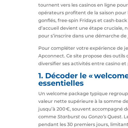
tournent vers les casinos en ligne pou
opérateurs profitent de la saison pou
gonflés, free‑spin Fridays et cash‑bac
d’accueil devient une étape cruciale, 
pour s’inscrire dans une démarche de 
Pour compléter votre expérience de jeu
Apconnect. Ce site propose des outils 
diversifier ses activités entre casino et 
1. Décoder le « welcom
essentielles
Un welcome package typique regroupe 
valeur nette supérieure à la somme de 
jusqu’à 200 €, souvent accompagné de
comme
Starburst
ou
Gonzo’s Quest
. 
pendant les 30 premiers jours, limitan