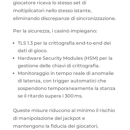
giocatore riceva lo stesso set di
moltiplicatori nello stesso istante,
eliminando discrepanze di sincronizzazione.
Per la sicurezza, i casinò impiegano:
TLS 1.3 per la crittografia end‑to‑end dei
dati di gioco.
Hardware Security Modules (HSM) per la
gestione delle chiavi di crittografia.
Monitoraggio in tempo reale di anomalie
di latenza, con trigger automatici che
sospendono temporaneamente la stanza
se il ritardo supera i 300 ms.
Queste misure riducono al minimo il rischio
di manipolazione del jackpot e
mantengono la fiducia dei giocatori,