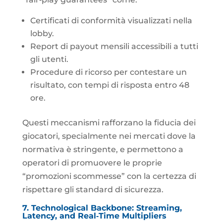
Certificati di conformità visualizzati nella
lobby.
Report di payout mensili accessibili a tutti
gli utenti.
Procedure di ricorso per contestare un
risultato, con tempi di risposta entro 48
ore.
Questi meccanismi rafforzano la fiducia dei
giocatori, specialmente nei mercati dove la
normativa è stringente, e permettono a
operatori di promuovere le proprie
“promozioni scommesse” con la certezza di
rispettare gli standard di sicurezza.
7. Technological Backbone: Streaming,
Latency, and Real‑Time Multipliers