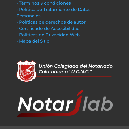
• Términos y condiciones
• Política de Tratamiento de Datos
Personales
• Políticas de derechos de autor
• Certificado de Accesibilidad
• Políticas de Privacidad Web
• Mapa del Sitio