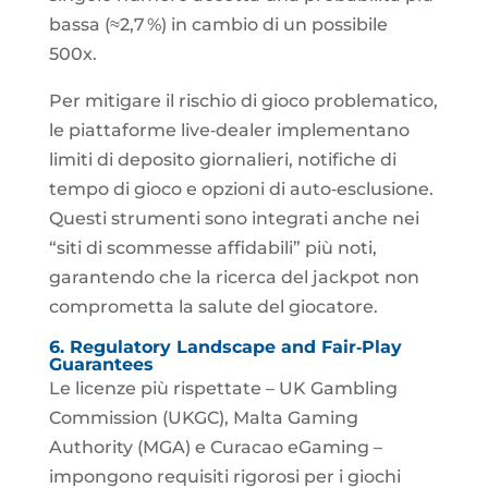
bassa (≈2,7 %) in cambio di un possibile
500x.
Per mitigare il rischio di gioco problematico,
le piattaforme live‑dealer implementano
limiti di deposito giornalieri, notifiche di
tempo di gioco e opzioni di auto‑esclusione.
Questi strumenti sono integrati anche nei
“siti di scommesse affidabili” più noti,
garantendo che la ricerca del jackpot non
comprometta la salute del giocatore.
6. Regulatory Landscape and Fair‑Play
Guarantees
Le licenze più rispettate – UK Gambling
Commission (UKGC), Malta Gaming
Authority (MGA) e Curacao eGaming –
impongono requisiti rigorosi per i giochi