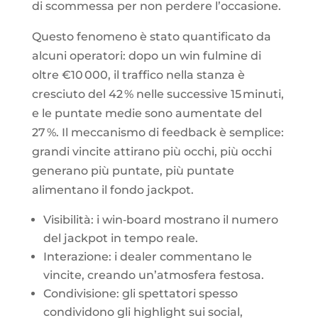
di scommessa per non perdere l’occasione.
Questo fenomeno è stato quantificato da
alcuni operatori: dopo un win fulmine di
oltre €10 000, il traffico nella stanza è
cresciuto del 42 % nelle successive 15 minuti,
e le puntate medie sono aumentate del
27 %. Il meccanismo di feedback è semplice:
grandi vincite attirano più occhi, più occhi
generano più puntate, più puntate
alimentano il fondo jackpot.
Visibilità: i win‑board mostrano il numero
del jackpot in tempo reale.
Interazione: i dealer commentano le
vincite, creando un’atmosfera festosa.
Condivisione: gli spettatori spesso
condividono gli highlight sui social,