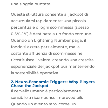
una singola puntata.
Questa struttura consente al jackpot di
accumularsi rapidamente: una piccola
percentuale di ogni scommessa (spesso
0,5 %–1 %) è destinata a un fondo comune.
Quando un Lightning Number paga, il
fondo si azzera parzialmente, ma la
costante affluenza di scommesse ne
ricostituisce il valore, creando una crescita
esponenziale del jackpot pur mantenendo
la sostenibilità operativa.
2. Neuro‑Economic Triggers: Why Players
Chase the Jackpot
Il cervello umano è particolarmente
sensibile a ricompense imprevedibili.
Quando un evento raro, come un