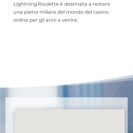
Lightning Roulette è destinata a restare
una pietra miliare del mondo del casino
online per gli anni a venire.