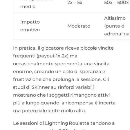
2x – 5x
50x – 500x
medio
Altissimo
Impatto
Moderato
(punte di
emotivo
adrenalina
In pratica, il giocatore riceve piccole vincite
frequenti (payout 1x‑2x) ma
occasionalmente sperimenta una vincita
enorme, creando un ciclo di speranza e
frustrazione che prolunga la sessione. Gli
studi di Skinner su rinforzi variabili
mostrano che i soggetti rimangono attivi
più a lungo quando la ricompensa è incerta
ma potenzialmente molto alta.
Le sessioni di Lightning Roulette tendono a