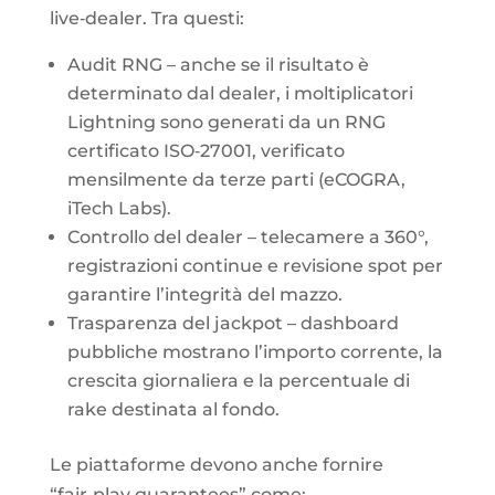
live‑dealer. Tra questi:
Audit RNG – anche se il risultato è
determinato dal dealer, i moltiplicatori
Lightning sono generati da un RNG
certificato ISO‑27001, verificato
mensilmente da terze parti (eCOGRA,
iTech Labs).
Controllo del dealer – telecamere a 360°,
registrazioni continue e revisione spot per
garantire l’integrità del mazzo.
Trasparenza del jackpot – dashboard
pubbliche mostrano l’importo corrente, la
crescita giornaliera e la percentuale di
rake destinata al fondo.
Le piattaforme devono anche fornire
“fair‑play guarantees” come: