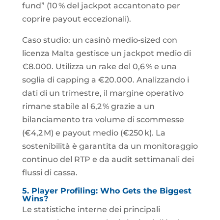
fund” (10 % del jackpot accantonato per
coprire payout eccezionali).
Caso studio: un casinò medio‑sized con
licenza Malta gestisce un jackpot medio di
€8.000. Utilizza un rake del 0,6 % e una
soglia di capping a €20.000. Analizzando i
dati di un trimestre, il margine operativo
rimane stabile al 6,2 % grazie a un
bilanciamento tra volume di scommesse
(€4,2 M) e payout medio (€250 k). La
sostenibilità è garantita da un monitoraggio
continuo del RTP e da audit settimanali dei
flussi di cassa.
5. Player Profiling: Who Gets the Biggest
Wins?
Le statistiche interne dei principali