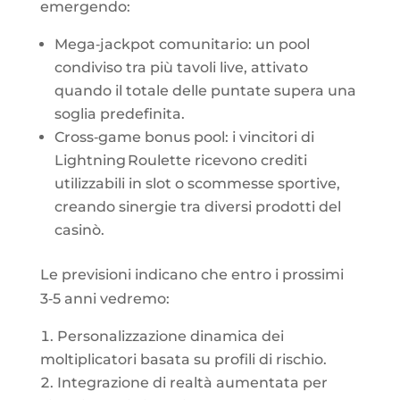
emergendo:
Mega‑jackpot comunitario: un pool
condiviso tra più tavoli live, attivato
quando il totale delle puntate supera una
soglia predefinita.
Cross‑game bonus pool: i vincitori di
Lightning Roulette ricevono crediti
utilizzabili in slot o scommesse sportive,
creando sinergie tra diversi prodotti del
casinò.
Le previsioni indicano che entro i prossimi
3‑5 anni vedremo:
Personalizzazione dinamica dei
moltiplicatori basata su profili di rischio.
Integrazione di realtà aumentata per