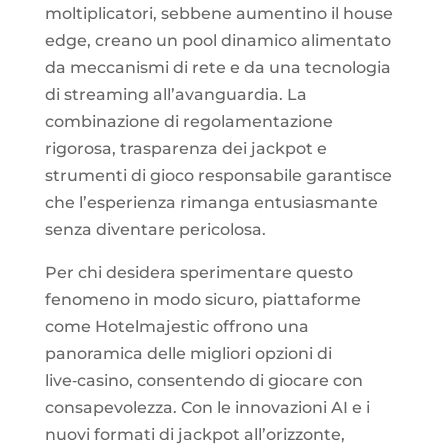
moltiplicatori, sebbene aumentino il house
edge, creano un pool dinamico alimentato
da meccanismi di rete e da una tecnologia
di streaming all’avanguardia. La
combinazione di regolamentazione
rigorosa, trasparenza dei jackpot e
strumenti di gioco responsabile garantisce
che l’esperienza rimanga entusiasmante
senza diventare pericolosa.
Per chi desidera sperimentare questo
fenomeno in modo sicuro, piattaforme
come Hotelmajestic offrono una
panoramica delle migliori opzioni di
live‑casino, consentendo di giocare con
consapevolezza. Con le innovazioni AI e i
nuovi formati di jackpot all’orizzonte,