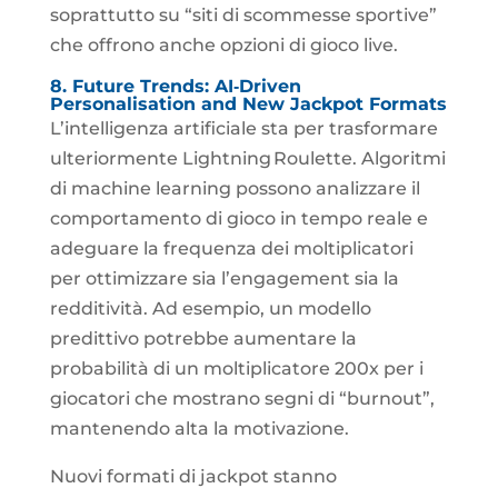
soprattutto su “siti di scommesse sportive”
che offrono anche opzioni di gioco live.
8. Future Trends: AI‑Driven
Personalisation and New Jackpot Formats
L’intelligenza artificiale sta per trasformare
ulteriormente Lightning Roulette. Algoritmi
di machine learning possono analizzare il
comportamento di gioco in tempo reale e
adeguare la frequenza dei moltiplicatori
per ottimizzare sia l’engagement sia la
redditività. Ad esempio, un modello
predittivo potrebbe aumentare la
probabilità di un moltiplicatore 200x per i
giocatori che mostrano segni di “burnout”,
mantenendo alta la motivazione.
Nuovi formati di jackpot stanno