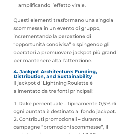
amplificando l’effetto virale.
Questi elementi trasformano una singola
scommessa in un evento di gruppo,
incrementando la percezione di
“opportunità condivisa” e spingendo gli
operatori a promuovere jackpot più grandi
per mantenere alta l’attenzione.
4. Jackpot Architecture: Funding,
Distribution, and Sustainability
Il jackpot di Lightning Roulette è
alimentato da tre fonti principali:
Rake percentuale – tipicamente 0,5 % di
ogni puntata è destinato al fondo jackpot.
Contributi promozionali – durante
campagne “promozioni scommesse”, il