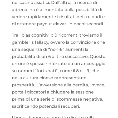
nei casinò asiatici. Dall’altro, la ricerca di
adrenalina è alimentata dalla possibilità di
vedere rapidamente i risultati dei tre dadi e
di ottenere payout elevati in pochi secondi.
Tra i bias cognitivi più ricorrenti troviamo il
gambler’s fallacy, ovvero la convinzione che
una sequenza di “non‑6” aumenti la
probabilità di un 6 al tiro successivo. Questo
errore è spesso rinforzato da un ancoraggio
su numeri “fortunati”, come il 8 o il 9, che
nella cultura cinese rappresentano
prosperità. L’avversione alla perdita, invece,
porta i giocatori a chiudere la sessione
prima di una serie di scommesse negative,
sacrificando potenziali recuperi.
I bonus hanno un impatto diretto sulla