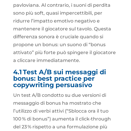
pavloviana. Al contrario, i suoni di perdita
sono più soft, quasi impercettibili, per
ridurre l’impatto emotivo negativo e
mantenere il giocatore sul tavolo. Questa
differenza sonora è cruciale quando si
propone un bonus: un suono di “bonus
attivato” più forte può spingere il giocatore
a cliccare immediatamente.
4.1 Test A/B sui messaggi di
bonus: best practice per
copywriting persuasivo
Un test A/B condotto su due versioni di
messaggio di bonus ha mostrato che
l’utilizzo di verbi attivi (“Sblocca ora il tuo
100 % di bonus”) aumenta il click‑through
del 23 % rispetto a una formulazione più