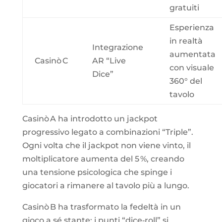
gratuiti
Esperienza
in realtà
Integrazione
aumentata
Casinò C
AR “Live
con visuale
Dice”
360° del
tavolo
Casinò A ha introdotto un jackpot
progressivo legato a combinazioni “Triple”.
Ogni volta che il jackpot non viene vinto, il
moltiplicatore aumenta del 5 %, creando
una tensione psicologica che spinge i
giocatori a rimanere al tavolo più a lungo.
Casinò B ha trasformato la fedeltà in un
gioco a sé stante: i punti “dice‑roll” si