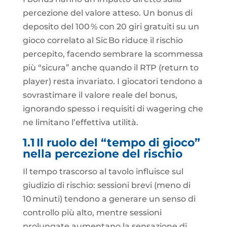
percezione del valore atteso. Un bonus di
deposito del 100 % con 20 giri gratuiti su un
gioco correlato al Sic Bo riduce il rischio
percepito, facendo sembrare la scommessa
più “sicura” anche quando il RTP (return to
player) resta invariato. I giocatori tendono a
sovrastimare il valore reale del bonus,
ignorando spesso i requisiti di wagering che
ne limitano l’effettiva utilità.
1.1 Il ruolo del “tempo di gioco”
nella percezione del rischio
Il tempo trascorso al tavolo influisce sul
giudizio di rischio: sessioni brevi (meno di
10 minuti) tendono a generare un senso di
controllo più alto, mentre sessioni
prolungate aumentano la sensazione di