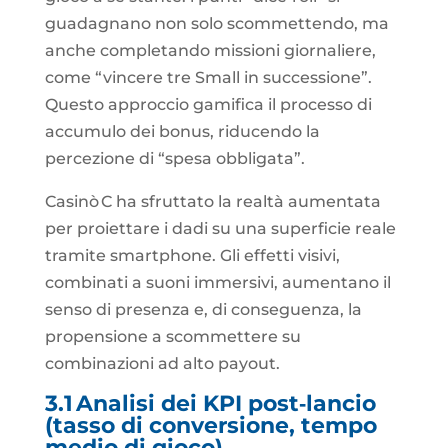
guadagnano non solo scommettendo, ma
anche completando missioni giornaliere,
come “vincere tre Small in successione”.
Questo approccio gamifica il processo di
accumulo dei bonus, riducendo la
percezione di “spesa obbligata”.
Casinò C ha sfruttato la realtà aumentata
per proiettare i dadi su una superficie reale
tramite smartphone. Gli effetti visivi,
combinati a suoni immersivi, aumentano il
senso di presenza e, di conseguenza, la
propensione a scommettere su
combinazioni ad alto payout.
3.1 Analisi dei KPI post‑lancio
(tasso di conversione, tempo
medio di gioco)