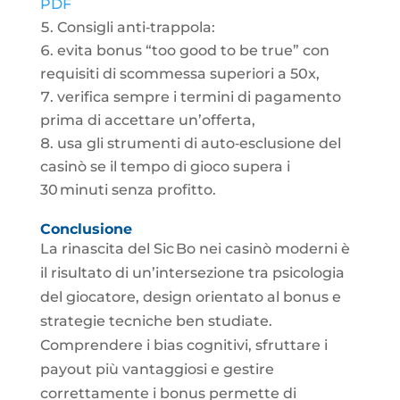
PDF
Consigli anti‑trappola:
evita bonus “too good to be true” con
requisiti di scommessa superiori a 50x,
verifica sempre i termini di pagamento
prima di accettare un’offerta,
usa gli strumenti di auto‑esclusione del
casinò se il tempo di gioco supera i
30 minuti senza profitto.
Conclusione
La rinascita del Sic Bo nei casinò moderni è
il risultato di un’intersezione tra psicologia
del giocatore, design orientato al bonus e
strategie tecniche ben studiate.
Comprendere i bias cognitivi, sfruttare i
payout più vantaggiosi e gestire
correttamente i bonus permette di