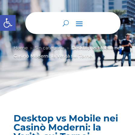
Abrir barra de herramientas
Home
Sin categoría
Desktop vs Mobile nei
9
9
Casinò Moderni: la Verità sui Tornei
Desktop vs Mobile nei
Casinò Moderni: la