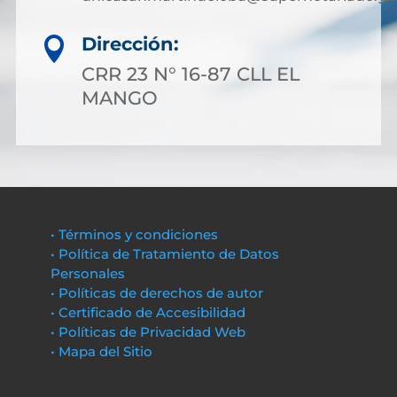
Dirección:

CRR 23 N° 16-87 CLL EL
MANGO
• Términos y condiciones
• Política de Tratamiento de Datos
Personales
• Políticas de derechos de autor
• Certificado de Accesibilidad
• Políticas de Privacidad Web
• Mapa del Sitio