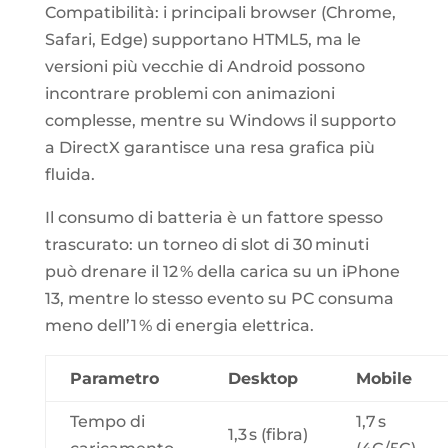
Compatibilità: i principali browser (Chrome,
Safari, Edge) supportano HTML5, ma le
versioni più vecchie di Android possono
incontrare problemi con animazioni
complesse, mentre su Windows il supporto
a DirectX garantisce una resa grafica più
fluida.
Il consumo di batteria è un fattore spesso
trascurato: un torneo di slot di 30 minuti
può drenare il 12 % della carica su un iPhone
13, mentre lo stesso evento su PC consuma
meno dell’1 % di energia elettrica.
Parametro
Desktop
Mobile
Tempo di
1,7 s
1,3 s (fibra)