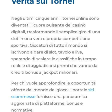
Verità sui Tornei
Negli ultimi cinque anni i tornei online sono
diventati il cuore pulsante dei casinò
digitali, trasformando il semplice giro di una
slot in una vera e propria competizione
sportiva. Giocatori di tutto il mondo si
iscrivono a gare di slot, tavolo e live,
sperando di scalare le classifiche in tempo
reale e di aggiudicarsi premi che vanno da
crediti bonus a jackpot milionari.
Per chi vuole approfondire le opportunità
offerte dal mondo del gioco, il portale
siti
scommesse
fornisce una panoramica
aggiornata di piattaforme, bonus e
normative.