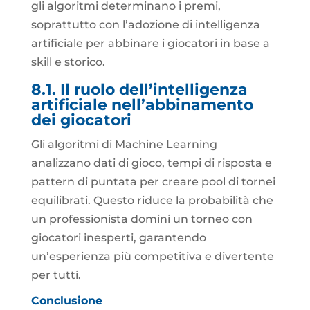
gli algoritmi determinano i premi,
soprattutto con l’adozione di intelligenza
artificiale per abbinare i giocatori in base a
skill e storico.
8.1. Il ruolo dell’intelligenza
artificiale nell’abbinamento
dei giocatori
Gli algoritmi di Machine Learning
analizzano dati di gioco, tempi di risposta e
pattern di puntata per creare pool di tornei
equilibrati. Questo riduce la probabilità che
un professionista domini un torneo con
giocatori inesperti, garantendo
un’esperienza più competitiva e divertente
per tutti.
Conclusione