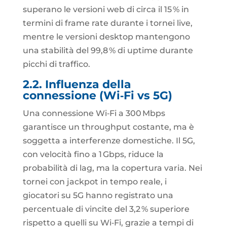
superano le versioni web di circa il 15 % in
termini di frame rate durante i tornei live,
mentre le versioni desktop mantengono
una stabilità del 99,8 % di uptime durante
picchi di traffico.
2.2. Influenza della
connessione (Wi‑Fi vs 5G)
Una connessione Wi‑Fi a 300 Mbps
garantisce un throughput costante, ma è
soggetta a interferenze domestiche. Il 5G,
con velocità fino a 1 Gbps, riduce la
probabilità di lag, ma la copertura varia. Nei
tornei con jackpot in tempo reale, i
giocatori su 5G hanno registrato una
percentuale di vincite del 3,2 % superiore
rispetto a quelli su Wi‑Fi, grazie a tempi di